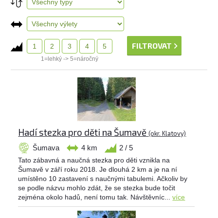
FILTROVAT
1
2
3
4
5
1=lehký -> 5=náročný
Hadí stezka pro děti na Šumavě
(okr. Klatovy)
Šumava
4 km
2 / 5
Tato zábavná a naučná stezka pro děti vznikla na
Šumavě v září roku 2018. Je dlouhá 2 km a je na ní
umístěno 10 zastavení s naučnými tabulemi. Ačkoliv by
se podle názvu mohlo zdát, že se stezka bude točit
zejména okolo hadů, není tomu tak. Návštěvníc...
více