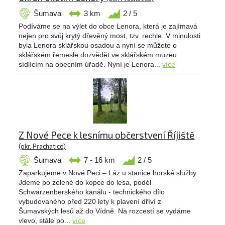
Šumava
3 km
2 / 5
Podíváme se na výlet do obce Lenora, která je zajímavá
nejen pro svůj krytý dřevěný most, tzv. rechle. V minulosti
byla Lenora sklářskou osadou a nyní se můžete o
sklářském řemesle dozvědět ve sklářském muzeu
sídlícím na obecním úřadě. Nyní je Lenora...
více
Z Nové Pece k lesnímu občerstvení Říjiště
(okr. Prachatice)
Šumava
7 - 16 km
2 / 5
Zaparkujeme v Nové Peci – Láz u stanice horské služby.
Jdeme po zelené do kopce do lesa, podél
Schwarzenberského kanálu - technického dílo
vybudovaného před 220 lety k plavení dříví z
Šumavských lesů až do Vídně. Na rozcestí se vydáme
vlevo, stále po...
více