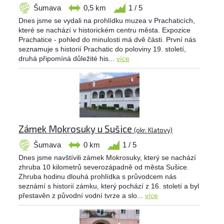
Šumava
0,5 km
1 / 5
Dnes jsme se vydali na prohlídku muzea v Prachaticích,
které se nachází v historickém centru města. Expozice
Prachatice - pohled do minulosti má dvě části. První nás
seznamuje s historií Prachatic do poloviny 19. století,
druhá připomíná důležité his...
více
Zámek Mokrosuky u Sušice
(okr. Klatovy)
Šumava
0 km
1 / 5
Dnes jsme navštívili zámek Mokrosuky, který se nachází
zhruba 10 kilometrů severozápadně od města Sušice.
Zhruba hodinu dlouhá prohlídka s průvodcem nás
seznámí s historií zámku, který pochází z 16. století a byl
přestavěn z původní vodní tvrze a slo...
více