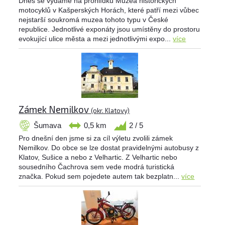
Dnes se vydáme na prohlídku Muzea historických
motocyklů v Kašperských Horách, které patří mezi vůbec
nejstarší soukromá muzea tohoto typu v České
republice. Jednotlivé exponáty jsou umístěny do prostoru
evokující ulice města a mezi jednotlivými expo...
více
Zámek Nemilkov
(okr. Klatovy)
Šumava
0,5 km
2 / 5
Pro dnešní den jsme si za cíl výletu zvolili zámek
Nemilkov. Do obce se lze dostat pravidelnými autobusy z
Klatov, Sušice a nebo z Velhartic. Z Velhartic nebo
sousedního Čachrova sem vede modrá turistická
značka. Pokud sem pojedete autem tak bezplatn...
více