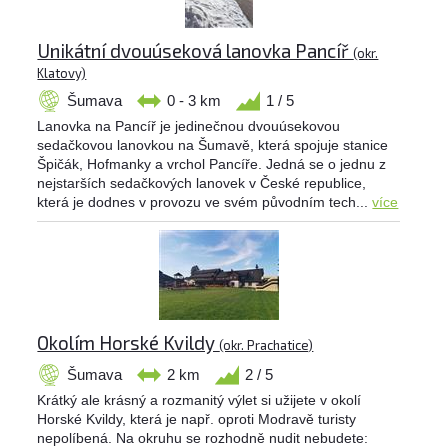
Unikátní dvouúseková lanovka Pancíř
(okr.
Klatovy)
Šumava
0 - 3 km
1 / 5
Lanovka na Pancíř je jedinečnou dvouúsekovou
sedačkovou lanovkou na Šumavě, která spojuje stanice
Špičák, Hofmanky a vrchol Pancíře. Jedná se o jednu z
nejstarších sedačkových lanovek v České republice,
která je dodnes v provozu ve svém původním tech...
více
Okolím Horské Kvildy
(okr. Prachatice)
Šumava
2 km
2 / 5
Krátký ale krásný a rozmanitý výlet si užijete v okolí
Horské Kvildy, která je např. oproti Modravě turisty
nepolíbená. Na okruhu se rozhodně nudit nebudete: