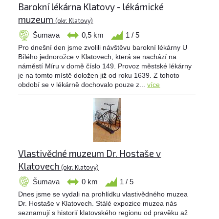
Barokní lékárna Klatovy - lékárnické
muzeum
(okr. Klatovy)
Šumava
0,5 km
1 / 5
Pro dnešní den jsme zvolili návštěvu barokní lékárny U
Bílého jednorožce v Klatovech, která se nachází na
náměstí Míru v domě číslo 149. Provoz městské lékárny
je na tomto místě doložen již od roku 1639. Z tohoto
období se v lékárně dochovalo pouze z...
více
Vlastivědné muzeum Dr. Hostaše v
Klatovech
(okr. Klatovy)
Šumava
0 km
1 / 5
Dnes jsme se vydali na prohlídku vlastivědného muzea
Dr. Hostaše v Klatovech. Stálé expozice muzea nás
seznamují s historií klatovského regionu od pravěku až