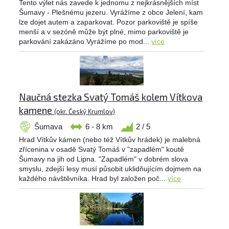
Tento výlet nás zavede k jednomu z nejkrásnějších míst
Šumavy - Plešnému jezeru. Vyrážíme z obce Jelení, kam
lze dojet autem a zaparkovat. Pozor parkoviště je spíše
menší a v sezóně může být plné, mimo parkoviště je
parkování zakázáno.Vyrážíme po mod...
více
Naučná stezka Svatý Tomáš kolem Vítkova
kamene
(okr. Český Krumlov)
Šumava
6 - 8 km
2 / 5
Hrad Vítkův kámen (nebo též Vítkův hrádek) je malebná
zřícenina v osadě Svatý Tomáš v "zapadlém" koutě
Šumavy na jih od Lipna. "Zapadlém" v dobrém slova
smyslu, zdejší lesy musí působit uklidňujícím dojmem na
každého návštěvníka. Hrad byl založen poč...
více