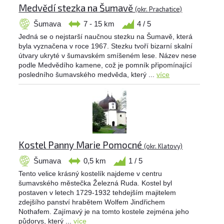
Medvědí stezka na Šumavě
(okr. Prachatice)
Šumava
7 - 15 km
4 / 5
Jedná se o nejstarší naučnou stezku na Šumavě, která
byla vyznačena v roce 1967. Stezku tvoří bizarní skalní
útvary ukryté v šumavském smíšeném lese. Název nese
podle Medvědího kamene, což je pomník připomínající
posledního šumavského medvěda, který ...
více
Kostel Panny Marie Pomocné
(okr. Klatovy)
Šumava
0,5 km
1 / 5
Tento velice krásný kostelík najdeme v centru
šumavského městečka Železná Ruda. Kostel byl
postaven v letech 1729-1932 tehdejším majitelem
zdejšího panství hrabětem Wolfem Jindřichem
Nothafem. Zajímavý je na tomto kostele zejména jeho
půdorys, který ...
více