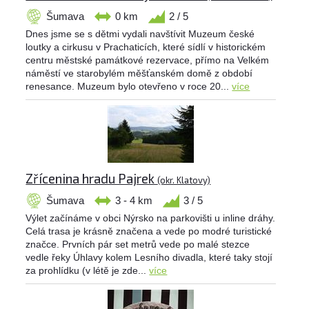
Šumava
0 km
2 / 5
Dnes jsme se s dětmi vydali navštívit Muzeum české
loutky a cirkusu v Prachaticích, které sídlí v historickém
centru městské památkové rezervace, přímo na Velkém
náměstí ve starobylém měšťanském domě z období
renesance. Muzeum bylo otevřeno v roce 20...
více
Zřícenina hradu Pajrek
(okr. Klatovy)
Šumava
3 - 4 km
3 / 5
Výlet začínáme v obci Nýrsko na parkovišti u inline dráhy.
Celá trasa je krásně značena a vede po modré turistické
značce. Prvních pár set metrů vede po malé stezce
vedle řeky Úhlavy kolem Lesního divadla, které taky stojí
za prohlídku (v létě je zde...
více