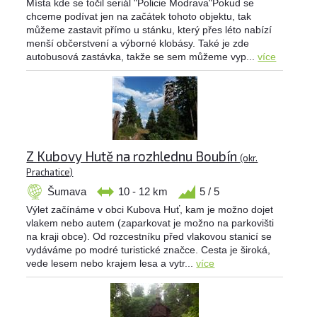
Místa kde se točil seriál "Policie Modrava"Pokud se
chceme podívat jen na začátek tohoto objektu, tak
můžeme zastavit přímo u stánku, který přes léto nabízí
menší občerstvení a výborné klobásy. Také je zde
autobusová zastávka, takže se sem můžeme vyp...
více
Z Kubovy Hutě na rozhlednu Boubín
(okr.
Prachatice)
Šumava
10 - 12 km
5 / 5
Výlet začínáme v obci Kubova Huť, kam je možno dojet
vlakem nebo autem (zaparkovat je možno na parkovišti
na kraji obce). Od rozcestníku před vlakovou stanicí se
vydáváme po modré turistické značce. Cesta je široká,
vede lesem nebo krajem lesa a vytr...
více