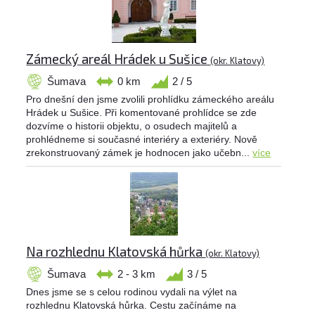
Zámecký areál Hrádek u Sušice
(okr. Klatovy)
Šumava
0 km
2 / 5
Pro dnešní den jsme zvolili prohlídku zámeckého areálu
Hrádek u Sušice. Při komentované prohlídce se zde
dozvíme o historii objektu, o osudech majitelů a
prohlédneme si současné interiéry a exteriéry. Nově
zrekonstruovaný zámek je hodnocen jako učebn...
více
Na rozhlednu Klatovská hůrka
(okr. Klatovy)
Šumava
2 - 3 km
3 / 5
Dnes jsme se s celou rodinou vydali na výlet na
rozhlednu Klatovská hůrka. Cestu začínáme na