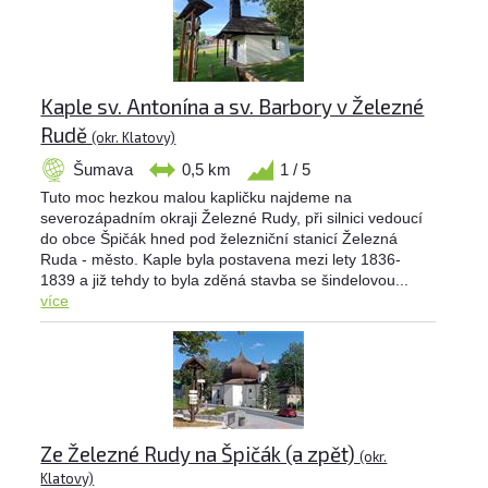
Kaple sv. Antonína a sv. Barbory v Železné
Rudě
(okr. Klatovy)
Šumava
0,5 km
1 / 5
Tuto moc hezkou malou kapličku najdeme na
severozápadním okraji Železné Rudy, při silnici vedoucí
do obce Špičák hned pod železniční stanicí Železná
Ruda - město. Kaple byla postavena mezi lety 1836-
1839 a již tehdy to byla zděná stavba se šindelovou...
více
Ze Železné Rudy na Špičák (a zpět)
(okr.
Klatovy)