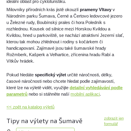
ideální oblast pro cykloturistiku.
Milovníky přírodních krás jistě okouzlí
prameny Vltavy
v
Národním parku Šumava, Černé a Čertovo ledovcové jezero
u Železné rudy, Boubínský prales či hora Poledník s
rozhlednou. Kousek od silnice mezi Horskou Kvildou a
Kvildou, hned u parkoviště, se nachází atraktivní Jezerní slať,
kterou tak mohou zhlédnout i rodiny s kočárkem či
handicapovaní. Zajímavé jsou také šumavské hrady
Rožmberk, Kašperk a Velhartice, zřícenina hradu Rabí a
Vítkův hrádek.
Pokud hledáte
specifický výlet
určité náročnosti, délky,
časové náročnosti nebo chcete hledat podle zajímavostí,
které lze na výletě vidět, využijte
detailní vyhledávání podle
parametrů
nebo si stáhněte naší
mobilní aplikaci
.
<< zpět na katalog výletů
zobrazit jen
Tipy na výlety na Šumavě
formulář