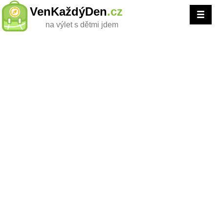
VenKaždýDen
.cz
na výlet s dětmi jdem