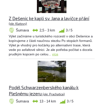
Z Dešenic ke kapli sv. Jana a lavičce přání
(okr. Klatovy)
Šumava
2,5 - 3 km
3 / 5
Výlet začínáme u turistického rozcestí v obci Dešenice a
kopírujeme z části naučnou stezku Po stopách formanů.
Výlet je vhodný pro kočárky po alternativní trase, která
vede po asfaltové silnici. Je ale potřeba počítat s docela
prudkým kopcem po celou...
více
Podél Schwarzenberského kanálu k
Plešnému jezeru
(okr. Prachatice)
Šumava
13 - 14 km
3 / 5