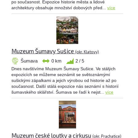
po současnost. Expozice historie města a lidové
architektury obsahuje množství dobových před...
více
Muzeum Šumavy Sušice
(okr. Klatovy)
Šumava
0 km
2 / 5
Dnes navštívíme Muzeum Šumavy Sušice. Ve stálých
expozicích se můžeme seznámit se světoznámými
sušickými zápalkami a jejich výrobou od historie až po
současnost. Další stálá expozice nás seznámí s historií
šumavského sklářství. Šumava se řadí k nejst...
více
Muzeum české loutky a cirkusu
(okr. Prachatice)