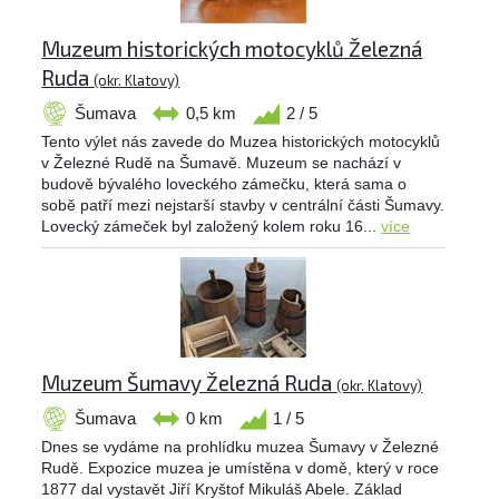
Muzeum historických motocyklů Železná
Ruda
(okr. Klatovy)
Šumava
0,5 km
2 / 5
Tento výlet nás zavede do Muzea historických motocyklů
v Železné Rudě na Šumavě. Muzeum se nachází v
budově bývalého loveckého zámečku, která sama o
sobě patří mezi nejstarší stavby v centrální části Šumavy.
Lovecký zámeček byl založený kolem roku 16...
více
Muzeum Šumavy Železná Ruda
(okr. Klatovy)
Šumava
0 km
1 / 5
Dnes se vydáme na prohlídku muzea Šumavy v Železné
Rudě. Expozice muzea je umístěna v domě, který v roce
1877 dal vystavět Jiří Kryštof Mikuláš Abele. Základ