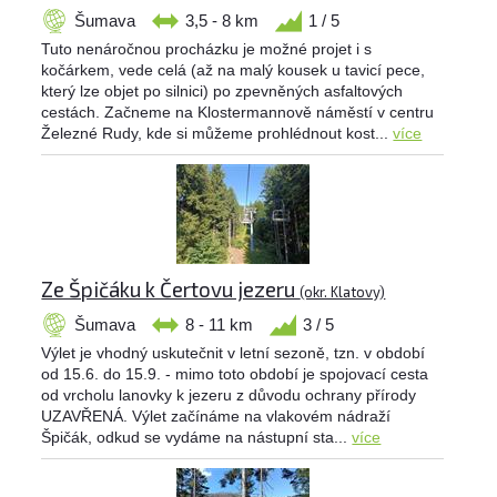
Šumava
3,5 - 8 km
1 / 5
Tuto nenáročnou procházku je možné projet i s
kočárkem, vede celá (až na malý kousek u tavicí pece,
který lze objet po silnici) po zpevněných asfaltových
cestách. Začneme na Klostermannově náměstí v centru
Železné Rudy, kde si můžeme prohlédnout kost...
více
Ze Špičáku k Čertovu jezeru
(okr. Klatovy)
Šumava
8 - 11 km
3 / 5
Výlet je vhodný uskutečnit v letní sezoně, tzn. v období
od 15.6. do 15.9. - mimo toto období je spojovací cesta
od vrcholu lanovky k jezeru z důvodu ochrany přírody
UZAVŘENÁ. Výlet začínáme na vlakovém nádraží
Špičák, odkud se vydáme na nástupní sta...
více