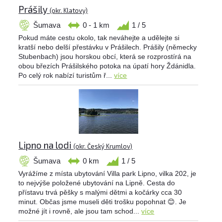
Prášily
(okr. Klatovy)
Šumava
0 - 1 km
1 / 5
Pokud máte cestu okolo, tak neváhejte a udělejte si
kratší nebo delší přestávku v Prášilech. Prášily (německy
Stubenbach) jsou horskou obcí, která se rozprostírá na
obou březích Prášilského potoka na úpatí hory Ždánidla.
Po celý rok nabízí turistům ř...
více
Lipno na lodi
(okr. Český Krumlov)
Šumava
0 km
1 / 5
Vyrážíme z místa ubytování Villa park Lipno, vilka 202, je
to nejvýše položené ubytování na Lipně. Cesta do
přístavu trvá pěšky s malými dětmi a kočárky cca 30
minut. Občas jsme museli děti trošku popohnat 😊. Je
možné jít i rovně, ale jsou tam schod...
více