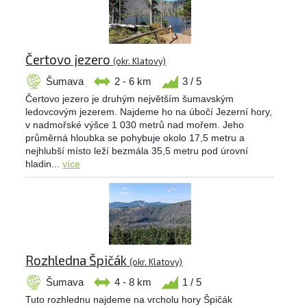
Čertovo jezero
(okr. Klatovy)
Šumava
2 - 6 km
3 / 5
Čertovo jezero je druhým největším šumavským
ledovcovým jezerem. Najdeme ho na úbočí Jezerní hory,
v nadmořské výšce 1 030 metrů nad mořem. Jeho
průměrná hloubka se pohybuje okolo 17,5 metru a
nejhlubší místo leží bezmála 35,5 metru pod úrovní
hladin...
více
Rozhledna Špičák
(okr. Klatovy)
Šumava
4 - 8 km
1 / 5
Tuto rozhlednu najdeme na vrcholu hory Špičák