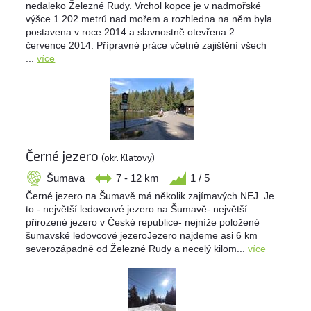
nedaleko Železné Rudy. Vrchol kopce je v nadmořské
výšce 1 202 metrů nad mořem a rozhledna na něm byla
postavena v roce 2014 a slavnostně otevřena 2.
července 2014. Přípravné práce včetně zajištění všech
...
více
Černé jezero
(okr. Klatovy)
Šumava
7 - 12 km
1 / 5
Černé jezero na Šumavě má několik zajímavých NEJ. Je
to:- největší ledovcové jezero na Šumavě- největší
přirozené jezero v České republice- nejníže položené
šumavské ledovcové jezeroJezero najdeme asi 6 km
severozápadně od Železné Rudy a necelý kilom...
více