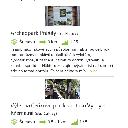
Archeopark Prášily
(okr. Klatovy)
Šumava
0 km
1 / 5
Prášily jako takové svým působením nabízí po celý rok
mnoho různých aktivit a okolí láká k výletům,
cykloturistice, turistice a v zimním období lyžování a
zimním sportům. Některé ze zajímavých míst naleznete i
zde na tomto portálu. Ovšem některá mís...
více
Výlet na Čeňkovu pilu k soutoku Vydry a
Křemelné
(okr. Klatovy)
Šumava
0,5 - 1 km
1 / 5