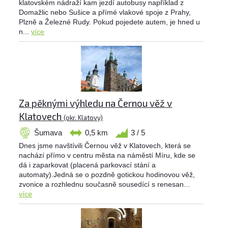
klatovském nádraží kam jezdí autobusy například z
Domažlic nebo Sušice a přímé vlakové spoje z Prahy,
Plzně a Železné Rudy. Pokud pojedete autem, je hned u
n...
více
Za pěknými výhledu na Černou věž v
Klatovech
(okr. Klatovy)
Šumava
0,5 km
3 / 5
Dnes jsme navštívili Černou věž v Klatovech, která se
nachází přímo v centru města na náměstí Míru, kde se
dá i zaparkovat (placená parkovací stání a
automaty).Jedná se o pozdně gotickou hodinovou věž,
zvonice a rozhlednu současně sousedící s renesan...
více