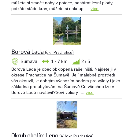
můžete si smočit nohy v potoce, nasbírat lesní plody,
potkáte stádo krav, můžete si nakoupit...
více
Borová Lada
(okr. Prachatice)
Šumava
1 - 7 km
2 / 5
Borová Lada je obec obklopená rašeliništi. Najdete ji v
okrese Prachatice na Šumavě. Její malebné prostředí
vás okouzlí, je dobrým výchozím bodem pro výlety i jako
základna pro ubytování na Šumavě.Co všechno lze v
Borové Ladě navštívit?Soví voliéry -...
více
Okruh okolím Lenory
(okr. Prachatice)