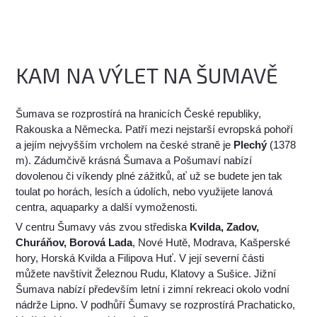
KAM NA VÝLET NA ŠUMAVĚ
Šumava se rozprostírá na hranicích České republiky,
Rakouska a Německa. Patří mezi nejstarší evropská pohoří
a jejím nejvyšším vrcholem na české straně je
Plechý
(1378
m). Zádumčivě krásná Šumava a Pošumaví nabízí
dovolenou či víkendy plné zážitků, ať už se budete jen tak
toulat po horách, lesích a údolích, nebo využijete lanová
centra, aquaparky a další vymoženosti.
V centru Šumavy vás zvou střediska
Kvilda, Zadov,
Churáňov, Borová Lada
, Nové Hutě, Modrava, Kašperské
hory, Horská Kvilda a Filipova Huť. V její severní části
můžete navštívit Železnou Rudu, Klatovy a Sušice. Jižní
Šumava nabízí především letní i zimní rekreaci okolo vodní
nádrže Lipno. V podhůří Šumavy se rozprostírá Prachaticko,