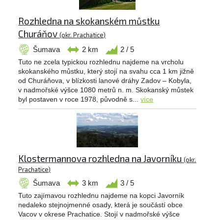
Rozhledna na skokanském můstku
Churáňov
(okr. Prachatice)
Šumava
2 km
2 / 5
Tuto ne zcela typickou rozhlednu najdeme na vrcholu
skokanského můstku, který stojí na svahu cca 1 km jižně
od Churáňova, v blízkosti lanové dráhy Zadov – Kobyla,
v nadmořské výšce 1080 metrů n. m. Skokanský můstek
byl postaven v roce 1978, původně s...
více
Klostermannova rozhledna na Javorníku
(okr.
Prachatice)
Šumava
3 km
3 / 5
Tuto zajímavou rozhlednu najdeme na kopci Javorník
nedaleko stejnojmenné osady, která je součástí obce
Vacov v okrese Prachatice. Stojí v nadmořské výšce