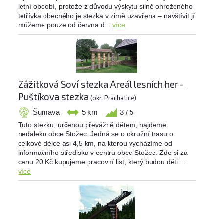
letní období, protože z důvodu výskytu silně ohroženého
tetřívka obecného je stezka v zimě uzavřena – navštívit jí
můžeme pouze od června d...
více
Zážitková Soví stezka Areál lesních her -
Puštíkova stezka
(okr. Prachatice)
Šumava
5 km
3 / 5
Tuto stezku, určenou převážně dětem, najdeme
nedaleko obce Stožec. Jedná se o okružní trasu o
celkové délce asi 4,5 km, na kterou vycházíme od
informačního střediska v centru obce Stožec. Zde si za
cenu 20 Kč kupujeme pracovní list, který budou děti ...
více