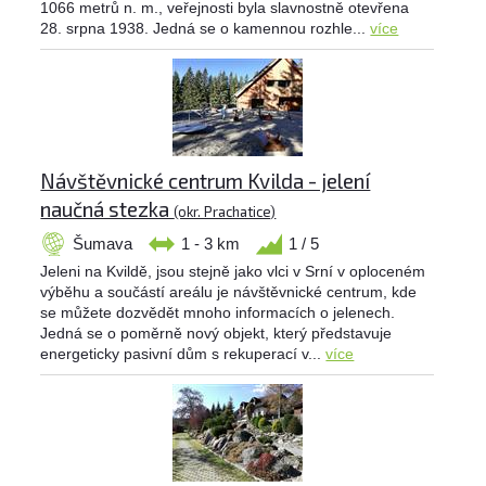
1066 metrů n. m., veřejnosti byla slavnostně otevřena
28. srpna 1938. Jedná se o kamennou rozhle...
více
Návštěvnické centrum Kvilda - jelení
naučná stezka
(okr. Prachatice)
Šumava
1 - 3 km
1 / 5
Jeleni na Kvildě, jsou stejně jako vlci v Srní v oploceném
výběhu a součástí areálu je návštěvnické centrum, kde
se můžete dozvědět mnoho informacích o jelenech.
Jedná se o poměrně nový objekt, který představuje
energeticky pasivní dům s rekuperací v...
více