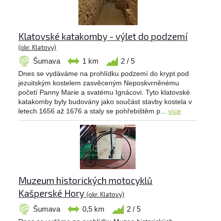
Klatovské katakomby - výlet do podzemí
(okr. Klatovy)
Šumava
1 km
2 / 5
Dnes se vydáváme na prohlídku podzemí do krypt pod
jezuitským kostelem zasvěceným Neposkvrněnému
početí Panny Marie a svatému Ignácovi. Tyto klatovské
katakomby byly budovány jako součást stavby kostela v
letech 1656 až 1676 a staly se pohřebištěm p...
více
Muzeum historických motocyklů
Kašperské Hory
(okr. Klatovy)
Šumava
0,5 km
2 / 5