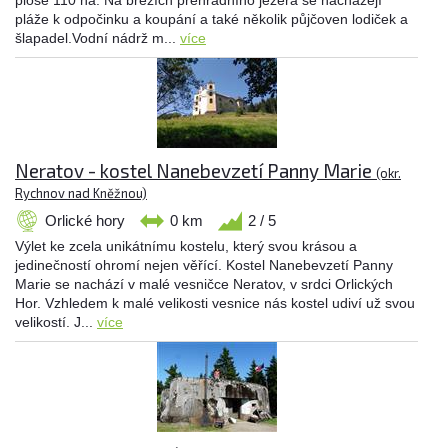
ploše 110 ha. Na březích přehradního jezera se nacházejí
pláže k odpočinku a koupání a také několik půjčoven lodiček a
šlapadel.Vodní nádrž m...
více
Neratov - kostel Nanebevzetí Panny Marie
(okr.
Rychnov nad Kněžnou)
Orlické hory
0 km
2 / 5
Výlet ke zcela unikátnímu kostelu, který svou krásou a
jedinečností ohromí nejen věřící. Kostel Nanebevzetí Panny
Marie se nachází v malé vesničce Neratov, v srdci Orlických
Hor. Vzhledem k malé velikosti vesnice nás kostel udiví už svou
velikostí. J...
více