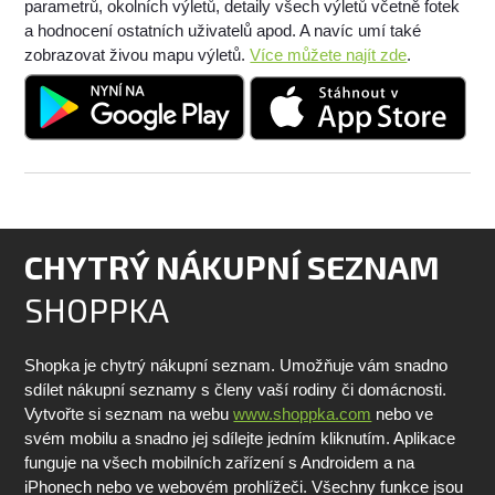
parametrů, okolních výletů, detaily všech výletů včetně fotek
a hodnocení ostatních uživatelů apod. A navíc umí také
zobrazovat živou mapu výletů.
Více můžete najít zde
.
CHYTRÝ NÁKUPNÍ SEZNAM
SHOPPKA
Shopka je chytrý nákupní seznam. Umožňuje vám snadno
sdílet nákupní seznamy s členy vaší rodiny či domácnosti.
Vytvořte si seznam na webu
www.shoppka.com
nebo ve
svém mobilu a snadno jej sdílejte jedním kliknutím. Aplikace
funguje na všech mobilních zařízení s Androidem a na
iPhonech nebo ve webovém prohlížeči. Všechny funkce jsou