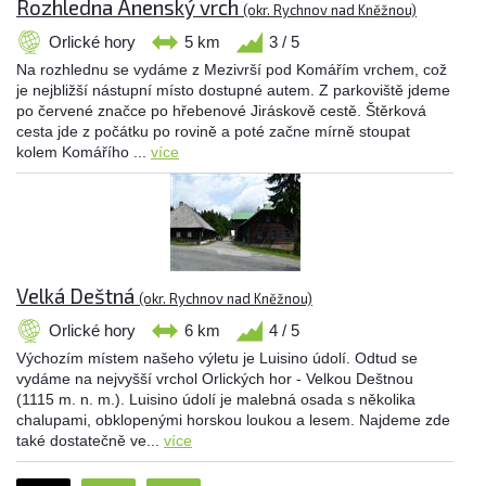
Rozhledna Anenský vrch
(okr. Rychnov nad Kněžnou)
Orlické hory
5 km
3 / 5
Na rozhlednu se vydáme z Mezivrší pod Komářím vrchem, což
je nejbližší nástupní místo dostupné autem. Z parkoviště jdeme
po červené značce po hřebenové Jiráskově cestě. Štěrková
cesta jde z počátku po rovině a poté začne mírně stoupat
kolem Komářího ...
více
Velká Deštná
(okr. Rychnov nad Kněžnou)
Orlické hory
6 km
4 / 5
Výchozím místem našeho výletu je Luisino údolí. Odtud se
vydáme na nejvyšší vrchol Orlických hor - Velkou Deštnou
(1115 m. n. m.). Luisino údolí je malebná osada s několika
chalupami, obklopenými horskou loukou a lesem. Najdeme zde
také dostatečně ve...
více