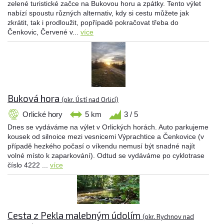
zelené turistické začce na Bukovou horu a zpátky. Tento výlet
nabízí spoustu různých alternativ, kdy si cestu můžete jak
zkrátit, tak i prodloužit, popřípadě pokračovat třeba do
Čenkovic, Červené v...
více
Buková hora
(okr. Ústí nad Orlicí)
Orlické hory
5 km
3 / 5
Dnes se vydáváme na výlet v Orlických horách. Auto parkujeme
kousek od silnoice mezi vesnicemi Výprachtice a Čenkovice (v
případě hezkého počasí o víkendu nemusí být snadné najít
volné místo k zaparkování). Odtud se vydáváme po cyklotrase
číslo 4222 ...
více
Cesta z Pekla malebným údolím
(okr. Rychnov nad