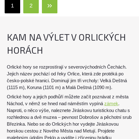
1
2
KAM NA VÝLET V ORLICKÝCH
HORÁCH
Orlické hory se rozprostírají v severovýchodních Čechách.
Jejich název pochází od řeky Orlice, která zde protéká po
česko-polské hranici. Dominují jim tři vrcholy: Velká Deštná
(1115 m), Koruna (1101 m) a Malá Deštná (1090 m).
Orlické hory a jejich podhůří můžete začít poznávat z města
Náchod, v němž se hned nad náměstím vypíná
zámek
.
Naproti, o něco výše, naleznete Jiráskovu turistickou chatu s
rozhlednou a dvě muzea – pevnost Dobrošov a pěchotní srub
Březinka. Nebo se do Orlických hor vydejte Jiráskovou
horskou cestou z Nového Města nad Metují. Projdete
malebným údolím Peklo a uvidíte i zříceninu hrádku