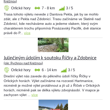
Kněžnou)
Orlické hory
7 - 8 km
3 / 5
Trasa tohoto výletu nevede z Dantova Pekla, jak by se mohlo
zdát, ale z Pekla nad Zdobnicí. Trasu začínáme ve Slatině nad
Zdobnicí, kde necháváme auto a jedeme vlakem, který svým
charakterem trochu připomíná Posázavský Pacifik, dvě stanice
právě do P...
více
Julinčiným údolím k soutoku Říčky a Zdobnice
(okr. Rychnov nad Kněžnou)
Orlické hory
6 - 14 km
3 / 5
Dnešní výlet nás zavede do pěkného údolí říčky Říčky v
Orlických horách. Výlet začínáme na rozcestí Hartmanice,
nicméně je možné výlet protáhnout a jít už z Říček v Orlických
horách, nicméně pak se délka výletu zdvojnásobí. V mapce je
zachycen výlet ...
více