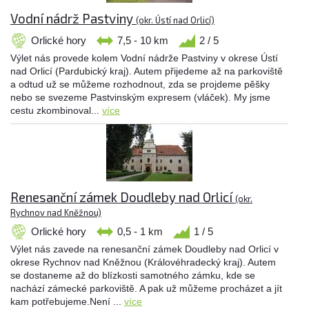
Vodní nádrž Pastviny
(okr. Ústí nad Orlicí)
Orlické hory
7,5 - 10 km
2 / 5
Výlet nás provede kolem Vodní nádrže Pastviny v okrese Ústí
nad Orlicí (Pardubický kraj). Autem přijedeme až na parkoviště
a odtud už se můžeme rozhodnout, zda se projdeme pěšky
nebo se svezeme Pastvinským expresem (vláček). My jsme
cestu zkombinoval...
více
Renesanční zámek Doudleby nad Orlicí
(okr.
Rychnov nad Kněžnou)
Orlické hory
0,5 - 1 km
1 / 5
Výlet nás zavede na renesanční zámek Doudleby nad Orlicí v
okrese Rychnov nad Kněžnou (Královéhradecký kraj). Autem
se dostaneme až do blízkosti samotného zámku, kde se
nachází zámecké parkoviště. A pak už můžeme procházet a jít
kam potřebujeme.Není ...
více