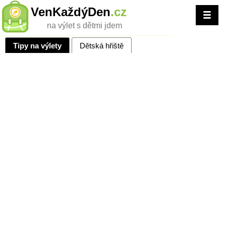
VenKaždýDen
.cz
na výlet s dětmi jdem
Tipy na výlety
Dětská hřiště