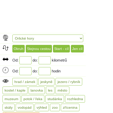
Okruh
Stejnou cestou
Start - cíl
Jen cíl
Od:
do:
kilometrů
Od:
do:
hodin
hrad / zámek
jeskyně
jezero / rybník
kostel / kaple
lanovka
les
město
muzeum
potok / řeka
studánka
rozhledna
skály
vodopád
výhled
zoo
zřícenina