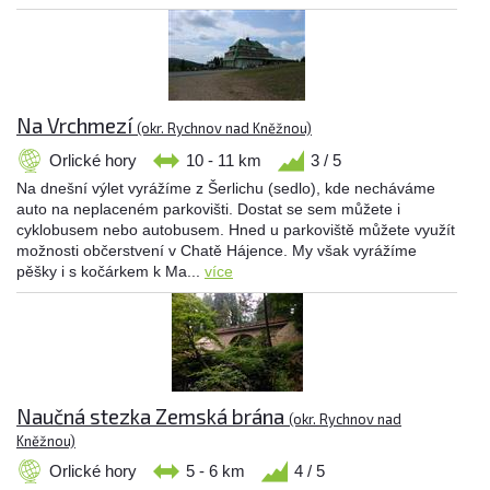
Na Vrchmezí
(okr. Rychnov nad Kněžnou)
Orlické hory
10 - 11 km
3 / 5
Na dnešní výlet vyrážíme z Šerlichu (sedlo), kde necháváme
auto na neplaceném parkovišti. Dostat se sem můžete i
cyklobusem nebo autobusem. Hned u parkoviště můžete využít
možnosti občerstvení v Chatě Hájence. My však vyrážíme
pěšky i s kočárkem k Ma...
více
Naučná stezka Zemská brána
(okr. Rychnov nad
Kněžnou)
Orlické hory
5 - 6 km
4 / 5