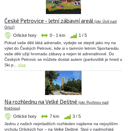
České Petrovice - letní zábavní areál
(okr. Ústí nad
Orlicí)
Orlické hory
0 - 1 km
1 / 5
Pokud vaše děti láká adrenalin, vydejte se stejně jako my na
výlet do Českých Petrovic, kde si v tamním letním Sportareálu
vaše děti užijí hromadu zábavy a nejen té adrenalinové. Do
Českých Petrovic se můžete dostat autem (parkoviště je hned u
Ski p...
více
Na rozhlednu na Velké Deštné
(okr. Rychnov nad
Kněžnou)
Orlické hory
7 km
3 / 5
Jednu z našich nejmladších rozhleden najdeme na nejvyšším
vrcholu Orlických hor – na Velké Deštné. Stojí v nadmořské