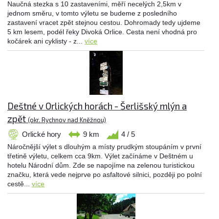
Naučná stezka s 10 zastaveními, měří necelých 2,5km v
jednom směru, v tomto výletu se budeme z posledního
zastavení vracet zpět stejnou cestou. Dohromady tedy ujdeme
5 km lesem, podél řeky Divoká Orlice. Cesta není vhodná pro
kočárek ani cyklisty - z...
více
Deštné v Orlických horách - Šerlišský mlýn a
zpět
(okr. Rychnov nad Kněžnou)
Orlické hory
9 km
4 / 5
Náročnější výlet s dlouhým a místy prudkým stoupáním v první
třetině výletu, celkem cca 9km. Výlet začínáme v Deštném u
hotelu Národní dům. Zde se napojíme na zelenou turistickou
značku, která vede nejprve po asfaltové silnici, později po polní
cestě...
více