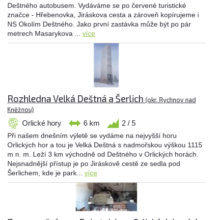
Deštného autobusem. Vydáváme se po červené turistické
značce - Hřebenovka, Jiráskova cesta a zároveň kopírujeme i
NS Okolím Deštného. Jako první zastávka může být po pár
metrech Masarykova ...
více
Rozhledna Velká Deštná a Šerlich
(okr. Rychnov nad
Kněžnou)
Orlické hory
6 km
2 / 5
Při našem dnešním výletě se vydáme na nejvyšší horu
Orlických hor a tou je Velká Deštná s nadmořskou výškou 1115
m n. m. Leží 3 km východně od Deštného v Orlických horách.
Nejsnadnější přístup je po Jiráskově cestě ze sedla pod
Šerlichem, kde je park...
více