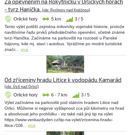
Za opevněním na Rokytnicku v Orlických horách
- tvrz Hanička.
(okr. Rychnov nad Kněžnou)
Orlické hory
5 km
3 / 5
Tento výlet potěší zejména milovníky vojenské historie, protože
navštívíme řadu prvků předválečného opevnění, včetně známé
tvrzi Hanička. Začínáme na parkovišti na rozcestí u Panské
hájovny, kde mj. staví i autobus. Vyrážíme po modré turistické
značc...
více
Od zříceniny hradu Litice k vodopádu Kamarád
(okr. Ústí nad Orlicí)
Orlické hory
6 - 7 km
3 / 5
Výlet začínáme na parkovišti pod státním hradem Litice nad
Orlicí. Můžeme si nejprve vyšlápnout cca půl kilometru na hrad
a absolvovat jeho prohlídku - viz také náš jiný tip na výlet
https://www.venkazdyden.cz/tip-na-vylet/zricenina-hradu-
litice-/106...
více