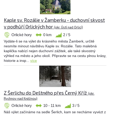
Kaple sv. Rozálie v Žamberku - duchovní skvost
v podhůří Orlických hor
(okr. Ústí nad Orlicí)
Orlické hory
0 km
2 / 5
Vydáte-li se na výlet do krásného města Žamberk, určitě
nesmíte minout návštěvu Kaple sv. Rozálie. Tato malebná
kaplička nabízí nejen duchovní zážitek, ale také skvostný
výhled na město a jeho okolí. Připravte se na cestu plnou krásy,
historie a insp...
více
Z Šerlichu do Deštného přes Černý Kříž
(okr.
Rychnov nad Kněžnou)
Orlické hory
10 - 11 km
3 / 5
Náš výlet začínáme na sedle Šerlich, kam se necháme vyvézt z