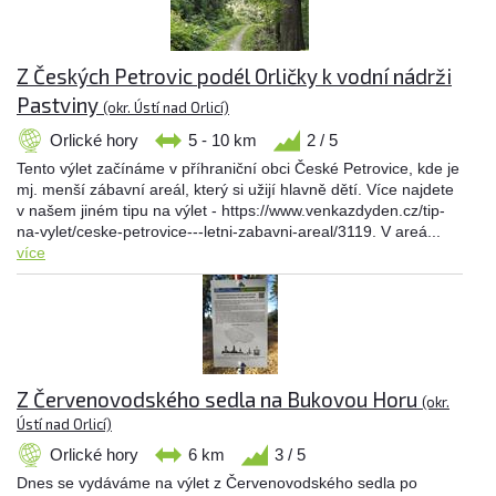
Z Českých Petrovic podél Orličky k vodní nádrži
Pastviny
(okr. Ústí nad Orlicí)
Orlické hory
5 - 10 km
2 / 5
Tento výlet začínáme v příhraniční obci České Petrovice, kde je
mj. menší zábavní areál, který si užijí hlavně dětí. Více najdete
v našem jiném tipu na výlet - https://www.venkazdyden.cz/tip-
na-vylet/ceske-petrovice---letni-zabavni-areal/3119. V areá...
více
Z Červenovodského sedla na Bukovou Horu
(okr.
Ústí nad Orlicí)
Orlické hory
6 km
3 / 5
Dnes se vydáváme na výlet z Červenovodského sedla po