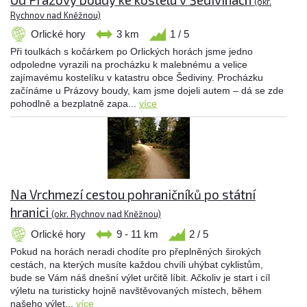
(okr.
Rychnov nad Kněžnou)
Orlické hory
3 km
1 / 5
Při toulkách s kočárkem po Orlických horách jsme jedno
odpoledne vyrazili na procházku k malebnému a velice
zajímavému kostelíku v katastru obce Šediviny. Procházku
začínáme u Prázovy boudy, kam jsme dojeli autem – dá se zde
pohodlně a bezplatně zapa...
více
Na Vrchmezí cestou pohraničníků po státní
hranici
(okr. Rychnov nad Kněžnou)
Orlické hory
9 - 11 km
2 / 5
Pokud na horách neradi chodíte pro přeplněných širokých
cestách, na kterých musíte každou chvíli uhýbat cyklistům,
bude se Vám náš dnešní výlet určitě líbit. Ačkoliv je start i cíl
výletu na turisticky hojně navštěvovaných místech, během
našeho výlet...
více