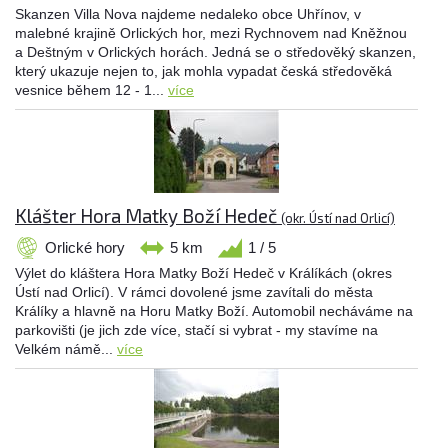
Skanzen Villa Nova najdeme nedaleko obce Uhřínov, v
malebné krajině Orlických hor, mezi Rychnovem nad Kněžnou
a Deštným v Orlických horách. Jedná se o středověký skanzen,
který ukazuje nejen to, jak mohla vypadat česká středověká
vesnice během 12 - 1...
více
Klášter Hora Matky Boží Hedeč
(okr. Ústí nad Orlicí)
Orlické hory
5 km
1 / 5
Výlet do kláštera Hora Matky Boží Hedeč v Králíkách (okres
Ústí nad Orlicí). V rámci dovolené jsme zavítali do města
Králíky a hlavně na Horu Matky Boží. Automobil necháváme na
parkovišti (je jich zde více, stačí si vybrat - my stavíme na
Velkém námě...
více