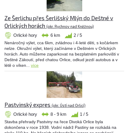
Ze Šerlichu přes Šerlišský Mlýn do Deštné v
Orlických horách
(okr. Rychnov nad Kněžnou)
Orlické hory
6 km
2 / 5
Nenáročný výlet, cca 6km, zvládnou i 4-leté děti, s kočárkem
nelze. Okružní výlet, který začínáme v Deštném v Orlických
horách. Auto můžeme zaparkovat na bezplatném parkovišti v
Deštné Zákoutí, před chatou Orlice, odkud jezdí autobus a v
létě o víken...
více
Pastvinský expres
(okr. Ústí nad Orlicí)
Orlické hory
8 - 9 km
1 / 5
Stavba přehrady Pastviny na řece Divoká Orlice byla
dokončena v roce 1938. Vodní nádrž Pastiny se rozkádá na