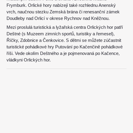
Frymburk. Orlické hory nabízejí také rozhlednu Anenský
vrch, naučnou stezku Zemská brána či renesanční zámek
Doudleby nad Orlicí v okrese Rychnov nad Kněžnou.
Mezi proslulá turistická a lyžařská centra Orlických hor patří
Deštné (s Muzeem zimních sportů, turistiky a řemesel),
Říčky, Zdobnice a Čenkovice. S dětmi se můžete zúčastnit
turistické pohádkové hry Putování po Kačenčině pohádkové
říši. Vede okolím Deštného a je pojmenovaná po Kačence,
vládkyni Orlických hor.