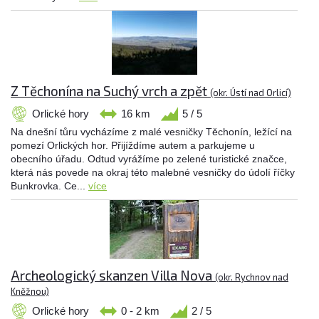
Z Těchonína na Suchý vrch a zpět
(okr. Ústí nad Orlicí)
Orlické hory
16 km
5 / 5
Na dnešní tůru vycházíme z malé vesničky Těchonín, ležící na
pomezí Orlických hor. Přijíždíme autem a parkujeme u
obecního úřadu. Odtud vyrážíme po zelené turistické značce,
která nás povede na okraj této malebné vesničky do údolí říčky
Bunkrovka. Ce...
více
Archeologický skanzen Villa Nova
(okr. Rychnov nad
Kněžnou)
Orlické hory
0 - 2 km
2 / 5