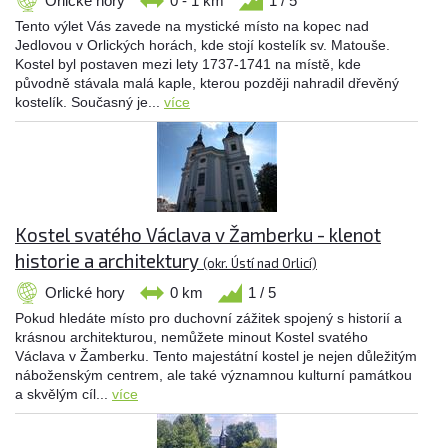
Orlické hory
0 - 1 km
1 / 5
Tento výlet Vás zavede na mystické místo na kopec nad
Jedlovou v Orlických horách, kde stojí kostelík sv. Matouše.
Kostel byl postaven mezi lety 1737-1741 na místě, kde
původně stávala malá kaple, kterou později nahradil dřevěný
kostelík. Současný je...
více
Kostel svatého Václava v Žamberku - klenot
historie a architektury
(okr. Ústí nad Orlicí)
Orlické hory
0 km
1 / 5
Pokud hledáte místo pro duchovní zážitek spojený s historií a
krásnou architekturou, nemůžete minout Kostel svatého
Václava v Žamberku. Tento majestátní kostel je nejen důležitým
náboženským centrem, ale také významnou kulturní památkou
a skvělým cíl...
více