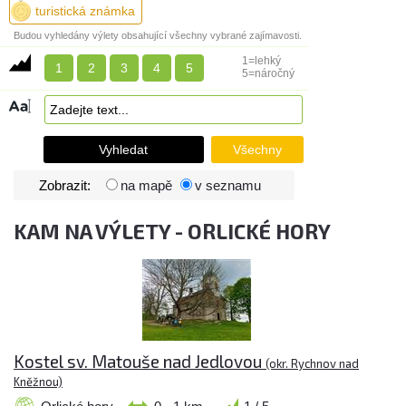
turistická známka
Budou vyhledány výlety obsahující všechny vybrané zajímavosti.
1=lehký
1
2
3
4
5
5=náročný
Zobrazit:
na mapě
v seznamu
KAM NA VÝLETY - ORLICKÉ HORY
Kostel sv. Matouše nad Jedlovou
(okr. Rychnov nad
Kněžnou)