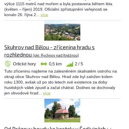
výšce 1115 metrů nad mořem a byla postavena během léta
(květen – říjen) 2019. Oficiální zpřístupnění veřejnosti se
konalo 26. října 2...
více
Skuhrov nad Bělou - zřícenina hradu s
rozhlednou
(okr. Rychnov nad Kněžnou)
Orlické hory
0,5 km
2 / 5
Tuto zříceninu najdeme na zalesněném skalnatém ostrohu na
okraji obce Skuhrov nad Bělou. Hrad zde byl založen kolem
roku 1300, avšak už po sto letech své existence za doby
husitských válek zpustl a začal chátrat. Dodnes se dochovaly
jen obvodové hrad...
více
Od Prázovy boudy ke kostelu v Šedivinách