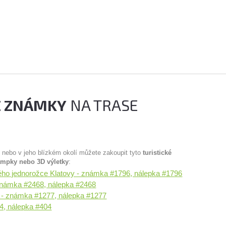
É ZNÁMKY
NA TRASE
u nebo v jeho blízkém okolí můžete zakoupit tyto
turistické
ampky nebo 3D výletky
:
lého jednorožce Klatovy - známka #1796, nálepka #1796
známka #2468, nálepka #2468
 - známka #1277, nálepka #1277
4, nálepka #404