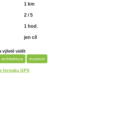
1 km
2 / 5
1 hod.
jen cíl
a výletě vidět
 architektura
muzeum
ve formátu GPX