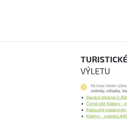
TURISTICK
VÝLETU
Na trase tohoto výlet
známky, nálepky, st
Barokní lékárna U Bí
Černá věž Klatovy - 
Klatovské katakomby
Klatovy - známka #40