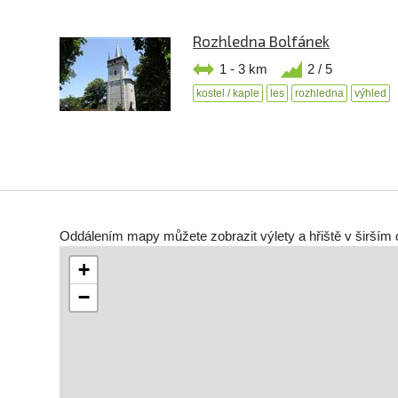
Rozhledna Bolfánek
1 - 3 km
2 / 5
kostel / kaple
les
rozhledna
výhled
Oddálením mapy můžete zobrazit výlety a hřiště v širším 
+
−