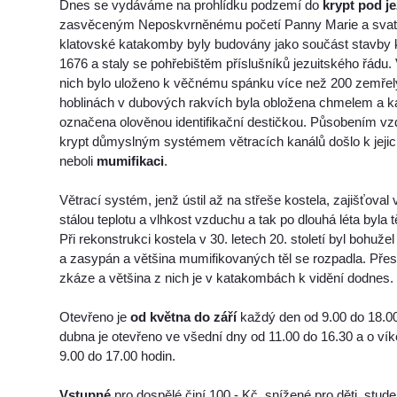
Dnes se vydáváme na prohlídku podzemí do
krypt pod j
zasvěceným Neposkvrněnému početí Panny Marie a svaté
klatovské katakomby byly budovány jako součást stavby k
1676 a staly se pohřebištěm příslušníků jezuitského řádu.
nich bylo uloženo k věčnému spánku více než 200 zemřel
hoblinách v dubových rakvích byla obložena chmelem a k
označena olověnou identifikační destičkou. Působením 
krypt důmyslným systémem větracích kanálů došlo k jej
neboli
mumifikaci
.
Větrací systém, jenž ústil až na střeše kostela, zajišťova
stálou teplotu a vlhkost vzduchu a tak po dlouhá léta byla 
Při rekonstrukci kostela v 30. letech 20. století byl bohuž
a zasypán a většina mumifikovaných těl se rozpadla. Přes 
zkáze a většina z nich je v katakombách k vidění dodnes.
Otevřeno je
od května do září
každý den od 9.00 do 18.00
dubna je otevřeno ve všední dny od 11.00 do 16.30 a o ví
9.00 do 17.00 hodin.
Vstupné
pro dospělé činí 100,- Kč, snížené pro děti, stud