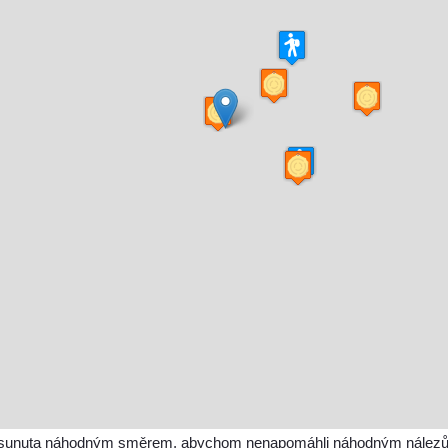
sunuta náhodným směrem, abychom nenapomáhli náhodným nálezům a 