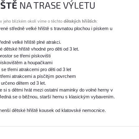
IŠTĚ
NA TRASE VÝLETU
 v jeho blízkém okolí víme o těchto
dětských hřištích
:
né středně velké hřiště s travnatou plochou i pískem u
ředně velké hřiště plné atrakci.
é dětské hřiště vhodné pro děti od 3 let.
rostor se třemi pískovišti
 pískovištěm a houpačkami
 se třemi atrakcemi pro děti od 3 let
e třemi atrakcemi a písčitým povrchem
 určeno dětem od 3 let.
e si s dětmi hrát mezi ostatní maminky do volné herny v
 Jedná se o běžnou, starší hernu s klasickým vybavením.
enší dětské hřiště kousek od klatovské nemocnice.