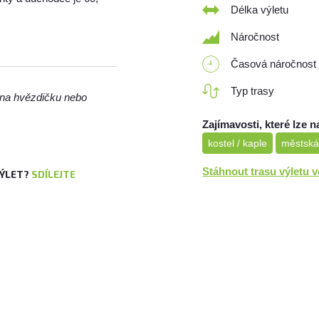
Délka výletu
Náročnost
Časová náročnost
Typ trasy
m na hvězdičku nebo
Zajímavosti, které lze n
kostel / kaple
městská
Stáhnout trasu výletu 
VÝLET?
SDÍLEJTE