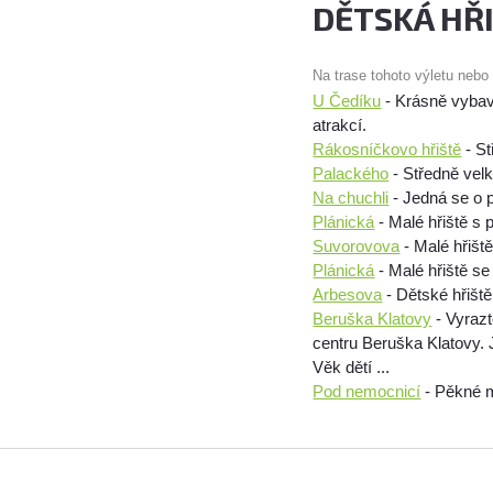
DĚTSKÁ HŘ
Na trase tohoto výletu nebo
U Čedíku
- Krásně vybave
atrakcí.
Rákosníčkovo hřiště
- St
Palackého
- Středně velk
Na chuchli
- Jedná se o p
Plánická
- Malé hřiště s
Suvorovova
- Malé hřiště
Plánická
- Malé hřiště s
Arbesova
- Dětské hřiště
Beruška Klatovy
- Vyrazt
centru Beruška Klatovy.
Věk dětí ...
Pod nemocnicí
- Pěkné m