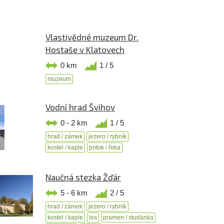
Vlastivědné muzeum Dr.
Hostaše v Klatovech
0 km
1 / 5
muzeum
Vodní hrad Švihov
0 - 2 km
1 / 5
hrad / zámek
jezero / rybník
kostel / kaple
potok / řeka
Naučná stezka Žďár
5 - 6 km
2 / 5
hrad / zámek
jezero / rybník
kostel / kaple
les
pramen / studánka