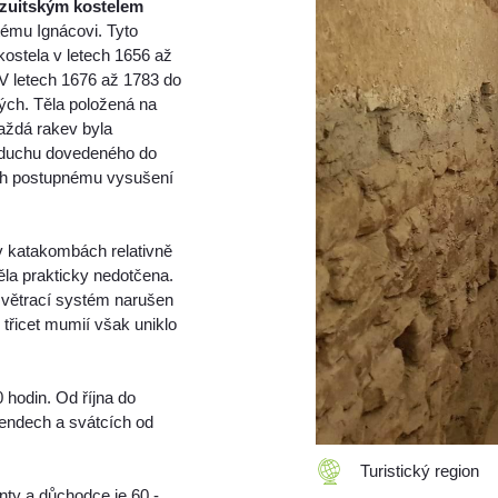
ezuitským kostelem
mu Ignácovi. Tyto
ostela v letech 1656 až
 V letech 1676 až 1783 do
ých. Těla položená na
aždá rakev byla
vzduchu dovedeného do
ich postupnému vysušení
l v katakombách relativně
těla prakticky nedotčena.
el větrací systém narušen
třicet mumií však uniklo
 hodin. Od října do
kendech a svátcích od
Turistický region
enty a důchodce je 60,-