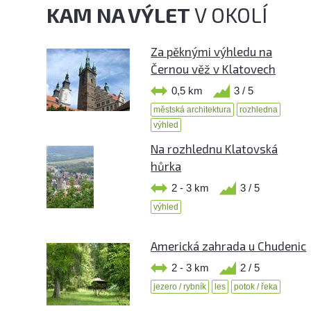
KAM NA VÝLET
V OKOLÍ
Za pěknými výhledu na
Černou věž v Klatovech
0,5 km
3 / 5
městská architektura
rozhledna
výhled
Na rozhlednu Klatovská
hůrka
2 - 3 km
3 / 5
výhled
Americká zahrada u Chudenic
2 - 3 km
2 / 5
jezero / rybník
les
potok / řeka