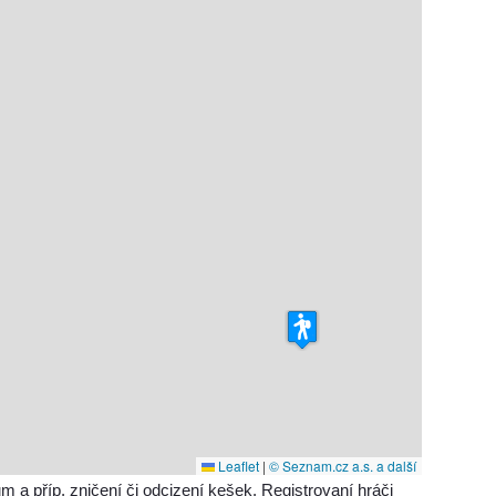
Leaflet
|
© Seznam.cz a.s. a další
příp. zničení či odcizení kešek. Registrovaní hráči