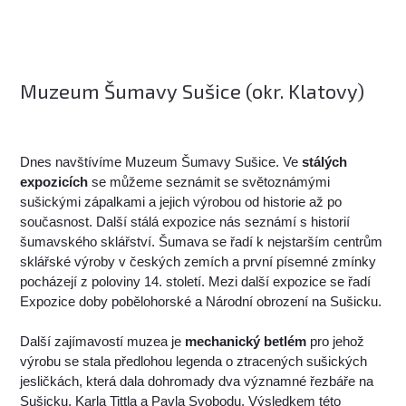
Muzeum Šumavy Sušice (okr. Klatovy)
Dnes navštívíme Muzeum Šumavy Sušice. Ve
stálých
expozicích
se můžeme seznámit se světoznámými
sušickými zápalkami a jejich výrobou od historie až po
současnost. Další stálá expozice nás seznámí s historií
šumavského sklářství. Šumava se řadí k nejstarším centrům
sklářské výroby v českých zemích a první písemné zmínky
pocházejí z poloviny 14. století. Mezi další expozice se řadí
Expozice doby pobělohorské a Národní obrození na Sušicku.
Další zajímavostí muzea je
mechanický betlém
pro jehož
výrobu se stala předlohou legenda o ztracených sušických
jesličkách, která dala dohromady dva významné řezbáře na
Sušicku, Karla Tittla a Pavla Svobodu. Výsledkem této