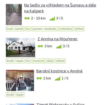
Na Sedlo za výhledem na Šumavu a dále
na Kašperk
2 - 10 km
3 / 5
hrad / zámek
les
pramen / studánka
rozhledna
výhled
Z Annína na Mouřenec
3 km
3 / 5
kostel / kaple
les
muzeum
skály
výhled
Barokní kostnice v Anníně
2 km
1 / 5
kostel / kaple
Zámek Mokrosuky u Sušice