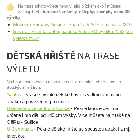
Na trase tohoto výletu nebo v jeho blízkém okolí můžete
zakoupit tyto
turistické známky, nálepky, stampky nebo 3D
výletky
:
Muzeum Šumavy Sušice - známka #2815, nálepka #2815
Sušice - známka #565, nálepka #565, 3D výletka #132, 3D
výletka #132
DĚTSKÁ HŘIŠTĚ
NA TRASE
VÝLETU
Na trase tohoto výletu nebo v jeho blízkém okolí víme o těchto
dětských hřištích
:
Santos
- Krásné písčité dětské hřiště s velkou spoustou
atrakcí a posezením pro rodiče
Dětské lanové centrum Sušice
- Pěkné lanové centrum
určené i pro děti od 140 cm výšky. Více můžete najít také na
OffPark Sušice
U Gymnázia
- Pěkné dětské hřiště se spoustou atrakcí a mj. i
lanovkou.