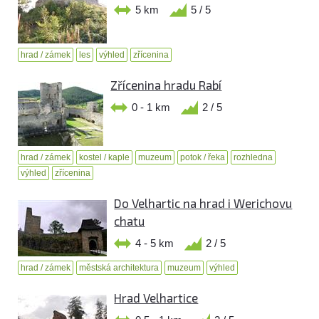
5 km
5 / 5
hrad / zámek
les
výhled
zřícenina
Zřícenina hradu Rabí
0 - 1 km
2 / 5
hrad / zámek
kostel / kaple
muzeum
potok / řeka
rozhledna
výhled
zřícenina
Do Velhartic na hrad i Werichovu
chatu
4 - 5 km
2 / 5
hrad / zámek
městská architektura
muzeum
výhled
Hrad Velhartice