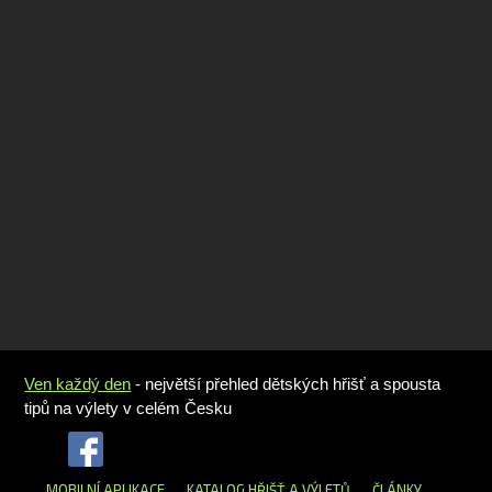
Ven každý den
- největší přehled dětských hřišť a spousta
tipů na výlety v celém Česku
MOBILNÍ APLIKACE
KATALOG HŘIŠŤ
A VÝLETŮ
ČLÁNKY