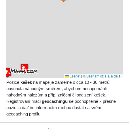
Leaflet
|
© Seznam.cz a.s. a další
Pozice
kešek
na mapě je záměrně o cca 10 - 30 metrů
posunuta náhodným směrem, abychom nenapomáhli
náhodným nálezům a příp. zničení či odcizení kešek.
Registrovaní hráči
geocachingu
se pochopitelně k přesné
pozici a dalším informacím mohou dostat na svém
geocaching profilu.