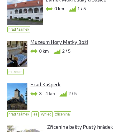
0 km
1 / 5
hrad / zámek
Muzeum Hory Matky Boží
0 km
2 / 5
muzeum
Hrad Kašperk
3 - 4 km
2 / 5
hrad / zámek
les
výhled
zřícenina
Zřícenina bašty Pustý hrádek