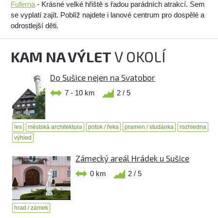
Fuferna
- Krásné velké hřiště s řadou parádních atrakcí. Sem
se vyplatí zajít. Poblíž najdete i lanové centrum pro dospělé a
odrostlejší děti.
KAM NA VÝLET
V OKOLÍ
Do Sušice nejen na Svatobor
7 - 10 km
2 / 5
les
městská architektura
potok / řeka
pramen / studánka
rozhledna
výhled
Zámecký areál Hrádek u Sušice
0 km
2 / 5
hrad / zámek