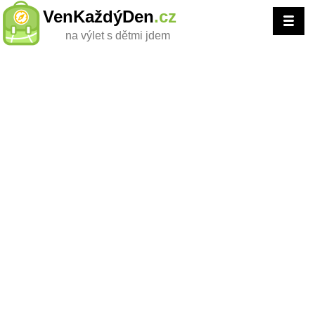
VenKaždýDen
.cz
na výlet s dětmi jdem