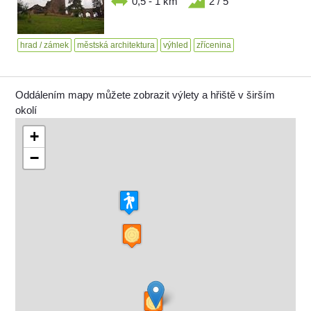
0,5 - 1 km
2 / 5
hrad / zámek
městská architektura
výhled
zřícenina
Oddálením mapy můžete zobrazit výlety a hřiště v širším
okolí
+
−