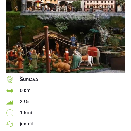
Šumava
0 km
2 / 5
1 hod.
jen cíl