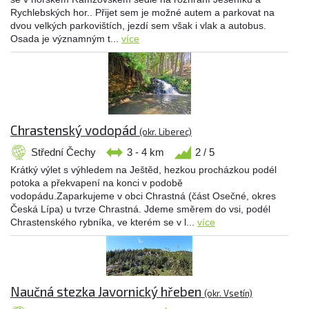
Rychlebských hor.. Přijet sem je možné autem a parkovat na
dvou velkých parkovištích, jezdí sem však i vlak a autobus.
Osada je významným t...
více
Chrastenský vodopád
(okr. Liberec)
Střední Čechy
3 - 4 km
2 / 5
Krátký výlet s výhledem na Ještěd, hezkou procházkou podél
potoka a překvapení na konci v podobě
vodopádu.Zaparkujeme v obci Chrastná (část Osečné, okres
Česká Lípa) u tvrze Chrastná. Jdeme směrem do vsi, podél
Chrastenského rybníka, ve kterém se v l...
více
Naučná stezka Javornický hřeben
(okr. Vsetín)