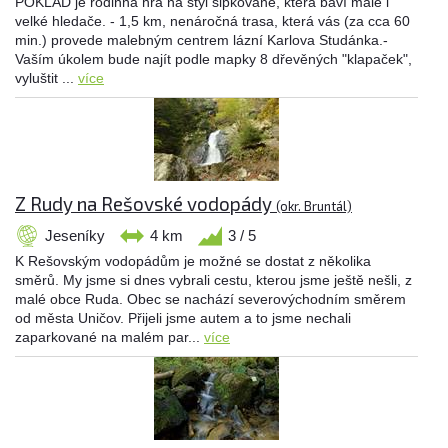
POKLAD je rodinná hra na styl šipkované, která baví malé i
velké hledače. - 1,5 km, nenáročná trasa, která vás (za cca 60
min.) provede malebným centrem lázní Karlova Studánka.-
Vaším úkolem bude najít podle mapky 8 dřevěných "klapaček",
vyluštit ...
více
Z Rudy na Rešovské vodopády
(okr. Bruntál)
Jeseníky
4 km
3 / 5
K Rešovským vodopádům je možné se dostat z několika
směrů. My jsme si dnes vybrali cestu, kterou jsme ještě nešli, z
malé obce Ruda. Obec se nachází severovýchodním směrem
od města Uničov. Přijeli jsme autem a to jsme nechali
zaparkované na malém par...
více