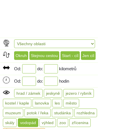
Okruh
Stejnou cestou
Start - cíl
Jen cíl
Od:
do:
kilometrů
Od:
do:
hodin
hrad / zámek
jeskyně
jezero / rybník
kostel / kaple
lanovka
les
město
muzeum
potok / řeka
studánka
rozhledna
skály
vodopád
výhled
zoo
zřícenina