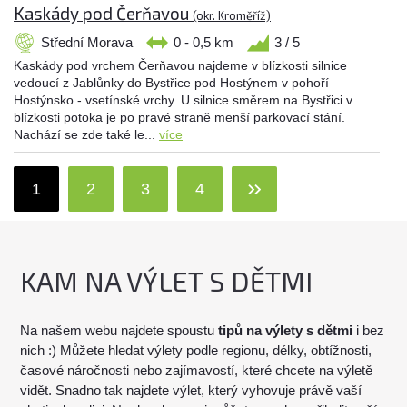
Kaskády pod Čerňavou
(okr. Kroměříž)
Střední Morava
0 - 0,5 km
3 / 5
Kaskády pod vrchem Čerňavou najdeme v blízkosti silnice
vedoucí z Jablůnky do Bystřice pod Hostýnem v pohoří
Hostýnsko - vsetínské vrchy. U silnice směrem na Bystřici v
blízkosti potoka je po pravé straně menší parkovací stání.
Nachází se zde také le...
více
1
2
3
4
KAM NA VÝLET S DĚTMI
Na našem webu najdete spoustu
tipů na výlety s dětmi
i bez
nich :) Můžete hledat výlety podle regionu, délky, obtížnosti,
časové náročnosti nebo zajímavostí, které chcete na výletě
vidět. Snadno tak najdete výlet, který vyhovuje právě vaší