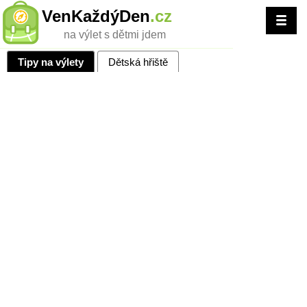
VenKaždýDen
.cz
na výlet s dětmi jdem
Tipy na výlety
Dětská hřiště