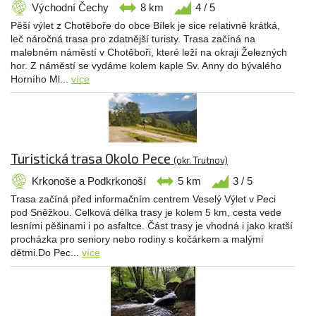
Východní Čechy
8 km
4 / 5
Pěší výlet z Chotěboře do obce Bílek je sice relativně krátká,
leč náročná trasa pro zdatnější turisty. Trasa začíná na
malebném náměstí v Chotěboři, které leží na okraji Železných
hor. Z náměstí se vydáme kolem kaple Sv. Anny do bývalého
Horního Ml...
více
Turistická trasa Okolo Pece
(okr. Trutnov)
Krkonoše a Podkrkonoší
5 km
3 / 5
Trasa začíná před informačním centrem Veselý Výlet v Peci
pod Sněžkou. Celková délka trasy je kolem 5 km, cesta vede
lesními pěšinami i po asfaltce. Část trasy je vhodná i jako kratší
procházka pro seniory nebo rodiny s kočárkem a malými
dětmi.Do Pec...
více