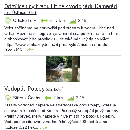
Od zříceniny hradu Litice k vodopádu Kamarád
(okr. Ústí nad Orlicí)
Orlické hory
6 - 7 km
3 / 5
Výlet začínáme na parkovišti pod státním hradem Litice nad
Orlicí. Můžeme si nejprve vyšlápnout cca půl kilometru na hrad
a absolvovat jeho prohlídku - viz také náš jiný tip na výlet
https://www.venkazdyden.cz/tip-na-vylet/zricenina-hradu-
litice-/106...
více
Vodopád Polepy
(okr. Kolín)
Střední Čechy
2 km
2 / 5
Krásný vodopád najdete ve středočeské obci Polepy, která je
situovaná kousíček od Kolína. Polepský vodopád je významný
krajinný prvek, který najdete v nivě místního potoka Polepky.
Vodopád je situován v nadmořské výšce 206 metrů a na
rozloze 0,22 hek...
více