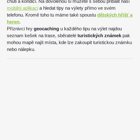
chuti a kondici. Na dovolenou si můžete s sebou přibalit naší
mobilní aplikaci
a hledat tipy na výlety přímo ve svém
telefonu. Kromě toho tu máme také spoustu
dětských hřišť a
heren
.
Příznivci hry
geocaching
u každého tipu na výlet najdou
seznam kešek na trase, sběratelé
turistických známek
pak
mohou mapě najít místa, kde lze zakoupit turistickou známku
nebo nálepku.