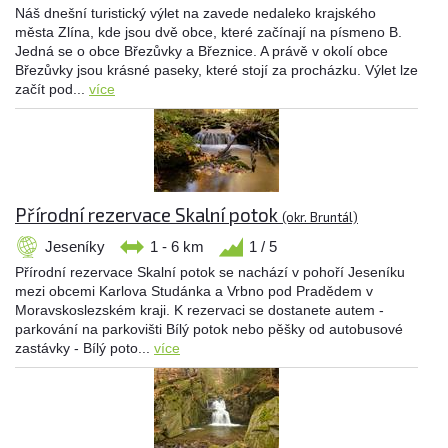
Náš dnešní turistický výlet na zavede nedaleko krajského
města Zlína, kde jsou dvě obce, které začínají na písmeno B.
Jedná se o obce Březůvky a Březnice. A právě v okolí obce
Březůvky jsou krásné paseky, které stojí za procházku. Výlet lze
začít pod...
více
Přírodní rezervace Skalní potok
(okr. Bruntál)
Jeseníky
1 - 6 km
1 / 5
Přírodní rezervace Skalní potok se nachází v pohoří Jeseníku
mezi obcemi Karlova Studánka a Vrbno pod Pradědem v
Moravskoslezském kraji. K rezervaci se dostanete autem -
parkování na parkovišti Bílý potok nebo pěšky od autobusové
zastávky - Bílý poto...
více