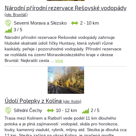
Národní přírodní rezervace Rešovské vodopády
(okr. Bruntál)
Severní Morava a Slezsko
2 - 10 km
3 / 5
Národní přírodní rezervace Rešovské vodopády zahrnuje
hluboké skalnaté údolí říčky Huntavy, která vytváří různé
kaskády, peřeje i pozoruhodné vodopády. Přírodní rezervace
se rozkládá na území Moravskoslezského kraje v okrese
Bruntál. Nejkratší cesta ...
více
Údolí Polepky z Kolína
(okr. Kolín)
Střední Čechy
10 - 12 km
2 / 5
Trasa mezi Kolínem a Ratboří vede podél 11 km dlouhého
potoka a je plná zajímavostí: vodopád, skála pro horolezce,
louky, kamenný viadukt, rybník, mlýny atd. Stezka je dlouhá cca
12 km. Stezka začíná na okraji Kolína, je značená modře.