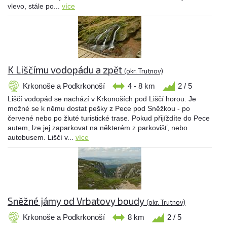
vlevo, stále po...
více
K Liščímu vodopádu a zpět
(okr. Trutnov)
Krkonoše a Podkrkonoší
4 - 8 km
2 / 5
Liščí vodopád se nachází v Krkonoších pod Liščí horou. Je
možné se k němu dostat pešky z Pece pod Sněžkou - po
červené nebo po žluté turistické trase. Pokud přijíždíte do Pece
autem, lze jej zaparkovat na některém z parkovišť, nebo
autobusem. Liščí v...
více
Sněžné jámy od Vrbatovy boudy
(okr. Trutnov)
Krkonoše a Podkrkonoší
8 km
2 / 5