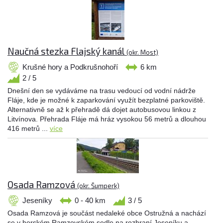
Naučná stezka Flajský kanál
(okr. Most)
Krušné hory a Podkrušnohoří
6 km
2 / 5
Dnešní den se vydáváme na trasu vedoucí od vodní nádrže
Fláje, kde je možné k zaparkování využít bezplatné parkoviště.
Alternativně se až k přehradě dá dojet autobusovou linkou z
Litvínova. Přehrada Fláje má hráz vysokou 56 metrů a dlouhou
416 metrů ...
více
Osada Ramzová
(okr. Šumperk)
Jeseníky
0 - 40 km
3 / 5
Osada Ramzová je součást nedaleké obce Ostružná a nachází
se v horském Ramzovském sedle na rozhraní Jeseníku a