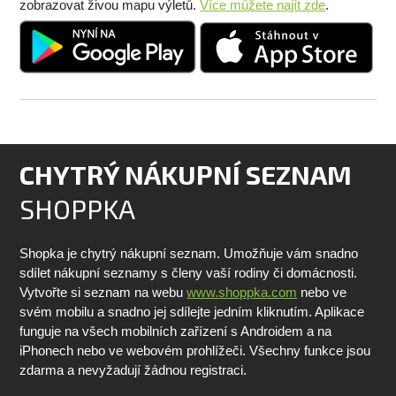
zobrazovat živou mapu výletů.
Více můžete najít zde
.
CHYTRÝ NÁKUPNÍ SEZNAM
SHOPPKA
Shopka je chytrý nákupní seznam. Umožňuje vám snadno
sdílet nákupní seznamy s členy vaší rodiny či domácnosti.
Vytvořte si seznam na webu
www.shoppka.com
nebo ve
svém mobilu a snadno jej sdílejte jedním kliknutím. Aplikace
funguje na všech mobilních zařízení s Androidem a na
iPhonech nebo ve webovém prohlížeči. Všechny funkce jsou
zdarma a nevyžadují žádnou registraci.