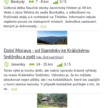
Beskydy
7 - 8 km
3 / 5
Celková délka Naučné stezky Javornický hřeben je 49 km.
Vede z obce Střelná do sedla Bumbálka, s odbočkami na
Pulčínské skály a k rozhledně na Třeštíku. Informační tabule
najdeme pouze na nástupních místech. Jednotlivá zastavení,
kterých je dohromady...
více
Dolní Morava - od Slaměnky ke Králickému
Sněžníku a zpět
(okr. Ústí nad Orlicí)
Jeseníky
14 - 15 km
3 / 5
Tento výlet je trochu delší, ale nabízí opravdu krásné výhledy
na masiv Králického Sněžníku. Výhodou je, že ho můžete
absolvovat nejen pěšky, ale i na koloběžkách, které lze zapůjčit
u horní stanice lanovky. V případě koloběžek počítejte s tím, že
se...
více