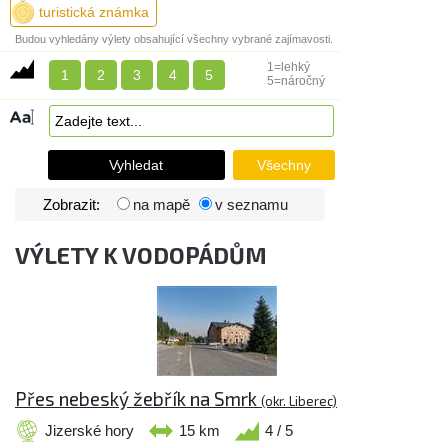
turistická známka
Budou vyhledány výlety obsahující všechny vybrané zajímavosti.
1=lehký
1
2
3
4
5
5=náročný
Zobrazit:
na mapě
v seznamu
VÝLETY K VODOPÁDŮM
Přes nebeský žebřík na Smrk
(okr. Liberec)
Jizerské hory
15 km
4 / 5