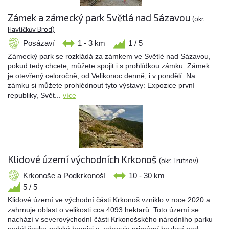
Zámek a zámecký park Světlá nad Sázavou
(okr.
Havlíčkův Brod)
Posázaví
1 - 3 km
1 / 5
Zámecký park se rozkládá za zámkem ve Světlé nad Sázavou,
pokud tedy chcete, můžete spojit i s prohlídkou zámku. Zámek
je otevřený celoročně, od Velikonoc denně, i v pondělí. Na
zámku si můžete prohlédnout tyto výstavy: Expozice první
republiky, Svět...
více
Klidové území východních Krkonoš
(okr. Trutnov)
Krkonoše a Podkrkonoší
10 - 30 km
5 / 5
Klidové území ve východní části Krkonoš vzniklo v roce 2020 a
zahrnuje oblast o velikosti cca 4093 hektarů. Toto území se
nachází v severovýchodní části Krkonošského národního parku