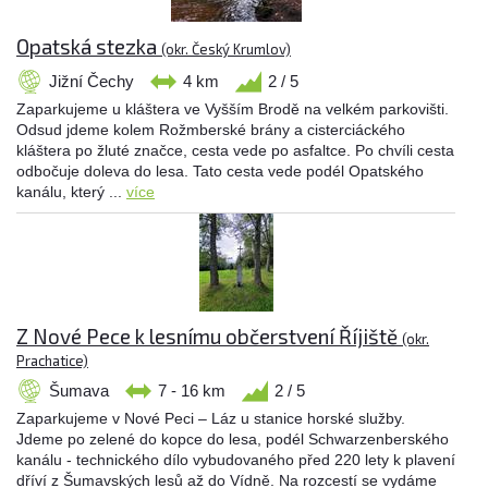
Opatská stezka
(okr. Český Krumlov)
Jižní Čechy
4 km
2 / 5
Zaparkujeme u kláštera ve Vyšším Brodě na velkém parkovišti.
Odsud jdeme kolem Rožmberské brány a cisterciáckého
kláštera po žluté značce, cesta vede po asfaltce. Po chvíli cesta
odbočuje doleva do lesa. Tato cesta vede podél Opatského
kanálu, který ...
více
Z Nové Pece k lesnímu občerstvení Říjiště
(okr.
Prachatice)
Šumava
7 - 16 km
2 / 5
Zaparkujeme v Nové Peci – Láz u stanice horské služby.
Jdeme po zelené do kopce do lesa, podél Schwarzenberského
kanálu - technického dílo vybudovaného před 220 lety k plavení
dříví z Šumavských lesů až do Vídně. Na rozcestí se vydáme