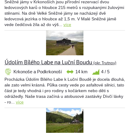
Sněžné jámy v Krkonoších jsou přírodní rezervací dvou
ledovcových karů o hloubce 215 metrů s rozpukanými žulovými
stěnami. Na dně Velké Sněžné jámy se nacházejí dvě
ledovcová jezírka o hloubce až 1,5 m. V Malé Sněžné jámě
vede čedičová žíla až do výš...
více
Údolím Bílého Labe na Luční Boudu
(okr. Trutnov)
Krkonoše a Podkrkonoší
14 km
4 / 5
Procházka Údolím Bílého Labe k Luční Boudě je docela dlouhá,
ale zato velmi krásná. Půlka cesty vede po asfaltové silnici, tato
část je tedy vhodná i pro rodiny s kočárkem nebo děti s
odrážedly. Naše trasa začíná u atobusové zastávky Dívčí lávky
- ro...
více