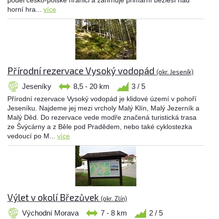
podél česko-polské hranici a zahrnuje primární bezlesí nad
horní hra...
více
Přírodní rezervace Vysoký vodopád
(okr. Jeseník)
Jeseníky
8,5 - 20 km
3 / 5
Přírodní rezervace Vysoký vodopád je klidové území v pohoří
Jeseníku. Najdeme jej mezi vrcholy Malý Klín, Malý Jezerník a
Malý Děd. Do rezervace vede modře značená turistická trasa
ze Švýcárny a z Běle pod Pradědem, nebo také cyklostezka
vedoucí po M...
více
Výlet v okolí Březůvek
(okr. Zlín)
Východní Morava
7 - 8 km
2 / 5