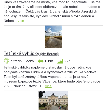
Dnes vás zavedeme na místa, kde moc lidí nepotkáte. Tušíme,
že je to tím, že v cíli není občerstvení, ale nebojte, nebudete o
něj ochuzení. Čeká vás krásná panenská příroda Jizerských
hor, lesy, rašeliniště, výhledy, vrchol Smrku s rozhlednou a
Nebes...
více
Tetínské vyhlídky
(okr. Beroun)
Střední Čechy
8 km
2 / 5
Tetínské vyhlídky najdeme u staroslavné obce Tetín, kde
pobývala kněžna Ludmila a vychovávala zde vnuka Václava II.
Tetín byl také známý těžbou vápence - dnes je tu nové
muzeum Expozice těžby Vápence, které bude otevřeno v roce
2025. Naučnou stezku T...
více