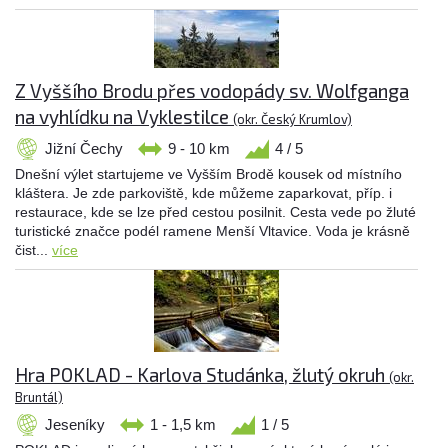
Z Vyššího Brodu přes vodopády sv. Wolfganga
na vyhlídku na Vyklestilce
(okr. Český Krumlov)
Jižní Čechy
9 - 10 km
4 / 5
Dnešní výlet startujeme ve Vyšším Brodě kousek od místního
kláštera. Je zde parkoviště, kde můžeme zaparkovat, příp. i
restaurace, kde se lze před cestou posilnit. Cesta vede po žluté
turistické značce podél ramene Menší Vltavice. Voda je krásně
čist...
více
Hra POKLAD - Karlova Studánka, žlutý okruh
(okr.
Bruntál)
Jeseníky
1 - 1,5 km
1 / 5