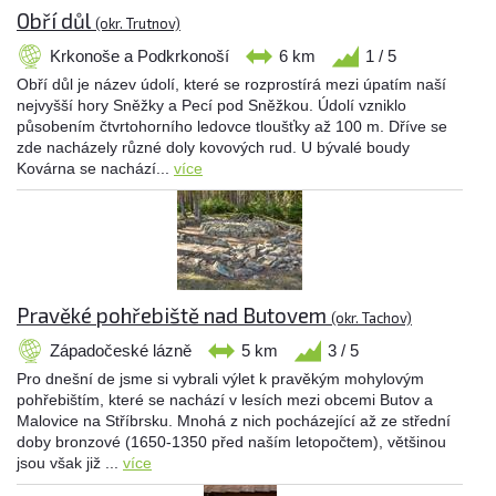
Obří důl
(okr. Trutnov)
Krkonoše a Podkrkonoší
6 km
1 / 5
Obří důl je název údolí, které se rozprostírá mezi úpatím naší
nejvyšší hory Sněžky a Pecí pod Sněžkou. Údolí vzniklo
působením čtvrtohorního ledovce tloušťky až 100 m. Dříve se
zde nacházely různé doly kovových rud. U bývalé boudy
Kovárna se nachází...
více
Pravěké pohřebiště nad Butovem
(okr. Tachov)
Západočeské lázně
5 km
3 / 5
Pro dnešní de jsme si vybrali výlet k pravěkým mohylovým
pohřebištím, které se nachází v lesích mezi obcemi Butov a
Malovice na Stříbrsku. Mnohá z nich pocházející až ze střední
doby bronzové (1650-1350 před naším letopočtem), většinou
jsou však již ...
více