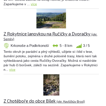
Zaparkujeme v ...
více
Z Rokytnice lanovkou na Ručičky a Dvoračky
(okr.
Semily)
Krkonoše a Podkrkonoší
5 - 8 km
3 / 5
Tento okruh je parádní a plný výhledů, užijete si i klid v lese,
šumění potoku, zejména v druhé polovině trasy, která není tak
vyhledávaná jako cesta Ručičky-Dvoračky. Možná si nasbíráte
pár hub či borůvek, záleží na sezóně. Zaparkujeme v Rokytnici
n...
více
Z Chotěboře do obce Bílek
(okr. Havlíčkův Brod)