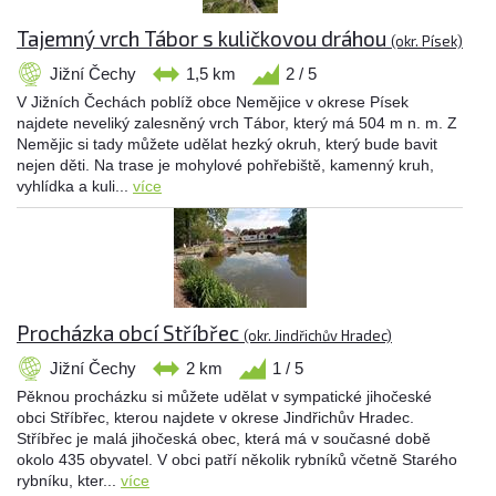
Tajemný vrch Tábor s kuličkovou dráhou
(okr. Písek)
Jižní Čechy
1,5 km
2 / 5
V Jižních Čechách poblíž obce Nemějice v okrese Písek
najdete neveliký zalesněný vrch Tábor, který má 504 m n. m. Z
Nemějic si tady můžete udělat hezký okruh, který bude bavit
nejen děti. Na trase je mohylové pohřebiště, kamenný kruh,
vyhlídka a kuli...
více
Procházka obcí Stříbřec
(okr. Jindřichův Hradec)
Jižní Čechy
2 km
1 / 5
Pěknou procházku si můžete udělat v sympatické jihočeské
obci Stříbřec, kterou najdete v okrese Jindřichův Hradec.
Stříbřec je malá jihočeská obec, která má v současné době
okolo 435 obyvatel. V obci patří několik rybníků včetně Starého
rybníku, kter...
více