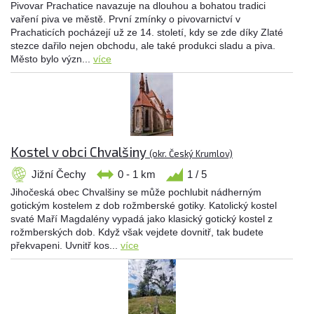
Pivovar Prachatice navazuje na dlouhou a bohatou tradici
vaření piva ve městě. První zmínky o pivovarnictví v
Prachaticích pocházejí už ze 14. století, kdy se zde díky Zlaté
stezce dařilo nejen obchodu, ale také produkci sladu a piva.
Město bylo význ...
více
Kostel v obci Chvalšiny
(okr. Český Krumlov)
Jižní Čechy
0 - 1 km
1 / 5
Jihočeská obec Chvalšiny se může pochlubit nádherným
gotickým kostelem z dob rožmberské gotiky. Katolický kostel
svaté Maří Magdalény vypadá jako klasický gotický kostel z
rožmberských dob. Když však vejdete dovnitř, tak budete
překvapeni. Uvnitř kos...
více