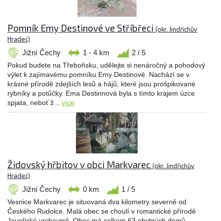
Pomník Emy Destinové ve Stříbřeci
(okr. Jindřichův
Hradec)
Jižní Čechy
1 - 4 km
2 / 5
Pokud budete na Třeboňsku, udělejte si nenáročný a pohodový
výlet k zajímavému pomníku Emy Destinové. Nachází se v
krásné přírodě zdejších lesů a hájů, které jsou prošpikované
rybníky a potůčky. Ema Destinnová byla s tímto krajem úzce
spjata, neboť ž...
více
Židovský hřbitov v obci Markvarec
(okr. Jindřichův
Hradec)
Jižní Čechy
0 km
1 / 5
Vesnice Markvarec je situovaná dva kilometry severně od
Českého Rudolce. Malá obec se choulí v romantické přírodě
Javořické vrchovině. Obec má celkem 63 obytných domů