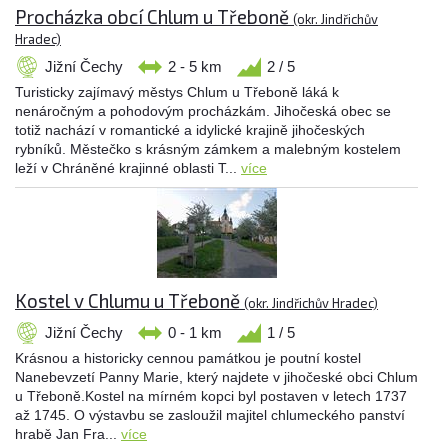
Procházka obcí Chlum u Třeboně
(okr. Jindřichův
Hradec)
Jižní Čechy
2 - 5 km
2 / 5
Turisticky zajímavý městys Chlum u Třeboně láká k
nenáročným a pohodovým procházkám. Jihočeská obec se
totiž nachází v romantické a idylické krajině jihočeských
rybníků. Městečko s krásným zámkem a malebným kostelem
leží v Chráněné krajinné oblasti T...
více
Kostel v Chlumu u Třeboně
(okr. Jindřichův Hradec)
Jižní Čechy
0 - 1 km
1 / 5
Krásnou a historicky cennou památkou je poutní kostel
Nanebevzetí Panny Marie, který najdete v jihočeské obci Chlum
u Třeboně.Kostel na mírném kopci byl postaven v letech 1737
až 1745. O výstavbu se zasloužil majitel chlumeckého panství
hrabě Jan Fra...
více