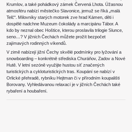
Krumlov, a také pohádkový zámek Červená Lhota. Úžasnou
atmosféru nabízí městečko Slavonice, jemuž se říká „malá
Telč“. Milovníky starých motorek zve hrad Kámen, děti i
dospělé nadchne Muzeum čokolády a marcipánu Tábor. A
kdo by neznal obec Hoštice, kterou proslavila trilogie Slunce,
seno…? V jižních Čechách můžete prožít bezpočet
zajímavých rodinných víkendů.
V zimě nabízejí jižní Čechy skvělé podmínky pro lyžování a
snowboarding – konkrétně střediska Churáňov, Zadov a Nové
Hutě. V letní sezóně využijte hustou síť značených
turistických a cykloturistických tras. Koupání se nabízí v
Orlické přehradě, rybníku Hejtman či v přírodním koupališti
Borovany. Vyhledávanou relaxací je v jižních Čechách také
rybaření a houbaření.