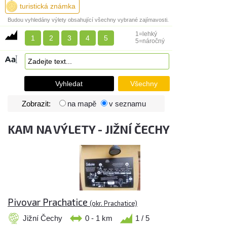
turistická známka
Budou vyhledány výlety obsahující všechny vybrané zajímavosti.
1=lehký
1
2
3
4
5
5=náročný
Zobrazit:
na mapě
v seznamu
KAM NA VÝLETY - JIŽNÍ ČECHY
Pivovar Prachatice
(okr. Prachatice)
Jižní Čechy
0 - 1 km
1 / 5