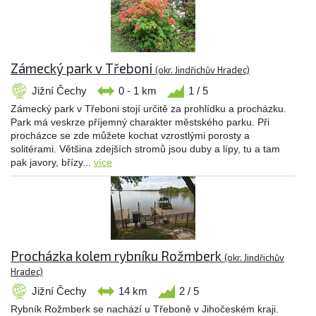
Zámecký park v Třeboni
(okr. Jindřichův Hradec)
Jižní Čechy
0 - 1 km
1 / 5
Zámecký park v Třeboni stojí určitě za prohlídku a procházku.
Park má veskrze příjemný charakter městského parku. Při
procházce se zde můžete kochat vzrostlými porosty a
solitérami. Většina zdejších stromů jsou duby a lípy, tu a tam
pak javory, břízy...
více
Procházka kolem rybníku Rožmberk
(okr. Jindřichův
Hradec)
Jižní Čechy
14 km
2 / 5
Rybník Rožmberk se nachází u Třeboně v Jihočeském kraji.