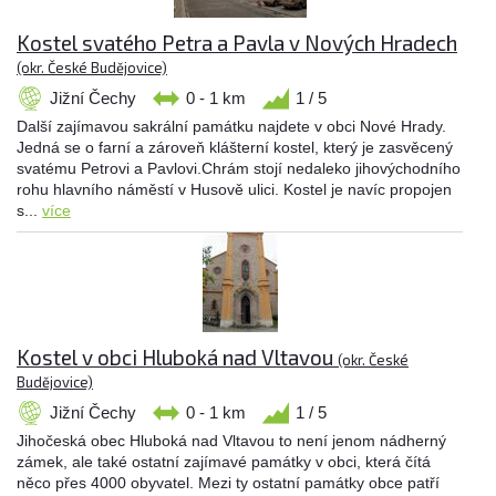
Kostel svatého Petra a Pavla v Nových Hradech
(okr. České Budějovice)
Jižní Čechy
0 - 1 km
1 / 5
Další zajímavou sakrální památku najdete v obci Nové Hrady.
Jedná se o farní a zároveň klášterní kostel, který je zasvěcený
svatému Petrovi a Pavlovi.Chrám stojí nedaleko jihovýchodního
rohu hlavního náměstí v Husově ulici. Kostel je navíc propojen
s...
více
Kostel v obci Hluboká nad Vltavou
(okr. České
Budějovice)
Jižní Čechy
0 - 1 km
1 / 5
Jihočeská obec Hluboká nad Vltavou to není jenom nádherný
zámek, ale také ostatní zajímavé památky v obci, která čítá
něco přes 4000 obyvatel. Mezi ty ostatní památky obce patří