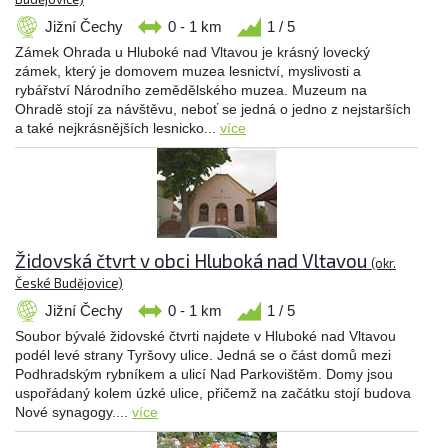
Jižní Čechy
0 - 1 km
1 / 5
Zámek Ohrada u Hluboké nad Vltavou je krásný lovecký
zámek, který je domovem muzea lesnictví, myslivosti a
rybářství Národního zemědělského muzea. Muzeum na
Ohradě stojí za návštěvu, neboť se jedná o jedno z nejstarších
a také nejkrásnějších lesnicko...
více
Židovská čtvrt v obci Hluboká nad Vltavou
(okr.
České Budějovice)
Jižní Čechy
0 - 1 km
1 / 5
Soubor bývalé židovské čtvrti najdete v Hluboké nad Vltavou
podél levé strany Tyršovy ulice. Jedná se o část domů mezi
Podhradským rybníkem a ulicí Nad Parkovištěm. Domy jsou
uspořádaný kolem úzké ulice, přičemž na začátku stojí budova
Nové synagogy....
více