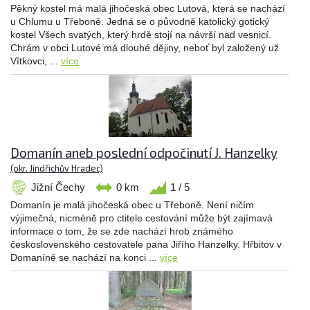
Pěkný kostel má malá jihočeská obec Lutová, která se nachází
u Chlumu u Třeboně. Jedná se o původně katolický gotický
kostel Všech svatých, který hrdě stojí na návrší nad vesnicí.
Chrám v obci Lutové má dlouhé dějiny, neboť byl založený už
Vítkovci, ...
více
Domanín aneb poslední odpočinutí J. Hanzelky
(okr. Jindřichův Hradec)
Jižní Čechy
0 km
1 / 5
Domanín je malá jihočeská obec u Třeboně. Není ničím
výjimečná, nicméně pro ctitele cestování může být zajímavá
informace o tom, že se zde nachází hrob známého
československého cestovatele pana Jiřího Hanzelky. Hřbitov v
Domaníně se nachází na konci ...
více