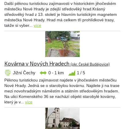
Další pěknou turistickou zajímavosti v historickém jihočeském
městečku Nové Hrady je zdejší středověký hrad.Krásný
středověký hrad z 13. století je hlavním turistickým magnetem
městečka Nové Hrady. Hrad má celkem tři prohlídkové trasy,
takže si vyber...
více
Kovárna v Nových Hradech
(okr. České Budějovice)
Jižní Čechy
0 - 1 km
1 / 5
Pěknou turistickou zajímavost najdete v jihočeském městečku
Nové Hrady. Jedná se o starobylou kovárnu. Najdete ji na trase
mezi novohradským náměstím a státním středověkým hradem.
Na ulici Komenského 36 se nachází objekt starobylé kovárny,
který je v...
více