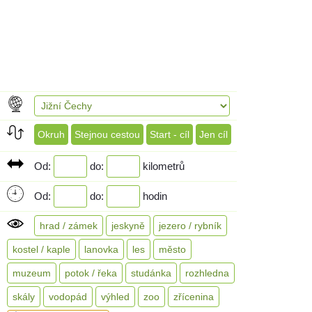
Okruh
Stejnou cestou
Start - cíl
Jen cíl
Od:
do:
kilometrů
Od:
do:
hodin
hrad / zámek
jeskyně
jezero / rybník
kostel / kaple
lanovka
les
město
muzeum
potok / řeka
studánka
rozhledna
skály
vodopád
výhled
zoo
zřícenina