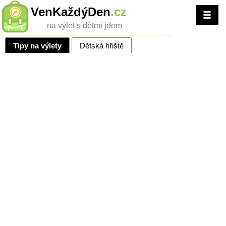
VenKaždýDen
.cz
na výlet s dětmi jdem
Tipy na výlety
Dětská hřiště