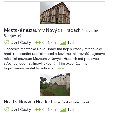
Městské muzeum v Nových Hradech
(okr. České
Budějovice)
Jižní Čechy
0 - 1 km
1 / 5
Jihočeské městečko Nové Hrady má nejen krásný středověký
hrad, renesanční radnici, kostel a kovárnu, ale rovněž zajímavé
městské muzeum.Muzeum v Nových Hradech má pod svou
střechou jeden zajímavý exponát. Tím exponátem je
trojrozměrný model Novohrads...
více
Hrad v Nových Hradech
(okr. České Budějovice)
Jižní Čechy
0 - 1 km
1 / 5