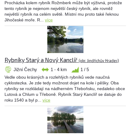
Procházka kolem rybník Rožmberk může být výživná, protože
tento rybník je nejenom největší český rybník, ale rovněž
největší rybník na celém světě. Místní mu proto také řeknou
Jihočeské moře. R...
více
Rybníky Starý a Nový Kanclíř
(okr. Jindřichův Hradec)
Jižní Čechy
1 - 4 km
1 / 5
Vedle obou krásných a rozlehlých rybníků vede naučná
cyklostezka. Je zde tedy možnost dojet na kole i pěšky. Oba
rybníky se rozkládají na nádherném Třeboňsku, nedaleko obce
Lutová a Chlum u Třeboně. Rybník Starý Kanclíř se datuje do
roku 1540 a byl p...
více