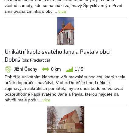
včetně samoty, kde se nachází zajímavý Špryclův mlýn. První
zmiňovaná zmínka o obci...
více
Unikátní kaple svatého Jana a Pavla v obci
Dobrš
(okr. Prachatice)
Jižní Čechy
0 km
1 / 5
Dobrš je unikátním klenotem v šumavském podlesí, který zcela
určitě doporučuji navštívit. V obci Dobrš je hned několik
zajímavých sakrálních památek, my se dnes budeme věnovat
pozoruhodné kapli svatého Jana a Pavla, kterou najdete na
návrší malé pošu...
více