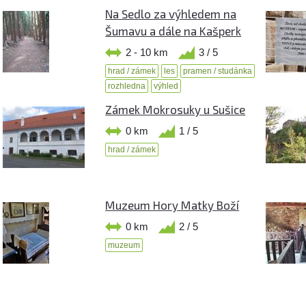
Na Sedlo za výhledem na
Šumavu a dále na Kašperk
2 - 10 km
3 / 5
hrad / zámek
les
pramen / studánka
rozhledna
výhled
Zámek Mokrosuky u Sušice
0 km
1 / 5
hrad / zámek
Muzeum Hory Matky Boží
0 km
2 / 5
muzeum