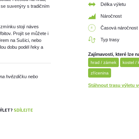
Délka výletu
y se suvenýry s tradičním
Náročnost
a zmínku stojí náves
Časová náročnost
itov. Projít se můžete i
Typ trasy
ěrem na Sušici, nebo
lou dobu podél řeky a
Zajímavosti, které lze n
hrad / zámek
kostel /
zřícenina
m na hvězdičku nebo
Stáhnout trasu výletu 
VÝLET?
SDÍLEJTE