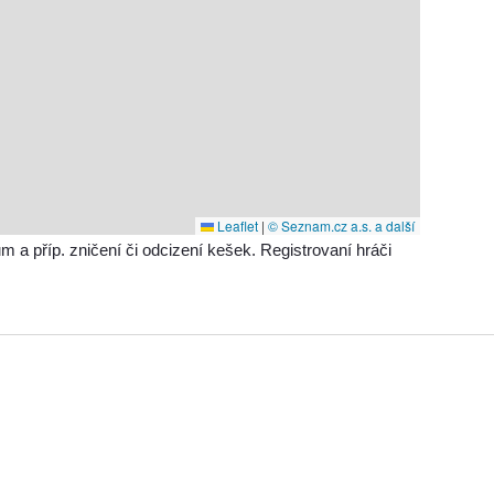
Leaflet
|
© Seznam.cz a.s. a další
příp. zničení či odcizení kešek. Registrovaní hráči