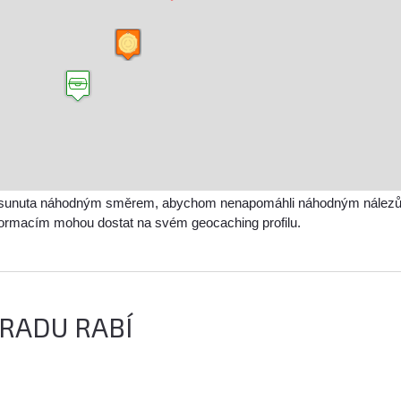
sunuta náhodným směrem, abychom nenapomáhli náhodným nálezům a 
nformacím mohou dostat na svém geocaching profilu.
HRADU RABÍ