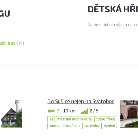
DĚTSKÁ HŘ
GU
Na trase tohoto výletu nebo
lá; tradiční)
Do Sušice nejen na Svatobor
7 - 10 km
2 / 5
les
městská architektura
potok / řeka
pramen / studánka
rozhledna
výhled