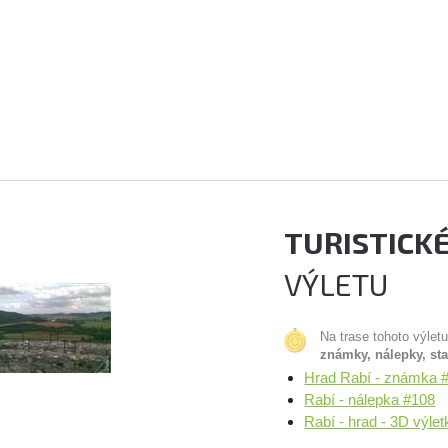
TURISTICK
VÝLETU
Na trase tohoto výlet
známky, nálepky, st
Hrad Rabí - známka 
Rabí - nálepka #108
Rabí - hrad - 3D výle