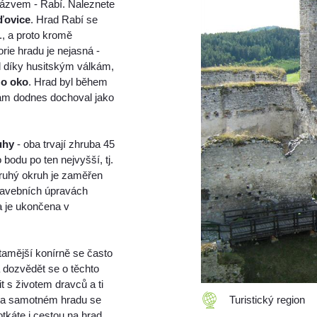
názvem - Rabí. Naleznete
ďovice
. Hrad Rabí se
, a proto kromě
torie hradu je nejasná -
al díky husitským válkám,
 o oko
. Hrad byl během
nám dodnes dochoval jako
uhy
- oba trvají zhruba 45
 bodu po ten nejvyšší, tj.
Druhý okruh je zaměřen
stavebních úpravách
a je ukončena v
 tamější konírně se často
 dozvědět se o těchto
 s životem dravců a ti
. Na samotném hradu se
Turistický region
otkáte i cestou na hrad,