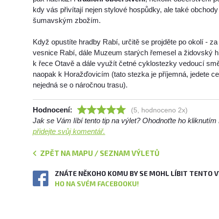
kdy vás přivítají nejen stylové hospůdky, ale také obchod
šumavským zbožím.
Když opustíte hradby Rabí, určitě se projděte po okolí - z
vesnice Rabí, dále Muzeum starých řemesel a židovský hřb
k řece Otavě a dále využít četné cyklostezky vedoucí sm
naopak k Horažďovicím (tato stezka je příjemná, jedete ce
nejedná se o náročnou trasu).
Hodnocení:
(5, hodnoceno 2x)
Jak se Vám líbí tento tip na výlet? Ohodnoťte ho kliknutí
přidejte svůj komentář.
ZPĚT NA MAPU / SEZNAM VÝLETŮ
ZNÁTE NĚKOHO KOMU BY SE MOHL LÍBIT TENTO 
HO NA SVÉM FACEBOOKU!