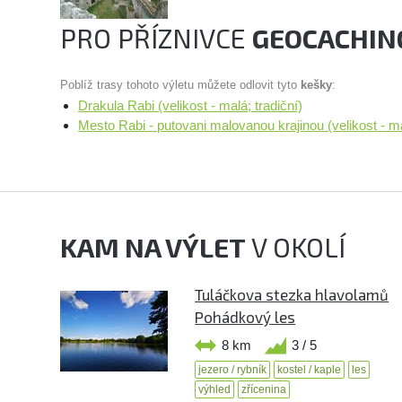
PRO PŘÍZNIVCE
GEOCACHIN
Poblíž trasy tohoto výletu můžete odlovit tyto
kešky
:
Drakula Rabi (velikost - malá; tradiční)
Mesto Rabi - putovani malovanou krajinou (velikost - ma
KAM NA VÝLET
V OKOLÍ
Tuláčkova stezka hlavolamů
Pohádkový les
8 km
3 / 5
jezero / rybník
kostel / kaple
les
výhled
zřícenina