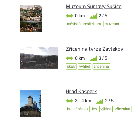
Muzeum Šumavy Sušice
0 km
2 / 5
městská architektura
muzeum
Zřícenina tvrze Zavlekov
0 km
3 / 5
skály
výhled
zřícenina
Hrad Kašperk
3 - 4 km
2 / 5
hrad / zámek
les
výhled
zřícenina