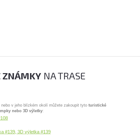
É ZNÁMKY
NA TRASE
u nebo v jeho blízkém okolí můžete zakoupit tyto
turistické
ampky nebo 3D výletky
:
#108
tka #139, 3D výletka #139