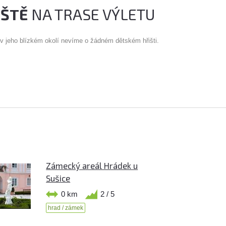
IŠTĚ
NA TRASE VÝLETU
 v jeho blízkém okolí nevíme o žádném dětském hřišti.
Zámecký areál Hrádek u
Sušice
0 km
2 / 5
hrad / zámek