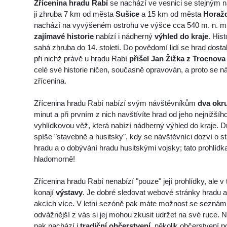
Zřícenina hradu Rabí
se nachází ve vesnici se stejným 
ji zhruba 7 km od města
Sušice
a 15 km od města
Horaž
nachází na vyvýšeném ostrohu ve výšce cca 540 m. n. m.
zajímavé historie
nabízí i nádherný
výhled do kraje
. His
sahá zhruba do 14. století. Do povědomí lidí se hrad dost
při nichž právě u hradu Rabí
přišel Jan Žižka z Trocnova
celé své historie ničen, současně opravován, a proto se 
zřícenina.
Zřícenina hradu Rabí nabízí svým návštěvníkům
dva okr
minut a při prvním z nich navštívíte hrad od jeho nejnižšího
vyhlídkovou věž, která nabízí nádherný výhled do kraje. 
spíše "stavebně a husitsky", kdy se návštěvníci dozví o 
hradu a o dobývání hradu husitskými vojsky; tato prohlídk
hladomorně!
Zřícenina hradu Rabí nenabízí "pouze" její prohlídky, ale v
konají
výstavy
. Je dobré sledovat webové stránky hradu a
akcích více. V letní sezóně pak máte možnost se seznámit
odvážnější z vás si jej mohou zkusit udržet na své ruce
pak nachází i
tradiční občerstvení
, několik občerstvení p