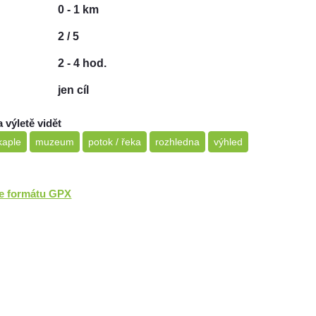
0 - 1 km
2 / 5
2 - 4 hod.
jen cíl
a výletě vidět
 kaple
muzeum
potok / řeka
rozhledna
výhled
ve formátu GPX