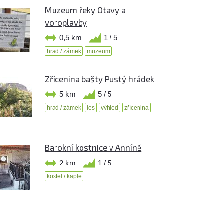
Muzeum řeky Otavy a
voroplavby
0,5 km
1 / 5
hrad / zámek
muzeum
Zřícenina bašty Pustý hrádek
5 km
5 / 5
hrad / zámek
les
výhled
zřícenina
Barokní kostnice v Anníně
2 km
1 / 5
kostel / kaple