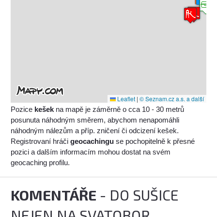
Leaflet
|
© Seznam.cz a.s. a další
Pozice
kešek
na mapě je záměrně o cca 10 - 30 metrů
posunuta náhodným směrem, abychom nenapomáhli
náhodným nálezům a příp. zničení či odcizení kešek.
Registrovaní hráči
geocachingu
se pochopitelně k přesné
pozici a dalším informacím mohou dostat na svém
geocaching profilu.
KOMENTÁŘE
- DO SUŠICE
NEJEN NA SVATOBOR