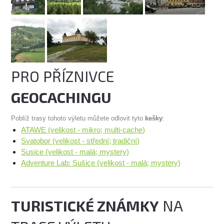
PRO PŘÍZNIVCE
GEOCACHINGU
Poblíž trasy tohoto výletu můžete odlovit tyto
kešky
:
ATAWE (velikost - mikro; multi-cache)
Svatobor (velikost - střední; tradiční)
Susice (velikost - malá; mystery)
Adventure Lab: Sušice (velikost - malá; mystery)
TURISTICKÉ ZNÁMKY
NA