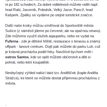
ni po 182 schodech. Za dobré viditelnosti můžete vidět např.
hrad Rabí, Javorník, Poledník, Velký Javor, Pancíř, hrad
Kašperk. Zpátky se vydáme po stejné turistické značce.
Další naše kroky můžou směřovat do Sportoviště města
Sušice (z náměstí jdeme po červené, ale na opačnou stranu).
Zde můžeme využít služeb aqauparku, nebo se vydat na
Fuferna
- zde je dětské hřiště, restaurace s terasou a známý
offpark - lanové centrum. Dojít pak můžete do parku Luh, což
je krásná procházka podél řeky. Navštívit bychom měli i
ostrov Santos
, kde se opět můžete občerstvit a děti si
pohrát, nebo letní koupaliště.
Neobyčejný výhled nabízí také tzv. Andělíček (kaple Anděla
Strážce), ke které se můžete dostat příjemnou procházkou z
města.
.