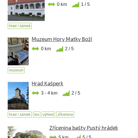
0 km
1 / 5
hrad / zámek
Muzeum Hory Matky Boží
0 km
2 / 5
muzeum
Hrad Kašperk
3 - 4 km
2 / 5
hrad / zámek
les
výhled
zřícenina
Zřícenina bašty Pustý hrádek
5 km
5 / 5