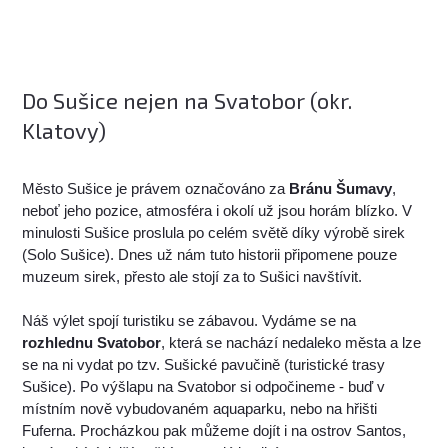
Do Sušice nejen na Svatobor (okr.
Klatovy)
Město Sušice je právem označováno za
Bránu Šumavy
,
neboť jeho pozice, atmosféra i okolí už jsou horám blízko. V
minulosti Sušice proslula po celém světě díky výrobě sirek
(Solo Sušice). Dnes už nám tuto historii připomene pouze
muzeum sirek, přesto ale stojí za to Sušici navštívit.
Náš výlet spojí turistiku se zábavou. Vydáme se na
rozhlednu Svatobor
, která se nachází nedaleko města a lze
se na ni vydat po tzv. Sušické pavučině (turistické trasy
Sušice). Po výšlapu na Svatobor si odpočineme - buď v
místním nově vybudovaném aquaparku, nebo na hřišti
Fuferna. Procházkou pak můžeme dojít i na ostrov Santos,