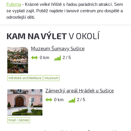
Fuferna
- Krásné velké hřiště s řadou parádních atrakcí. Sem
se vyplatí zajít. Poblíž najdete i lanové centrum pro dospělé a
odrostlejší děti.
KAM NA VÝLET
V OKOLÍ
Muzeum Šumavy Sušice
0 km
2 / 5
městská architektura
muzeum
Zámecký areál Hrádek u Sušice
0 km
2 / 5
hrad / zámek