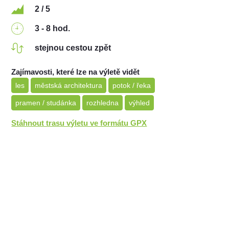
2 / 5
3 - 8 hod.
stejnou cestou zpět
Zajímavosti, které lze na výletě vidět
les
městská architektura
potok / řeka
pramen / studánka
rozhledna
výhled
Stáhnout trasu výletu ve formátu GPX