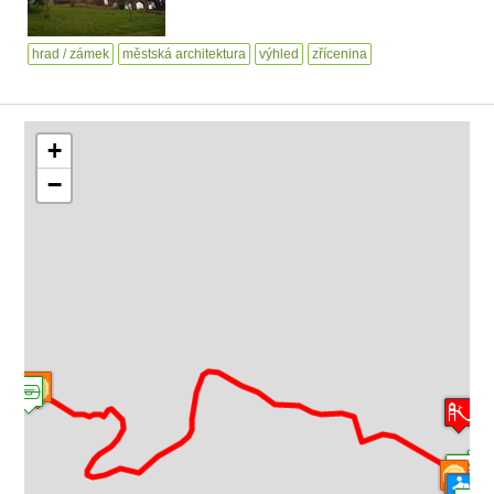
hrad / zámek
městská architektura
výhled
zřícenina
+
−