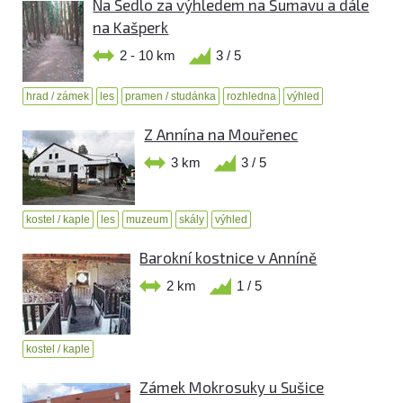
Na Sedlo za výhledem na Šumavu a dále
na Kašperk
2 - 10 km
3 / 5
hrad / zámek
les
pramen / studánka
rozhledna
výhled
Z Annína na Mouřenec
3 km
3 / 5
kostel / kaple
les
muzeum
skály
výhled
Barokní kostnice v Anníně
2 km
1 / 5
kostel / kaple
Zámek Mokrosuky u Sušice