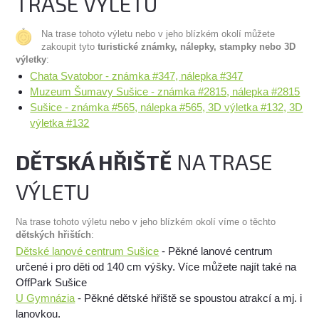
TRASE VÝLETU
Na trase tohoto výletu nebo v jeho blízkém okolí můžete
zakoupit tyto
turistické známky, nálepky, stampky nebo 3D
výletky
:
Chata Svatobor - známka #347, nálepka #347
Muzeum Šumavy Sušice - známka #2815, nálepka #2815
Sušice - známka #565, nálepka #565, 3D výletka #132, 3D
výletka #132
DĚTSKÁ HŘIŠTĚ
NA TRASE
VÝLETU
Na trase tohoto výletu nebo v jeho blízkém okolí víme o těchto
dětských hřištích
:
Dětské lanové centrum Sušice
- Pěkné lanové centrum
určené i pro děti od 140 cm výšky. Více můžete najít také na
OffPark Sušice
U Gymnázia
- Pěkné dětské hřiště se spoustou atrakcí a mj. i
lanovkou.