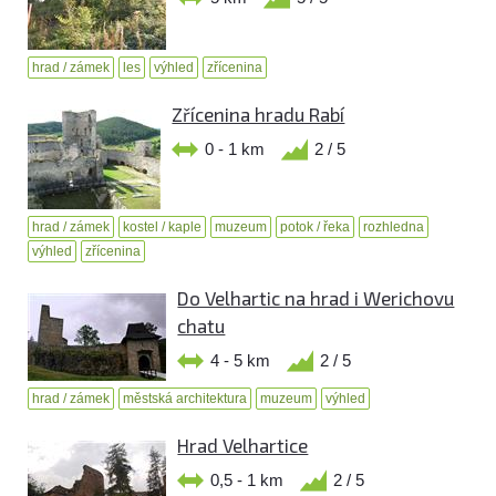
hrad / zámek
les
výhled
zřícenina
Zřícenina hradu Rabí
0 - 1 km
2 / 5
hrad / zámek
kostel / kaple
muzeum
potok / řeka
rozhledna
výhled
zřícenina
Do Velhartic na hrad i Werichovu
chatu
4 - 5 km
2 / 5
hrad / zámek
městská architektura
muzeum
výhled
Hrad Velhartice
0,5 - 1 km
2 / 5