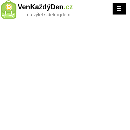
VenKaždýDen
.cz
na výlet s dětmi jdem