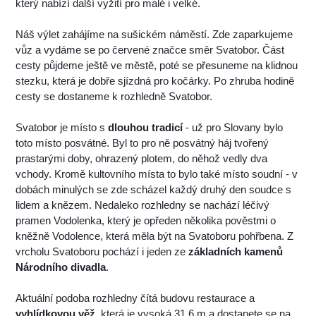
který nabízí další vyžití pro malé i velké.
Náš výlet zahájíme na sušickém náměstí. Zde zaparkujeme
vůz a vydáme se po červené značce směr Svatobor. Část
cesty půjdeme ještě ve městě, poté se přesuneme na klidnou
stezku, která je dobře sjízdná pro kočárky. Po zhruba hodině
cesty se dostaneme k rozhledně Svatobor.
Svatobor je místo s
dlouhou tradicí
- už pro Slovany bylo
toto místo posvátné. Byl to pro ně posvátný háj tvořený
prastarými doby, ohrazený plotem, do něhož vedly dva
vchody. Kromě kultovního místa to bylo také místo soudní - v
dobách minulých se zde scházel každý druhý den soudce s
lidem a knězem. Nedaleko rozhledny se nachází léčivý
pramen Vodolenka, který je opředen několika pověstmi o
kněžně Vodolence, která měla být na Svatoboru pohřbena. Z
vrcholu Svatoboru pochází i jeden ze
základních kamenů
Národního divadla
.
Aktuální podoba rozhledny čítá budovu restaurace a
vyhlídkovou věž
, která je vysoká 31,6 m a dostanete se na