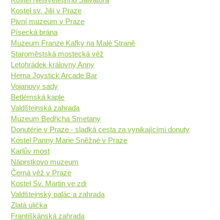
Kostel sv. Jiljí v Praze
Pivní muzeum v Praze
Písecká brána
Muzeum Franze Kafky na Malé Straně
Staroměstská mostecká věž
Letohrádek královny Anny
Herna Joystick Arcade Bar
Vojanovy sady
Betlémská kaple
Valdštejnská zahrada
Muzeum Bedřicha Smetany
Donutérie v Praze - sladká cesta za vynikajícími donuty
Kostel Panny Marie Sněžné v Praze
Karlův most
Náprstkovo muzeum
Černá věž v Praze
Kostel Sv. Martin ve zdi
Valdštejnský palác a zahrada
Zlatá ulička
Františkánská zahrada