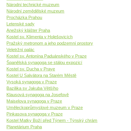
Národní technické muzeum
Národní zemědělské muzeum
Procházka Prahou
Letenské sady
Anežský klášter Praha
Kostel sv. Klimenta v Holešovicích
Pražský metronom a jeho podzemní prostory
Veletržní palác
Kostel sv. Antonína Paduánského v Praze
Španělská synagoga se stálou expozicí
Kostel sv. Ducha v Praye
Kostel U Salvátora na Starém Městě
Vysoká synagoga v Praze
Bazilika sv Jakuba Většího
Klausová synagoga na Josefově
Maiselova synagoga v Praze
Uměleckoprůmyslové muzeum v Praze
Pinkasova synagoga v Praze
Kostel Matky Boží před Týnem - Týnský chrám
Planetárium Praha