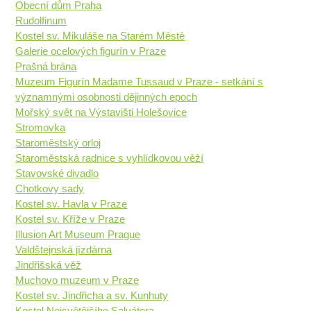
Obecní dům Praha
Rudolfinum
Kostel sv. Mikuláše na Starém Městě
Galerie ocelových figurín v Praze
Prašná brána
Muzeum Figurín Madame Tussaud v Praze - setkání s
významnými osobnosti dějinných epoch
Mořský svět na Výstavišti Holešovice
Stromovka
Staroměstský orloj
Staroměstská radnice s vyhlídkovou věží
Stavovské divadlo
Chotkovy sady
Kostel sv. Havla v Praze
Kostel sv. Kříže v Praze
Illusion Art Museum Prague
Valdštejnská jízdárna
Jindřišská věž
Muchovo muzeum v Praze
Kostel sv. Jindřicha a sv. Kunhuty
Kostel Nejsvětějšího Salvátora