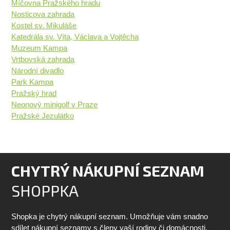
Míčovna Pražského hradu
Nosticova zahrada
Kostel sv. Mikuláše
Katedrála sv. Víta, Václava a Vojtěcha
Muzeum Kampa
Vrtbovská zahrada
Národní divadlo
Park Kampa
Pražský hrad
Neonový minigolf v Praze
Pražské Jezulátko
CHYTRÝ NÁKUPNÍ SEZNAM
SHOPPKA
Shopka je chytrý nákupní seznam. Umožňuje vám snadno
sdílet nákupní seznamy s členy vaší rodiny či domácnosti.