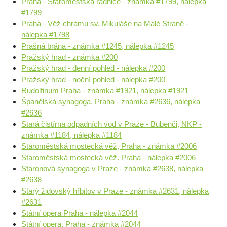
Praha - Staroměstská radnice - známka #1799, nálepka
#1799
Praha - Věž chrámu sv. Mikuláše na Malé Straně -
nálepka #1798
Prašná brána - známka #1245, nálepka #1245
Pražský hrad - známka #200
Pražský hrad - denní pohled - nálepka #200
Pražský hrad - noční pohled - nálepka #200
Rudolfinum Praha - známka #1921, nálepka #1921
Španělská synagoga, Praha - známka #2636, nálepka
#2636
Stará čistírna odpadních vod v Praze - Bubenči, NKP -
známka #1184, nálepka #1184
Staroměstská mostecká věž, Praha - známka #2006
Staroměstská mostecká věž. Praha - nálepka #2006
Staronová synagoga v Praze - známka #2638, nálepka
#2638
Starý židovský hřbitov v Praze - známka #2631, nálepka
#2631
Státní opera Praha - nálepka #2044
Státní opera, Praha - známka #2044