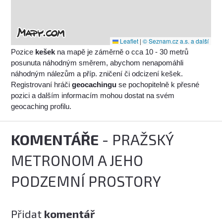
Leaflet
|
© Seznam.cz a.s. a další
Pozice
kešek
na mapě je záměrně o cca 10 - 30 metrů
posunuta náhodným směrem, abychom nenapomáhli
náhodným nálezům a příp. zničení či odcizení kešek.
Registrovaní hráči
geocachingu
se pochopitelně k přesné
pozici a dalším informacím mohou dostat na svém
geocaching profilu.
KOMENTÁŘE
- PRAŽSKÝ
METRONOM A JEHO
PODZEMNÍ PROSTORY
Přidat
komentář