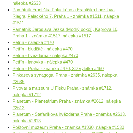
nálepka #2633
Památník Františka Palackého a Františka Ladislava
Riegra, Palackého 7, Praha 1 - známka #1511, nálepka
#1511
Památník Jaroslava Ježka (Modrý pokoj), Kaprova 10,
Praha 1 - známka #1517, nálepka #1517
Petřín - nálepka #470
Petřín - bludiště - nálepka #470
Petřín - hvězdárna - nálepka #470
Petřín - lanovka - nálepka #470
Petřín - Praha - známka #470, 3D výletka #460
Pinkasova synagoga, Praha - známka #2635, nálepka
#2635
Pivovar a muzeum U Fleků Praha - známka #1712,
nálepka #1712
Planetum - Planetárium Praha - známka #2612, nálepka
#2612
Planetum - Štefánikova hvězdárna Praha - známka #2613,
nálepka #2613
Poštovní muzeum Praha - známka #1930, nálepka #1930