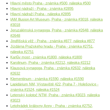
Hlavní město Praha - známka #500, nálepka #500
Hlavní nádraží - Praha - známka #2895
Hlavní nádraží Praha - nálepka #2895
IAM Illusion Art Museum, Praha - známka #3018, nálepka
#3018
Jeruzalémská synagoga, Praha - známka #2648, nálepka
#2648
Jindřišská věž - Praha - známka #877, nálepka #877
Jízdárna Pražského hradu - Praha - známka #2751,
nálepka #2751
Karlův most - známka #1800, nálepka #1800
Karolinum, Praha - známka #2212, nálepka #2212
Klausová synagoga, Praha - známka #2632, nálepka
#2632
Klementinum - známka #1590, nálepka #1590
Lapidárium NM, Výstaviště 422, Praha 7 - Holešovice -
známka #1524, nálepka #1524
Letenský kolotoč NTM, Praha - známka #3023, nálepka
#3023
Letohrádek královny Anny - Praha - známka #2752,