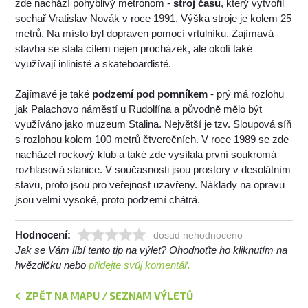
zde nachází pohyblivý metronom -
stroj času
, který vytvořil
sochař Vratislav Novák v roce 1991. Výška stroje je kolem 25
metrů. Na místo byl dopraven pomocí vrtulníku. Zajímavá
stavba se stala cílem nejen procházek, ale okolí také
využívají inlinisté a skateboardisté.
Zajímavé je také
podzemí pod pomníkem
- prý má rozlohu
jak Palachovo náměstí u Rudolfína a původně mělo být
využíváno jako muzeum Stalina. Největší je tzv. Sloupová síň
s rozlohou kolem 100 metrů čtverečních. V roce 1989 se zde
nacházel rockový klub a také zde vysílala první soukromá
rozhlasová stanice. V současnosti jsou prostory v desolátním
stavu, proto jsou pro veřejnost uzavřeny. Náklady na opravu
jsou velmi vysoké, proto podzemí chátrá.
Hodnocení:
dosud nehodnoceno
Jak se Vám líbí tento tip na výlet? Ohodnoťte ho kliknutím na
hvězdičku nebo
přidejte svůj komentář.
ZPĚT NA MAPU / SEZNAM VÝLETŮ