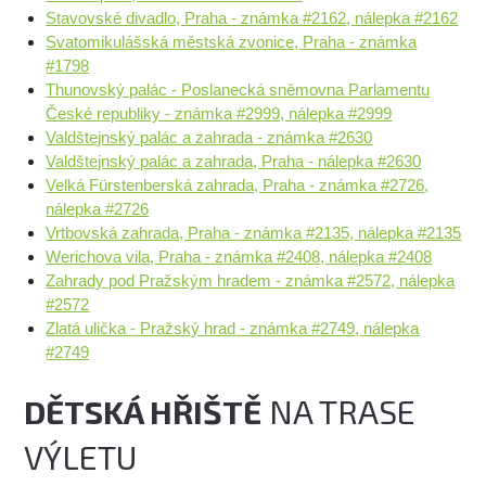
Stavovské divadlo, Praha - známka #2162, nálepka #2162
Svatomikulášská městská zvonice, Praha - známka
#1798
Thunovský palác - Poslanecká sněmovna Parlamentu
České republiky - známka #2999, nálepka #2999
Valdštejnský palác a zahrada - známka #2630
Valdštejnský palác a zahrada, Praha - nálepka #2630
Velká Fürstenberská zahrada, Praha - známka #2726,
nálepka #2726
Vrtbovská zahrada, Praha - známka #2135, nálepka #2135
Werichova vila, Praha - známka #2408, nálepka #2408
Zahrady pod Pražským hradem - známka #2572, nálepka
#2572
Zlatá ulička - Pražský hrad - známka #2749, nálepka
#2749
DĚTSKÁ HŘIŠTĚ
NA TRASE
VÝLETU