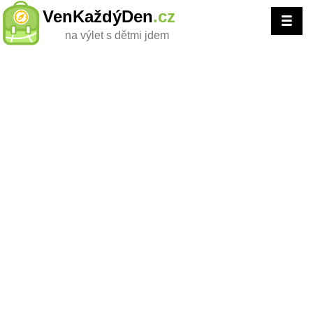
VenKaždýDen
.cz
na výlet s dětmi jdem