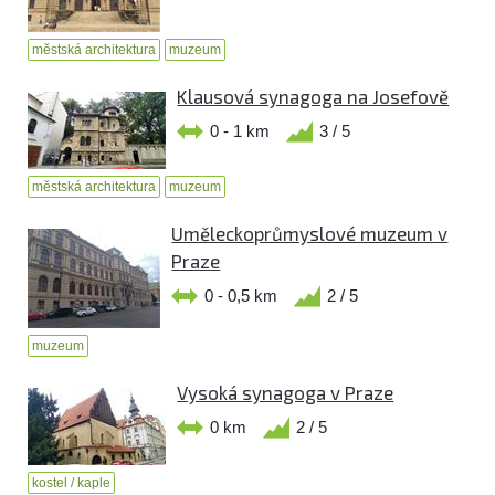
městská architektura
muzeum
Klausová synagoga na Josefově
0 - 1 km
3 / 5
městská architektura
muzeum
Uměleckoprůmyslové muzeum v
Praze
0 - 0,5 km
2 / 5
muzeum
Vysoká synagoga v Praze
0 km
2 / 5
kostel / kaple