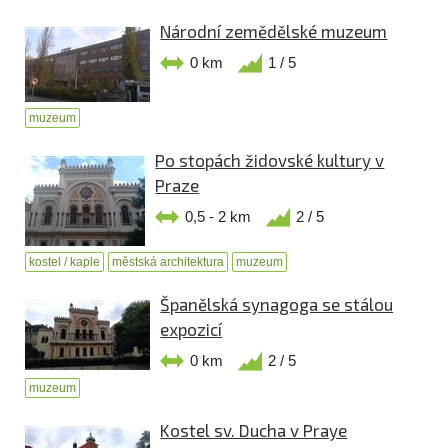
Národní zemědělské muzeum
0 km
1 / 5
muzeum
Po stopách židovské kultury v
Praze
0,5 - 2 km
2 / 5
kostel / kaple
městská architektura
muzeum
Španělská synagoga se stálou
expozicí
0 km
2 / 5
muzeum
Kostel sv. Ducha v Praye