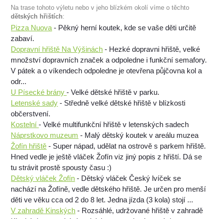
Na trase tohoto výletu nebo v jeho blízkém okolí víme o těchto
dětských hřištích
:
Pizza Nuova
- Pěkný herní koutek, kde se vaše děti určitě
zabaví.
Dopravní hřiště Na Výšinách
- Hezké dopravni hřiště, velké
množství dopravních značek a odpoledne i funkční semafory.
V pátek a o víkendech odpoledne je otevřena půjčovna kol a
odr...
U Písecké brány
- Velké dětské hřiště v parku.
Letenské sady
- Středně velké dětské hřiště v blízkosti
občerstvení.
Kostelní
- Velké multifunkční hřiště v letenských sadech
Náprstkovo muzeum
- Malý dětský koutek v areálu muzea
Žofín hřiště
- Super nápad, udělat na ostrově s parkem hřiště.
Hned vedle je ještě vláček Žofín viz jiný popis z hřiští. Dá se
tu strávit prostě spousty času :)
Dětský vláček Žofín
- Dětský vláček Český lvíček se
nachází na Žofíně, vedle dětského hřiště. Je určen pro menší
děti ve věku cca od 2 do 8 let. Jedna jízda (3 kola) stojí ...
V zahradě Kinských
- Rozsáhlé, udržované hřiště v zahradě