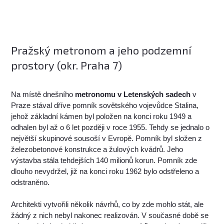
Pražský metronom a jeho podzemní
prostory (okr. Praha 7)
Na místě dnešního
metronomu v Letenských sadech
v
Praze stával dříve pomník sovětského vojevůdce Stalina,
jehož základní kámen byl položen na konci roku 1949 a
odhalen byl až o 6 let později v roce 1955. Tehdy se jednalo o
největší skupinové sousoší v Evropě. Pomník byl složen z
železobetonové konstrukce a žulových kvádrů. Jeho
výstavba stála tehdejších 140 milionů korun. Pomník zde
dlouho nevydržel, již na konci roku 1962 bylo odstřeleno a
odstraněno.
Architekti vytvořili několik návrhů, co by zde mohlo stát, ale
žádný z nich nebyl nakonec realizován. V současné době se