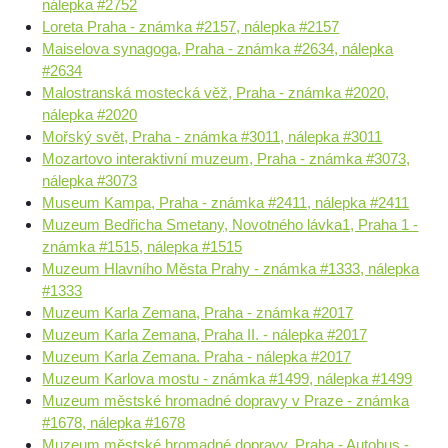
nálepka #2752
Loreta Praha - známka #2157, nálepka #2157
Maiselova synagoga, Praha - známka #2634, nálepka
#2634
Malostranská mostecká věž, Praha - známka #2020,
nálepka #2020
Mořský svět, Praha - známka #3011, nálepka #3011
Mozartovo interaktivní muzeum, Praha - známka #3073,
nálepka #3073
Museum Kampa, Praha - známka #2411, nálepka #2411
Muzeum Bedřicha Smetany, Novotného lávka1, Praha 1 -
známka #1515, nálepka #1515
Muzeum Hlavního Města Prahy - známka #1333, nálepka
#1333
Muzeum Karla Zemana, Praha - známka #2017
Muzeum Karla Zemana, Praha II. - nálepka #2017
Muzeum Karla Zemana. Praha - nálepka #2017
Muzeum Karlova mostu - známka #1499, nálepka #1499
Muzeum městské hromadné dopravy v Praze - známka
#1678, nálepka #1678
Muzeum městské hromadné dopravy, Praha - Autobus -