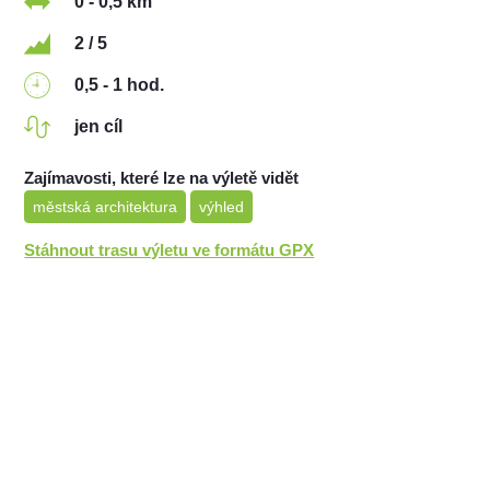
0 - 0,5 km
2 / 5
0,5 - 1 hod.
jen cíl
Zajímavosti, které lze na výletě vidět
městská architektura
výhled
Stáhnout trasu výletu ve formátu GPX