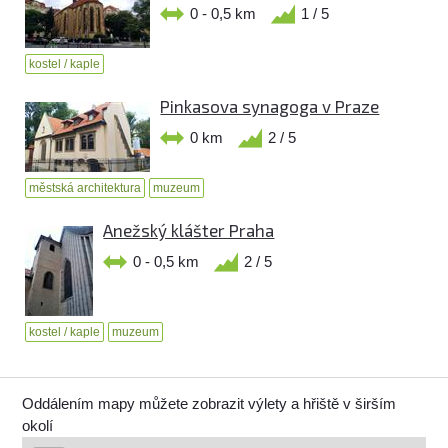
0 - 0,5 km
1 / 5
kostel / kaple
Pinkasova synagoga v Praze
0 km
2 / 5
městská architektura
muzeum
Anežský klášter Praha
0 - 0,5 km
2 / 5
kostel / kaple
muzeum
Oddálením mapy můžete zobrazit výlety a hřiště v širším
okolí