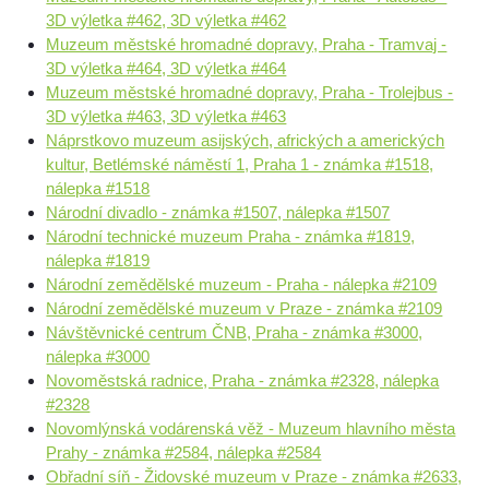
3D výletka #462, 3D výletka #462
Muzeum městské hromadné dopravy, Praha - Tramvaj -
3D výletka #464, 3D výletka #464
Muzeum městské hromadné dopravy, Praha - Trolejbus -
3D výletka #463, 3D výletka #463
Náprstkovo muzeum asijských, afrických a amerických
kultur, Betlémské náměstí 1, Praha 1 - známka #1518,
nálepka #1518
Národní divadlo - známka #1507, nálepka #1507
Národní technické muzeum Praha - známka #1819,
nálepka #1819
Národní zemědělské muzeum - Praha - nálepka #2109
Národní zemědělské muzeum v Praze - známka #2109
Návštěvnické centrum ČNB, Praha - známka #3000,
nálepka #3000
Novoměstská radnice, Praha - známka #2328, nálepka
#2328
Novomlýnská vodárenská věž - Muzeum hlavního města
Prahy - známka #2584, nálepka #2584
Obřadní síň - Židovské muzeum v Praze - známka #2633,