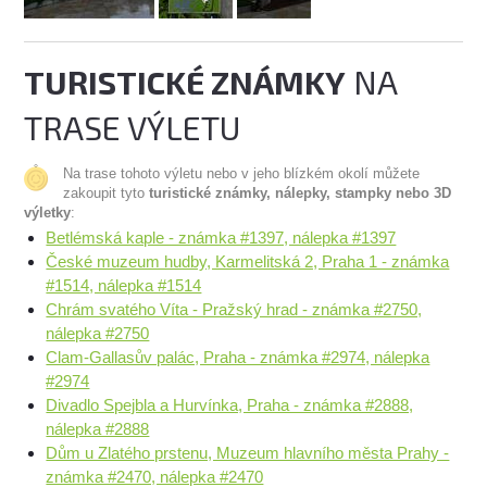
TURISTICKÉ ZNÁMKY
NA
TRASE VÝLETU
Na trase tohoto výletu nebo v jeho blízkém okolí můžete
zakoupit tyto
turistické známky, nálepky, stampky nebo 3D
výletky
:
Betlémská kaple - známka #1397, nálepka #1397
České muzeum hudby, Karmelitská 2, Praha 1 - známka
#1514, nálepka #1514
Chrám svatého Víta - Pražský hrad - známka #2750,
nálepka #2750
Clam-Gallasův palác, Praha - známka #2974, nálepka
#2974
Divadlo Spejbla a Hurvínka, Praha - známka #2888,
nálepka #2888
Dům u Zlatého prstenu, Muzeum hlavního města Prahy -
známka #2470, nálepka #2470