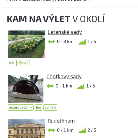
KAM NA VÝLET
V OKOLÍ
Letenské sady
0 - 3 km
1 / 5
les
výhled
Chotkovy sady
0 - 1 km
1 / 5
jezero / rybník
les
výhled
Rudolfinum
0 - 1 km
2 / 5