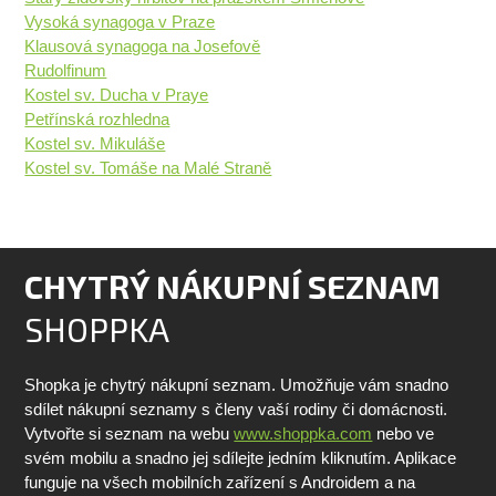
Vysoká synagoga v Praze
Klausová synagoga na Josefově
Rudolfinum
Kostel sv. Ducha v Praye
Petřínská rozhledna
Kostel sv. Mikuláše
Kostel sv. Tomáše na Malé Straně
CHYTRÝ NÁKUPNÍ SEZNAM
SHOPPKA
Shopka je chytrý nákupní seznam. Umožňuje vám snadno
sdílet nákupní seznamy s členy vaší rodiny či domácnosti.
Vytvořte si seznam na webu
www.shoppka.com
nebo ve
svém mobilu a snadno jej sdílejte jedním kliknutím. Aplikace
funguje na všech mobilních zařízení s Androidem a na