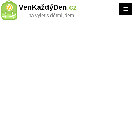
VenKaždýDen
.cz
na výlet s dětmi jdem