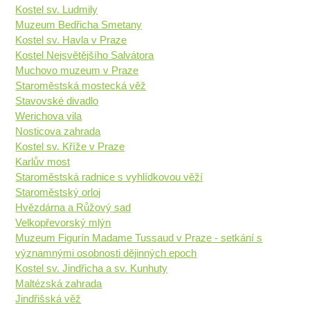
Kostel sv. Ludmily
Muzeum Bedřicha Smetany
Kostel sv. Havla v Praze
Kostel Nejsvětějšího Salvátora
Muchovo muzeum v Praze
Staroměstská mostecká věž
Stavovské divadlo
Werichova vila
Nosticova zahrada
Kostel sv. Kříže v Praze
Karlův most
Staroměstská radnice s vyhlídkovou věží
Staroměstský orloj
Hvězdárna a Růžový sad
Velkopřevorský mlýn
Muzeum Figurín Madame Tussaud v Praze - setkání s
významnými osobnosti dějinných epoch
Kostel sv. Jindřicha a sv. Kunhuty
Maltézská zahrada
Jindřišská věž