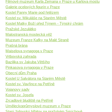
Filmové muzeum Karla Zemana v Praze u Karlova mostu
Galerie ocelových figurín v Praze
Kostel Panny Marie pod řetězem
Kostel sv. Mikuláše na Starém Městě
Kostel Matky Boží před Týnem - Týnský chrám
Pražské Jezulátko
Malostranská mostecká věž
Muzeum Franze Kafky na Malé Straně
Prašná brána
Maiselova synagoga v Praze
Vrtbovská zahrada
Bazilika sv Jakuba Většího
Pinkasova synagoga v Praze
Obecní dům Praha
Kostel U Salvátora na Starém Městě
Kostel sv. Vavřince na Petříně
Vojanovy sady
Kostel sv. Josefa
Zrcadlové bludiště na Petříně
Uměleckoprůmyslové muzeum v Praze
Starý židovský hřbitov na pražském Smíchově