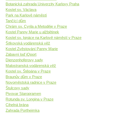
Botanická zahrada Univerzity Karlovy Praha
Kostel sv. Václava
Park na Karlově náměstí
Tančící dům
Chrám sv. Cyrila a Metoděje v Praze
Kostel Panny Marie u alžbětinek
Kostel sv. Ignáce na Karlově náměstí v Praze
Šítkovská vodárenská věž
Kostel Zvěstování Panny Marie
Zábavní loď iQport
Dienzenhoferovy sady
Malostranská vodárenská věž
Kostel sv. Štěpána v Praze
Braunův dům v Praze
Novoměstská radnice v Praze
Štulcovy sady
Pivovar Staropramen
Rotunda sv. Longina v Praze
Cihelná brána
Zahrada Portheimka