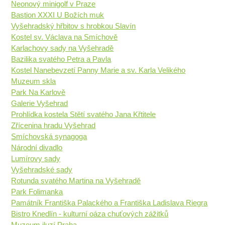
Neonový minigolf v Praze
Bastion XXXI U Božích muk
Vyšehradský hřbitov s hrobkou Slavín
Kostel sv. Václava na Smíchově
Karlachovy sady na Vyšehradě
Bazilika svatého Petra a Pavla
Kostel Nanebevzetí Panny Marie a sv. Karla Velikého
Muzeum skla
Park Na Karlově
Galerie Vyšehrad
Prohlídka kostela Stětí svatého Jana Křtitele
Zřícenina hradu Vyšehrad
Smíchovská synagoga
Národní divadlo
Lumírovy sady
Vyšehradské sady
Rotunda svatého Martina na Vyšehradě
Park Folimanka
Památník Františka Palackého a Františka Ladislava Riegra
Bistro Knedlín - kulturní oáza chuťových zážitků
Muzeum iluzí Praha