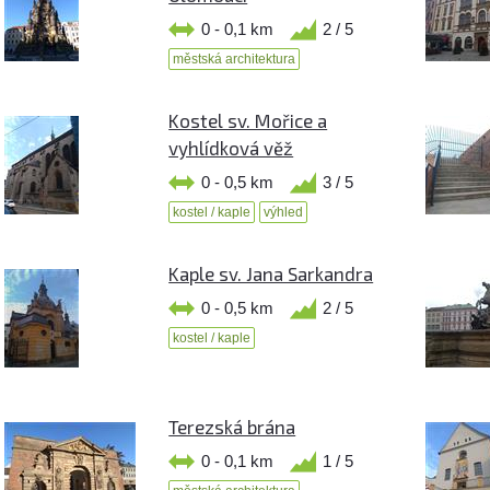
0 - 0,1 km
2 / 5
městská architektura
Kostel sv. Mořice a
vyhlídková věž
0 - 0,5 km
3 / 5
kostel / kaple
výhled
Kaple sv. Jana Sarkandra
0 - 0,5 km
2 / 5
kostel / kaple
Terezská brána
0 - 0,1 km
1 / 5