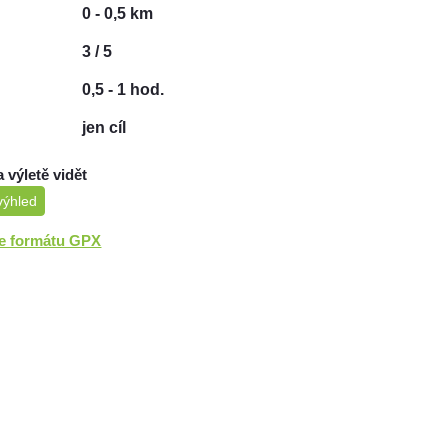
0 - 0,5 km
3 / 5
0,5 - 1 hod.
jen cíl
a výletě vidět
výhled
ve formátu GPX