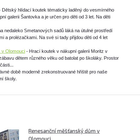
- Dětský hlídací koutek tématicky laděný do vesmírného
í galerii Šantovka a je určen pro děti od 3 let. Na děti
a nedaleko Smetanových sadů láká na útulné prostředí
 a prolézačkami. Na své si tady přijdou děti od 4 let
v v Olomouci
- Hrací koutek v nákupní galerii Moritz v
zábavu dětem různého věku od batolat po školáky. Prostor
ásti...
dávné době moderně zrekonstruované hřiště pro naše
ní školy.
Renesanční měšťanský dům v
Olomouci