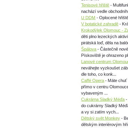
Tenisové hřiště
- Multifu
nachází vedle obchodní
U DDM
- Oplocené hřišt
V botatické zahradě
- Kr
Krokodýlek Olomouc - Zá
děti plno lezeckých aktiv
pirátská loď, děla na baló
Špálova
- Částečně nové 
Pískoviště je ohrazeno p
Lanové centrum Olomou
neváhejte vyzkoušet záb
dle toho, co konk...
Caffé Opera
- Máte chuť 
přímo v centru Olomouce!
vybaveným ...
Cukrárna Sladký Méďa
-
do cukrárny Sladký Méďa
a vy si zatím vych...
Dětský svět Monkey
- Be
dětským interiérovým hři