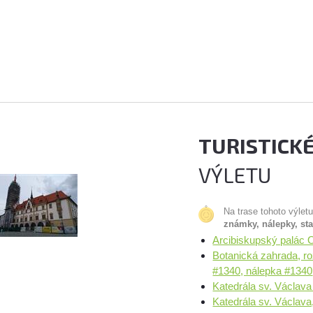
TURISTICK
VÝLETU
Na trase tohoto výlet
známky, nálepky, st
Arcibiskupský palác 
Botanická zahrada, r
#1340, nálepka #1340
Katedrála sv. Václav
Katedrála sv. Václava