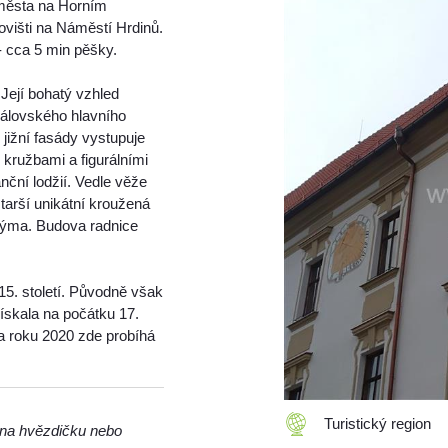
 města na Horním
višti na Náměstí Hrdinů.
- cca 5 min pěšky.
Její bohatý vzhled
rálovského hlavního
 jižní fasády vystupuje
 kružbami a figurálními
nční lodžií. Vedle věže
starší unikátní kroužená
onýma. Budova radnice
15. století. Původně však
ískala na počátku 17.
jna roku 2020 zde probíhá
Turistický region
m na hvězdičku nebo