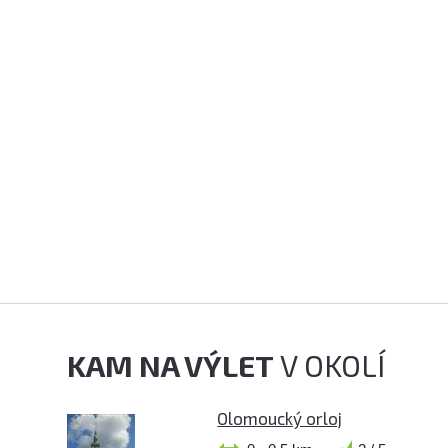
KAM NA VÝLET
V OKOLÍ
Olomoucký orloj