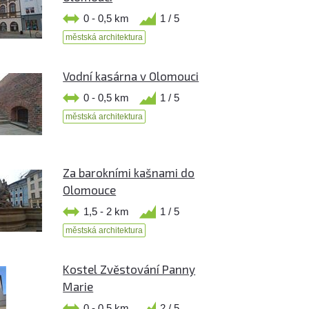
0 - 0,5 km
1 / 5
městská architektura
Vodní kasárna v Olomouci
0 - 0,5 km
1 / 5
městská architektura
Za barokními kašnami do
Olomouce
1,5 - 2 km
1 / 5
městská architektura
Kostel Zvěstování Panny
Marie
0 - 0,5 km
2 / 5