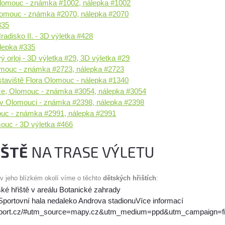
 Olomouc - známka #1002, nálepka #1002
lomouc - známka #2070, nálepka #2070
335
radisko II. - 3D výletka #428
lepka #335
ý orloj - 3D výletka #29, 3D výletka #29
omouc - známka #2723, nálepka #2723
staviště Flora Olomouc - nálepka #1340
jice, Olomouc - známka #3054, nálepka #3054
 v Olomouci - známka #2398, nálepka #2398
ouc - známka #2991, nálepka #2991
mouc - 3D výletka #466
IŠTĚ
NA TRASE VÝLETU
 v jeho blízkém okolí víme o těchto
dětských hřištích
:
ké hřiště v areálu Botanické zahrady
Sportovní hala nedaleko Androva stadionuVíce informací
sport.cz/#utm_source=mapy.cz&utm_medium=ppd&utm_campaign=fi