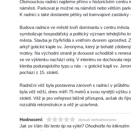
Olomouckou radnici najdeme přímo v historickém centru
náměstí. Parkovat je možné na náměstí nebo větším parko
K radnici s také dostanete pěšky od tramvajové zastávky 
Budova radnice ve městě tvoří dominantu v centru města. 
symbolizuje hospodářský a politický význam tehdejšího k
města. Stavba je čtyřkřídlá s vnitřním dvorem uprostřed. Z
arkýř gotické kaple sv. Jeronýma, který je bohatě zdobený
motivy. Na východní straně je dvouosé schodiště s renesa
se ve výklenku nachází orloj. V interiéru se dochovala nej
klenba podunajského typu u nás - v gotické kapli sv. Jer
pochází z 15. století.
Radniční věž byla postavena zároveň s radnicí v průběhu 
byla věž nižší, dnes měří 75 metrů a svou nynější výšku z
století. Věž je pro veřejnost běžně přístupná, avšak do ří
rozsáhlá rekonstrukce a věž je uzavřená.
Hodnocení:
dosud nehodnoceno
Jak se Vám líbí tento tip na výlet? Ohodnoťte ho kliknutí