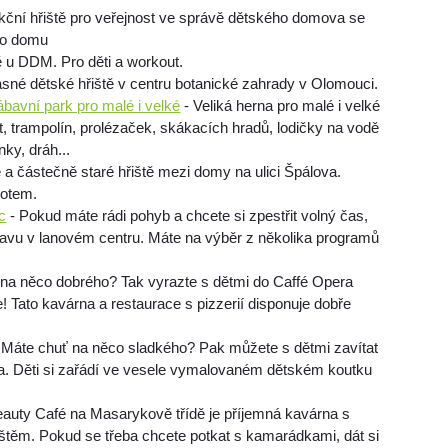
nkční hřiště pro veřejnost ve správě dětského domova se
ho domu
ě u DDM. Pro děti a workout.
ásné dětské hřiště v centru botanické zahrady v Olomouci.
bavní park pro malé i velké
- Veliká herna pro malé i velké
it, trampolín, prolézaček, skákacích hradů, lodičky na vodě
nky, dráh...
a částečně staré hřiště mezi domy na ulici Špálova.
lotem.
c
- Pokud máte rádi pohyb a chcete si zpestřit volný čas,
avu v lanovém centru. Máte na výběr z několika programů
na něco dobrého? Tak vyrazte s dětmi do Caffé Opera
 Tato kavárna a restaurace s pizzerií disponuje dobře
 Máte chuť na něco sladkého? Pak můžete s dětmi zavítat
. Děti si zařádí ve vesele vymalovaném dětském koutku
auty Café na Masarykově třídě je příjemná kavárna s
štěm. Pokud se třeba chcete potkat s kamarádkami, dát si