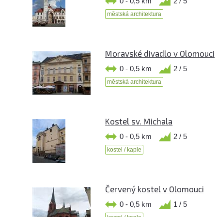
0 - 0,5 km
2 / 5
městská architektura
Moravské divadlo v Olomouci
0 - 0,5 km
2 / 5
městská architektura
Kostel sv. Michala
0 - 0,5 km
2 / 5
kostel / kaple
Červený kostel v Olomouci
0 - 0,5 km
1 / 5