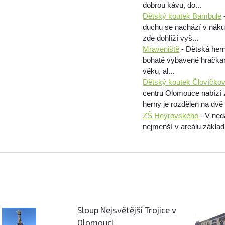
dobrou kávu, do...
Dětský koutek Bambule
duchu se nachází v nákupn
zde dohlíží vyš...
Mraveniště
- Dětská hern
bohatě vybavené hračkami
věku, al...
Dětský koutek Človíčko
centru Olomouce nabízí 
herny je rozdělen na dvě č
ZŠ Heyrovského
- V ne
nejmenší v areálu základ
Sloup Nejsvětější Trojice v
Olomouci