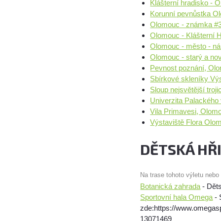
Klášterní hradisko -
Korunní pevnůstka O
Olomouc - známka #
Olomouc - Klášterní H
Olomouc - město - ná
Olomouc - starý a nov
Pevnost poznání, Ol
Sbírkové skleníky Vý
Sloup nejsvětější tro
Univerzita Palackého
Vila Primavesi, Olom
Výstaviště Flora Olo
DĚTSKÁ HŘ
Na trase tohoto výletu nebo
Botanická zahrada
- Děts
Sportovní hala Omega
- 
zde:https://www.omega
13071469