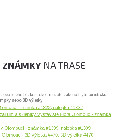
É ZNÁMKY
NA TRASE
u nebo v jeho blízkém okolí můžete zakoupit tyto
turistické
ampky nebo 3D výletky
:
Olomouc - známka #1822, nálepka #1822
ozárium a skleníky Výstaviště Flora Olomouc - známka
a v Olomouci - známka #1399, nálepka #1399
, Olomouc - 3D výletka #470, 3D výletka #470