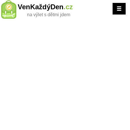
VenKaždýDen
.cz
na výlet s dětmi jdem