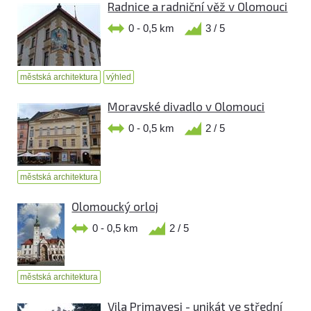
Radnice a radniční věž v Olomouci
0 - 0,5 km
3 / 5
městská architektura
výhled
Moravské divadlo v Olomouci
0 - 0,5 km
2 / 5
městská architektura
Olomoucký orloj
0 - 0,5 km
2 / 5
městská architektura
Vila Primavesi - unikát ve střední