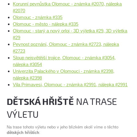
Korunní pevnůstka Olomouc - známka #2070, nálepka
#2070
Olomouc - známka #335
Olomouc - město - nálepka #335
Olomouc - starý a nový orloj - 3D výletka #29, 3D výletka
#29
Pevnost poznání, Olomouc - známka #2723, nálepka
#2723
Sloup nejsvětější trojice, Olomouc - známka #3054,
nálepka #3054
Univerzita Palackého v Olomouci - známka #2398,
nálepka #2398
Vila Primavesi, Olomouc - známka #2991, nálepka #2991
DĚTSKÁ HŘIŠTĚ
NA TRASE
VÝLETU
Na trase tohoto výletu nebo v jeho blízkém okolí víme o těchto
dětských hřištích
: