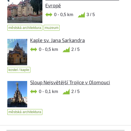
Evropě
0 - 0,5 km
3 / 5
městská architektura
muzeum
Kaple sv. Jana Sarkandra
0 - 0,5 km
2 / 5
kostel / kaple
Sloup Nejsvětější Trojice v Olomouci
0 - 0,1 km
2 / 5
městská architektura