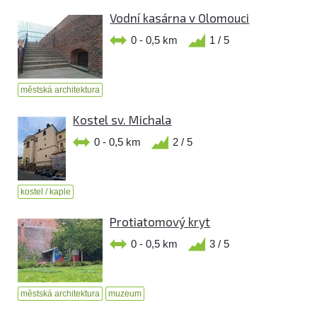
Vodní kasárna v Olomouci
0 - 0,5 km
1 / 5
městská architektura
Kostel sv. Michala
0 - 0,5 km
2 / 5
kostel / kaple
Protiatomový kryt
0 - 0,5 km
3 / 5
městská architektura
muzeum