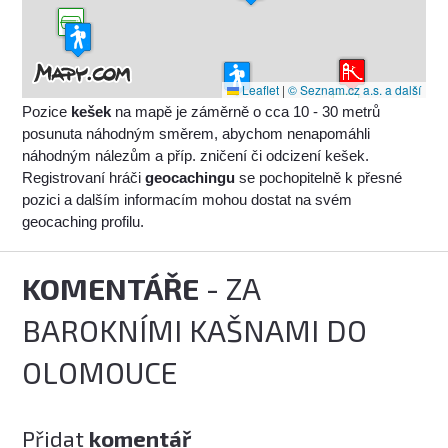
Leaflet
|
© Seznam.cz a.s. a další
Pozice
kešek
na mapě je záměrně o cca 10 - 30 metrů
posunuta náhodným směrem, abychom nenapomáhli
náhodným nálezům a příp. zničení či odcizení kešek.
Registrovaní hráči
geocachingu
se pochopitelně k přesné
pozici a dalším informacím mohou dostat na svém
geocaching profilu.
KOMENTÁŘE
- ZA
BAROKNÍMI KAŠNAMI DO
OLOMOUCE
Přidat
komentář