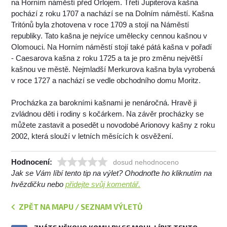
na Horním náměstí před Orlojem. Třetí Jupiterova kašna
pochází z roku 1707 a nachází se na Dolním náměstí. Kašna
Tritónů byla zhotovena v roce 1709 a stojí na Náměstí
republiky. Tato kašna je nejvíce umělecky cennou kašnou v
Olomouci. Na Horním náměstí stojí také pátá kašna v pořadí
- Caesarova kašna z roku 1725 a ta je pro změnu největší
kašnou ve městě. Nejmladší Merkurova kašna byla vyrobená
v roce 1727 a nachází se vedle obchodního domu Moritz.
Procházka za barokními kašnami je nenáročná. Hravě ji
zvládnou děti i rodiny s kočárkem. Na závěr procházky se
můžete zastavit a posedět u novodobé Arionovy kašny z roku
2002, která slouží v letních měsících k osvěžení.
Hodnocení:
dosud nehodnoceno
Jak se Vám líbí tento tip na výlet? Ohodnoťte ho kliknutím na
hvězdičku nebo
přidejte svůj komentář.
ZPĚT NA MAPU / SEZNAM VÝLETŮ