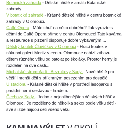
Botanická zahrada
- Dětské hřiště v areálu Botanické
zahrady
V botatické zahradě
- Krásné dětské hřiště v centru botanické
zahrady v Olomouci.
Caffé Opera
- Máte chuť na něco dobrého? Tak vyrazte s
dětmi do Caffé Opera přímo v centru Olomouce! Tato kavárna
a restaurace s pizzerií disponuje dobře vybaveným ...
Dětský koutek Človíčkov v Olomouci
- Hrací koutek v
nákupní galerii Moritz v centru Olomouce nabízí zábavu
dětem různého věku od batolat po školáky. Prostor herny je
rozdělen na dvě části...
Michalské stromořadí - Bezručovy Sady
- Nové hřiště pro
větší i menší děti s příjemným posezením pro dospělé.
U stadiónu
- Krásné dětské hřiště v prostředí lesoparku s
parádní herní sestavou - hradem.
Čechovy Sady
- Jedno z nejoblíbenějších dětských hřišť v
Olomouci. Je rozděleno do několika sekcí podle věku dětí -
své si zde najdou děti všeho věku.
KAM NA VÝLET
V OKOLÍ