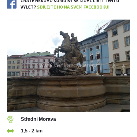
ZNÁTE NĚKOHO KOMU BY SE MOHL LÍBIT TENTO
VÝLET?
SDÍLEJTE HO NA SVÉM FACEBOOKU!
Střední Morava
1,5 - 2 km