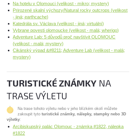
Na hotelu v Olomouci (velikost - mikro; mystery)
Prirozené skalní výchozy/Natural rocky outcrops (velikost
- jiná; earthcache)
Katedrála sv. Václava (velikost - jiná; virtuální)
Vybrane povesti olomoucke (velikost - malá; wherigo)
Adventure Lab: 5 důvodů proč navštívit OLOMOUC
(velikost - malá; mystery)
Cikánský výpad &#8211; Adventure Lab (velikost - malá;
mystery)
TURISTICKÉ ZNÁMKY
NA
TRASE VÝLETU
Na trase tohoto výletu nebo v jeho blízkém okolí můžete
zakoupit tyto
turistické známky, nálepky, stampky nebo 3D
výletky
:
Arcibiskupský palác Olomouc - známka #1822, nálepka
#1822