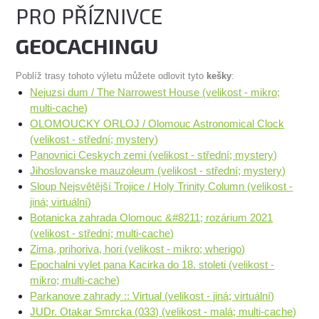
PRO PŘÍZNIVCE
GEOCACHINGU
Poblíž trasy tohoto výletu můžete odlovit tyto
kešky
:
Nejuzsi dum / The Narrowest House (velikost - mikro;
multi-cache)
OLOMOUCKY ORLOJ / Olomouc Astronomical Clock
(velikost - střední; mystery)
Panovnici Ceskych zemi (velikost - střední; mystery)
Jihoslovanske mauzoleum (velikost - střední; mystery)
Sloup Nejsvětější Trojice / Holy Trinity Column (velikost -
jiná; virtuální)
Botanicka zahrada Olomouc &#8211; rozárium 2021
(velikost - střední; multi-cache)
Zima, prihoriva, hori (velikost - mikro; wherigo)
Epochalni vylet pana Kacirka do 18. stoleti (velikost -
mikro; multi-cache)
Parkanove zahrady :: Virtual (velikost - jiná; virtuální)
JUDr. Otakar Smrcka (033) (velikost - malá; multi-cache)