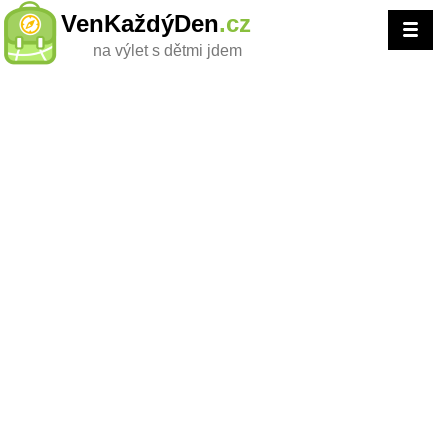
VenKaždýDen
.cz
na výlet s dětmi jdem