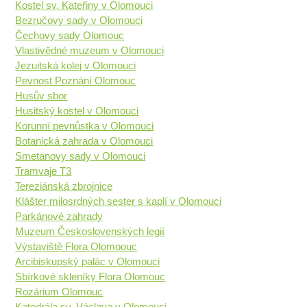
Kostel sv. Kateřiny v Olomouci
Bezručovy sady v Olomouci
Čechovy sady Olomouc
Vlastivědné muzeum v Olomouci
Jezuitská kolej v Olomouci
Pevnost Poznání Olomouc
Husův sbor
Husitský kostel v Olomouci
Korunní pevnůstka v Olomouci
Botanická zahrada v Olomouci
Smetanovy sady v Olomouci
Tramvaje T3
Tereziánská zbrojnice
Klášter milosrdných sester s kaplí v Olomouci
Parkánové zahrady
Muzeum Československých legií
Výstaviště Flora Olomoouc
Arcibiskupský palác v Olomouci
Sbírkové skleníky Flora Olomouc
Rozárium Olomouc
Katedrála sv. Václava v Olomouci