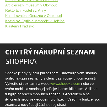
Arcidiecézní muzeum v Olomouci
Rektorátní kostel sv. Anny
Kostel svatého Gorazda v Olomouci
Kostel sv. Cyrila a Metoděje v Hejčíně
Klášterní Hradisko
CHYTRÝ NÁKUPNÍ SEZNAM
SHOPPKA
Shopka je chytrý nákupní seznam. Umožňuje vám snadno
sdílet nákupní seznamy s členy vaší rodiny či domácnosti.
Vytvořte si seznam na webu
www.shoppka.com
nebo ve
svém mobilu a snadno jej sdílejte jedním kliknutím. Aplikace
funguje na všech mobilních zařízení s Androidem a na
iPhonech nebo ve webovém prohlížeči. Všechny funkce jsou
zdarma a nevyžadují žádnou registraci.