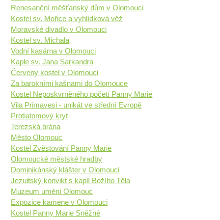
Renesanční měšťanský dům v Olomouci
Kostel sv. Mořice a vyhlídková věž
Moravské divadlo v Olomouci
Kostel sv. Michala
Vodní kasárna v Olomouci
Kaple sv. Jana Sarkandra
Červený kostel v Olomouci
Za barokními kašnami do Olomouce
Kostel Neposkvrněného početí Panny Marie
Vila Primavesi - unikát ve střední Evropě
Protiatomový kryt
Terezská brána
Město Olomouc
Kostel Zvěstování Panny Marie
Olomoucké městské hradby
Dominikánský klášter v Olomouci
Jezuitský konvikt s kaplí Božího Těla
Muzeum umění Olomouc
Expozice kamene v Olomouci
Kostel Panny Marie Sněžné