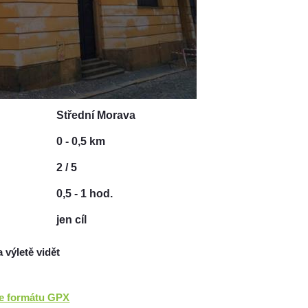
Střední Morava
0 - 0,5 km
2 / 5
0,5 - 1 hod.
jen cíl
a výletě vidět
ve formátu GPX