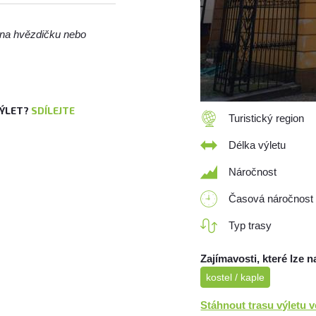
m na hvězdičku nebo
VÝLET?
SDÍLEJTE
Turistický region
Délka výletu
Náročnost
Časová náročnost
Typ trasy
Zajímavosti, které lze n
kostel / kaple
Stáhnout trasu výletu 