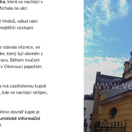
dra
, která se nachází v
chala na ulici
í Hrdinů, odtud nám
nejbližší výstupní
e stávala věznice, ve
r, který byl obviněn z
Moravu. Během mučení
en v Olomouci papežem
a má zastřešenou kupoli
, kde se nachází skřipec,
římo dovnitř kaple je
uristické informační
i.