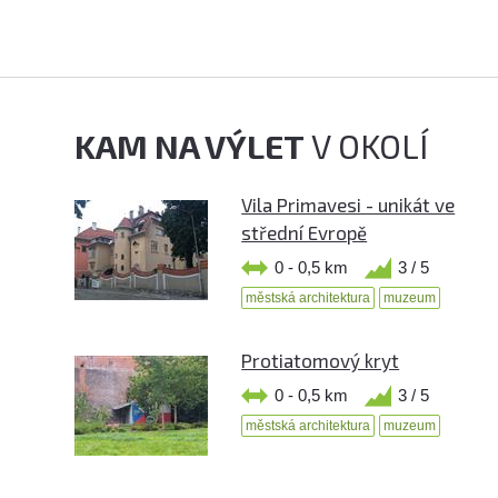
KAM NA VÝLET
V OKOLÍ
Vila Primavesi - unikát ve
střední Evropě
0 - 0,5 km
3 / 5
městská architektura
muzeum
Protiatomový kryt
0 - 0,5 km
3 / 5
městská architektura
muzeum