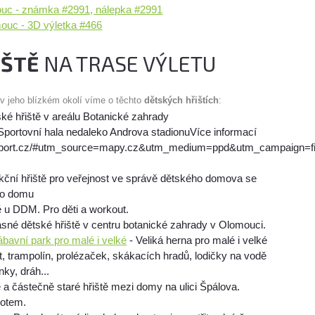
ouc - známka #2991, nálepka #2991
mouc - 3D výletka #466
IŠTĚ
NA TRASE VÝLETU
 v jeho blízkém okolí víme o těchto
dětských hřištích
:
ké hřiště v areálu Botanické zahrady
Sportovní hala nedaleko Androva stadionuVíce informací
sport.cz/#utm_source=mapy.cz&utm_medium=ppd&utm_campaign=fi
nkční hřiště pro veřejnost ve správě dětského domova se
ho domu
ě u DDM. Pro děti a workout.
ásné dětské hřiště v centru botanické zahrady v Olomouci.
bavní park pro malé i velké
- Veliká herna pro malé i velké
it, trampolín, prolézaček, skákacích hradů, lodičky na vodě
nky, dráh...
a částečně staré hřiště mezi domy na ulici Špálova.
lotem.