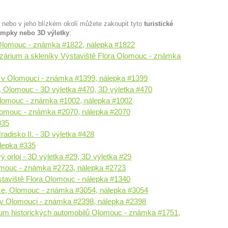
u nebo v jeho blízkém okolí můžete zakoupit tyto
turistické
ampky nebo 3D výletky
:
Olomouc - známka #1822, nálepka #1822
ozárium a skleníky Výstaviště Flora Olomouc - známka
a v Olomouci - známka #1399, nálepka #1399
, Olomouc - 3D výletka #470, 3D výletka #470
 Olomouc - známka #1002, nálepka #1002
lomouc - známka #2070, nálepka #2070
335
radisko II. - 3D výletka #428
lepka #335
ý orloj - 3D výletka #29, 3D výletka #29
omouc - známka #2723, nálepka #2723
staviště Flora Olomouc - nálepka #1340
jice, Olomouc - známka #3054, nálepka #3054
 v Olomouci - známka #2398, nálepka #2398
um historických automobilů Olomouc - známka #1751,