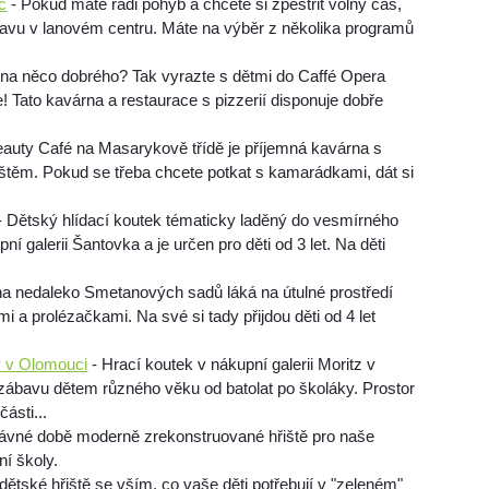
c
- Pokud máte rádi pohyb a chcete si zpestřit volný čas,
avu v lanovém centru. Máte na výběr z několika programů
na něco dobrého? Tak vyrazte s dětmi do Caffé Opera
 Tato kavárna a restaurace s pizzerií disponuje dobře
auty Café na Masarykově třídě je příjemná kavárna s
štěm. Pokud se třeba chcete potkat s kamarádkami, dát si
- Dětský hlídací koutek tématicky laděný do vesmírného
í galerii Šantovka a je určen pro děti od 3 let. Na děti
a nedaleko Smetanových sadů láká na útulné prostředí
 a prolézačkami. Na své si tady přijdou děti od 4 let
v v Olomouci
- Hrací koutek v nákupní galerii Moritz v
zábavu dětem různého věku od batolat po školáky. Prostor
ásti...
dávné době moderně zrekonstruované hřiště pro naše
ní školy.
dětské hřiště se vším, co vaše děti potřebují v "zeleném"