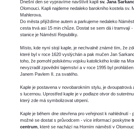
Dnešní den se vypravíme navštívit kapli
sv. Jana Sarkan
Olomouci. Kapli najdeme nedaleko barokního kostela sv. Mi
Mahlerova.
Do města přijíždíme autem a parkujeme nedaleko Náměst
cesta trvá asi 15 min chůze. Dostat se sem dá i tramvají - 
stanice je Náměstí Republiky.
Místo, kde nyní stojí kaple, je nechvalně známé tím, že zd
které byl v roce 1620 vyslýchán a pak mučen Jan Sarkande
toho, že pomohl polskému vojsku katolického krále na 
nevyzradil zpovědní tajemství a v roce 1995 byl prohláš
Janem Pavlem II. za svatého.
Kaple je postavena v novobarokním stylu, je dvoupatrová 
s lucernou. Uprostřed kaple je v podlaze otvor do suterénu
který zde má symbolizovat utrpení.
Kaple je během dne otevřena pro veřejnost k nahlédnutí - p
možné se dostat s průvodcem - více informací poskytne
t
centrum
, které se nachází na Horním náměstí v Olomouc