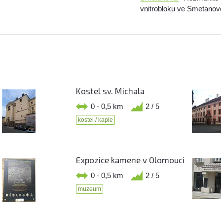
vnitrobloku ve Smetanově
Kostel sv. Michala
0 - 0,5 km
2 / 5
kostel / kaple
Expozice kamene v Olomouci
0 - 0,5 km
2 / 5
muzeum