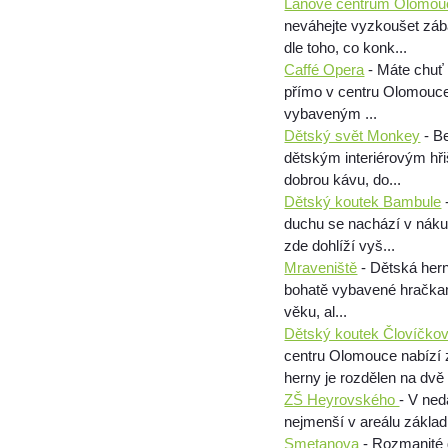
Lanové centrum Olomou
neváhejte vyzkoušet záb
dle toho, co konk...
Caffé Opera
- Máte chuť 
přímo v centru Olomouce!
vybaveným ...
Dětský svět Monkey
- Be
dětským interiérovým hři
dobrou kávu, do...
Dětský koutek Bambule
duchu se nachází v nákupn
zde dohlíží vyš...
Mraveniště
- Dětská hern
bohatě vybavené hračkami
věku, al...
Dětský koutek Človíčko
centru Olomouce nabízí 
herny je rozdělen na dvě č
ZŠ Heyrovského
- V ne
nejmenší v areálu základ
Smetanova
- Rozmanité 