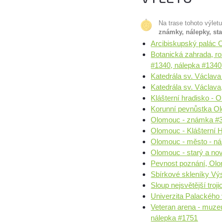
Na trase tohoto výlet
známky, nálepky, st
Arcibiskupský palác 
Botanická zahrada, r
#1340, nálepka #1340
Katedrála sv. Václav
Katedrála sv. Václava
Klášterní hradisko -
Korunní pevnůstka O
Olomouc - známka #
Olomouc - Klášterní H
Olomouc - město - ná
Olomouc - starý a nov
Pevnost poznání, Ol
Sbírkové skleníky Vý
Sloup nejsvětější tro
Univerzita Palackého
Veteran arena - muze
nálepka #1751