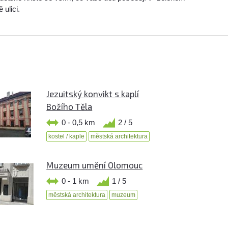
 ulici.
Jezuitský konvikt s kaplí
Božího Těla
0 - 0,5 km
2 / 5
kostel / kaple
městská architektura
Muzeum umění Olomouc
0 - 1 km
1 / 5
městská architektura
muzeum