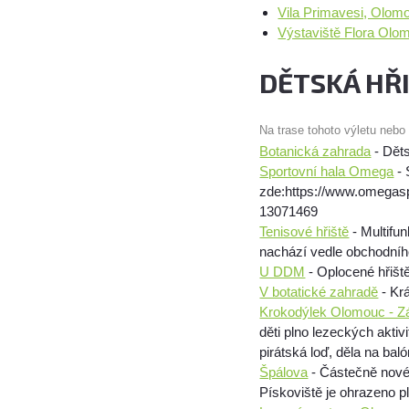
Vila Primavesi, Olom
Výstaviště Flora Olo
DĚTSKÁ HŘ
Na trase tohoto výletu nebo
Botanická zahrada
- Děts
Sportovní hala Omega
- 
zde:https://www.omega
13071469
Tenisové hřiště
- Multifu
nachází vedle obchodní
U DDM
- Oplocené hřišt
V botatické zahradě
- Kr
Krokodýlek Olomouc - Zá
děti plno lezeckých aktiv
pirátská loď, děla na baló
Špálova
- Částečně nové 
Pískoviště je ohrazeno p