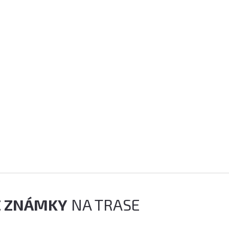
É ZNÁMKY
NA TRASE