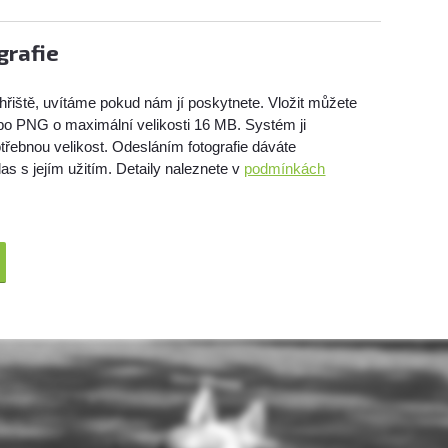
grafie
hřiště, uvítáme pokud nám jí poskytnete. Vložit můžete
bo PNG o maximální velikosti 16 MB. Systém ji
třebnou velikost. Odesláním fotografie dáváte
as s jejím užitím. Detaily naleznete v
podmínkách