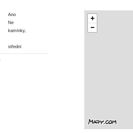
Ano
+
Ne
−
kamínky,
střední
ě