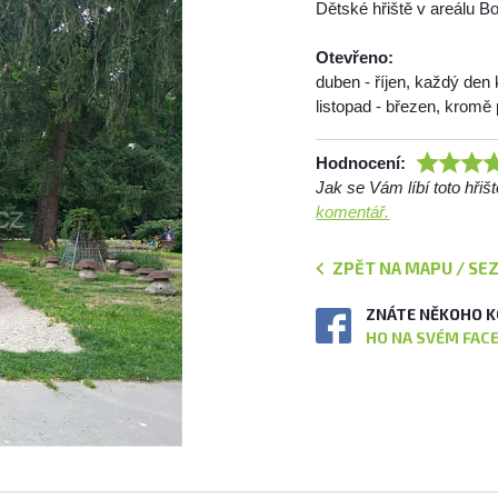
Dětské hřiště v areálu B
Otevřeno:
duben - říjen, každý den
listopad - březen, kromě 
Hodnocení:
Jak se Vám líbí toto hři
komentář.
ZPĚT NA MAPU / SE
ZNÁTE NĚKOHO K
HO NA SVÉM FAC