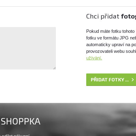
Chci přidat
foto
Pokud máte fotku tohoto 
fotku ve formátu JPG ne
automaticky upraví na po
provozovateli webu souhl
užívání.
PŘIDAT FOTKY ...
SHOPPKA