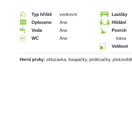
Typ hřiště
venkovní
Lavičky
Oploceno
Ano
Hlídání
Voda
Ano
Povrch
WC
Ano
tráva
Velikost
Herní prvky:
skluzavka, houpačky, prolézačky, pískovišt