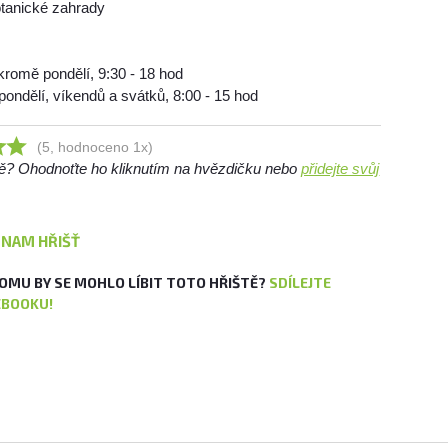
otanické zahrady
 kromě pondělí, 9:30 - 18 hod
pondělí, víkendů a svátků, 8:00 - 15 hod
(5, hodnoceno 1x)
ště? Ohodnoťte ho kliknutím na hvězdičku nebo
přidejte svůj
ZNAM HŘIŠŤ
OMU BY SE MOHLO LÍBIT TOTO HŘIŠTĚ?
SDÍLEJTE
EBOOKU!