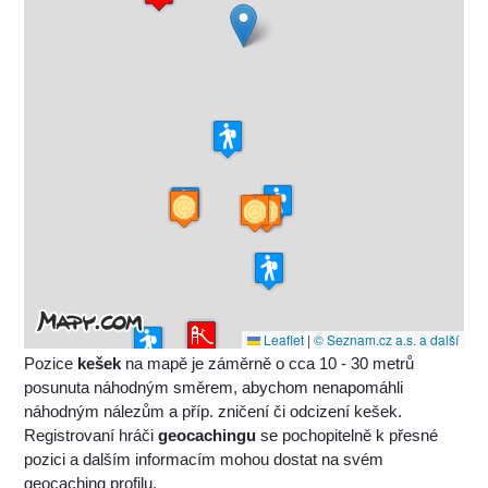
Leaflet
|
© Seznam.cz a.s. a další
Pozice
kešek
na mapě je záměrně o cca 10 - 30 metrů
posunuta náhodným směrem, abychom nenapomáhli
náhodným nálezům a příp. zničení či odcizení kešek.
Registrovaní hráči
geocachingu
se pochopitelně k přesné
pozici a dalším informacím mohou dostat na svém
geocaching profilu.