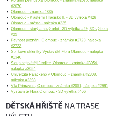
Korunní pevnůstka Olomouc - známka #2070, nálepka
#2070
Olomouc - známka #335
Olomouc - Klášterní Hradisko II. - 3D výletka #428
Olomouc - město - nálepka #335
Olomouc - starý a nový orloj - 3D výletka #29, 3D výletka
#29
Pevnost poznání, Olomouc - známka #2723, nálepka
#2723
Sbírkové skleníky Výstaviště Flora Olomouc - nálepka
#1340
Sloup nejsvětější trojice, Olomouc - známka #3054,
nálepka #3054
Univerzita Palackého v Olomouci - známka #2398,
nálepka #2398
Vila Primavesi, Olomouc - známka #2991, nálepka #2991
Výstaviště Flora Olomouc - 3D výletka #466
DĚTSKÁ HŘIŠTĚ
NA TRASE