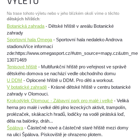
VÝLETU
Na trase tohoto výletu nebo v jeho blízkém okolí víme o těchto
dětských hřištích
:
Botanická zahrada
- Dětské hřiště v areálu Botanické
zahrady
Sportovní hala Omega
- Sportovní hala nedaleko Androva
stadionuVíce informací
zde:https://www.omegasport.cz/#utm_source=mapy.cz&utm_m
13071469
Tenisové hřiště
- Multifunkční hřiště pro veřejnost ve správě
dětského domova se nachází vedle obchodního domu
U DDM
- Oplocené hřiště u DDM. Pro děti a workout.
V botatické zahradě
- Krásné dětské hřiště v centru botanické
zahrady v Olomouci.
Krokodýlek Olomouc - Zábavní park pro malé i velké
- Veliká
herna pro malé i velké děti plno lezeckých aktivit, trampolín,
prolézaček, skákacích hradů, lodičky na vodě pirátská loď,
děla na balónky, dráh...
Špálova
- Částečně nové a částečně staré hřiště mezi domy
na ulici Špálova. Pískoviště je ohrazeno plotem.