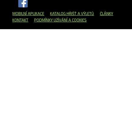
MOBILNÍ APLIKACE
KATALOG HŘIŠŤ
A VÝLETŮ
ČLÁNKY
KONTAKT
PODMÍNKY UŽÍVÁNÍ A COOKIES