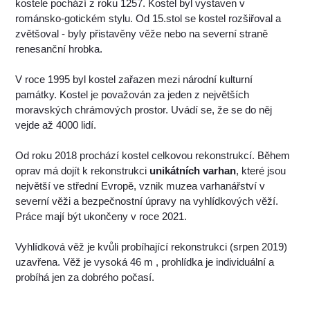
kostele pochází z roku 1257. Kostel byl vystaven v
románsko-gotickém stylu. Od 15.stol se kostel rozšiřoval a
zvětšoval - byly přistavěny věže nebo na severní straně
renesanční hrobka.
V roce 1995 byl kostel zařazen mezi národní kulturní
památky. Kostel je považován za jeden z největších
moravských chrámových prostor. Uvádí se, že se do něj
vejde až 4000 lidí.
Od roku 2018 prochází kostel celkovou rekonstrukcí. Během
oprav má dojít k rekonstrukci
unikátních varhan
, které jsou
největší ve střední Evropě, vznik muzea varhanářství v
severní věži a bezpečnostní úpravy na vyhlídkových věží.
Práce mají být ukončeny v roce 2021.
Vyhlídková věž je kvůli probíhající rekonstrukci (srpen 2019)
uzavřena. Věž je vysoká 46 m , prohlídka je individuální a
probíhá jen za dobrého počasí.