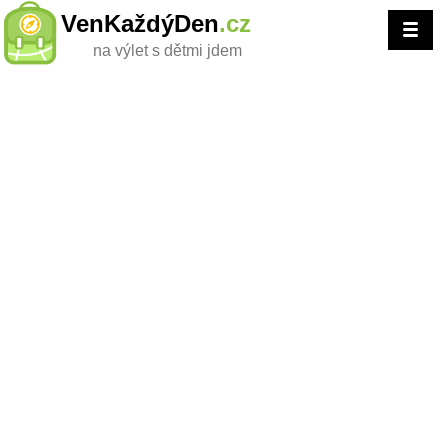
VenKaždýDen
.cz
na výlet s dětmi jdem