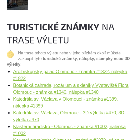
TURISTICKÉ ZNÁMKY
NA
TRASE VÝLETU
Na trase tohoto výletu nebo v jeho blízkém okolí můžete
zakoupit tyto
turistické známky, nálepky, stampky nebo 3D
výletky
:
Arcibiskupský palác Olomouc - známka #1822, nálepka
#1822
Botanická zahrada, rozárium a skleníky Výstaviště Flora
Olomouc - známka #1340, nálepka #1340
Katedrála sv. Václava v Olomouci - známka #1399,
nálepka #1399
Katedrála sv. Václava, Olomouc - 3D výletka #470, 3D
výletka #470
Klášterní hradisko - Olomouc - známka #1002, nálepka
#1002