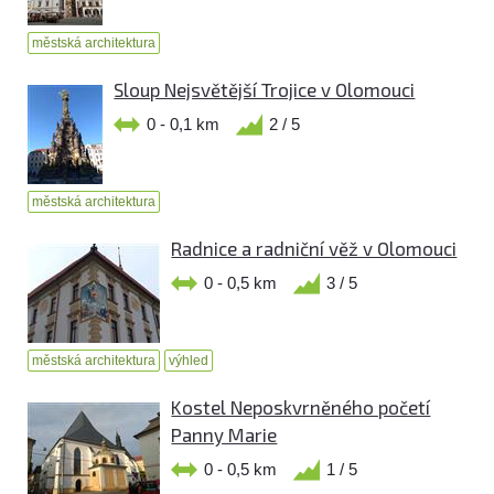
městská architektura
Sloup Nejsvětější Trojice v Olomouci
0 - 0,1 km
2 / 5
městská architektura
Radnice a radniční věž v Olomouci
0 - 0,5 km
3 / 5
městská architektura
výhled
Kostel Neposkvrněného početí
Panny Marie
0 - 0,5 km
1 / 5