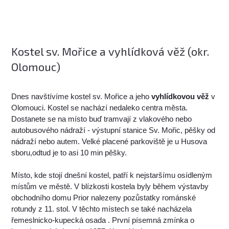
Kostel sv. Mořice a vyhlídková věž (okr.
Olomouc)
Dnes navštívíme kostel sv. Mořice a jeho
vyhlídkovou věž
v
Olomouci. Kostel se nachází nedaleko centra města.
Dostanete se na místo buď tramvají z vlakového nebo
autobusového nádraží - výstupní stanice Sv. Mořic, pěšky od
nádraží nebo autem. Velké placené parkoviště je u Husova
sboru,odtud je to asi 10 min pěšky.
Místo, kde stojí dnešní kostel, patří k nejstaršímu osídleným
místům ve městě. V blízkosti kostela byly během výstavby
obchodního domu Prior nalezeny pozůstatky románské
rotundy z 11. stol. V těchto místech se také nacházela
řemeslnicko-kupecká osada . První písemná zmínka o