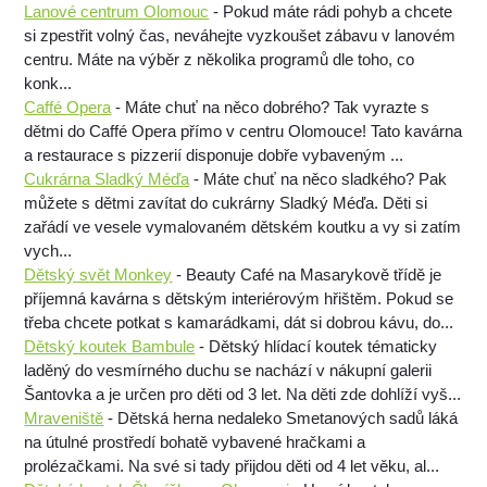
Lanové centrum Olomouc
- Pokud máte rádi pohyb a chcete
si zpestřit volný čas, neváhejte vyzkoušet zábavu v lanovém
centru. Máte na výběr z několika programů dle toho, co
konk...
Caffé Opera
- Máte chuť na něco dobrého? Tak vyrazte s
dětmi do Caffé Opera přímo v centru Olomouce! Tato kavárna
a restaurace s pizzerií disponuje dobře vybaveným ...
Cukrárna Sladký Méďa
- Máte chuť na něco sladkého? Pak
můžete s dětmi zavítat do cukrárny Sladký Méďa. Děti si
zařádí ve vesele vymalovaném dětském koutku a vy si zatím
vych...
Dětský svět Monkey
- Beauty Café na Masarykově třídě je
příjemná kavárna s dětským interiérovým hřištěm. Pokud se
třeba chcete potkat s kamarádkami, dát si dobrou kávu, do...
Dětský koutek Bambule
- Dětský hlídací koutek tématicky
laděný do vesmírného duchu se nachází v nákupní galerii
Šantovka a je určen pro děti od 3 let. Na děti zde dohlíží vyš...
Mraveniště
- Dětská herna nedaleko Smetanových sadů láká
na útulné prostředí bohatě vybavené hračkami a
prolézačkami. Na své si tady přijdou děti od 4 let věku, al...