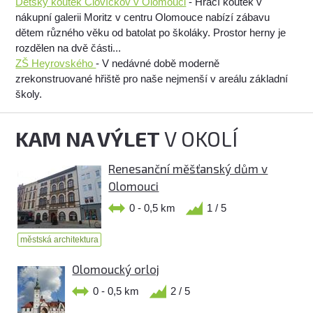
Dětský koutek Človíčkov v Olomouci
- Hrací koutek v
nákupní galerii Moritz v centru Olomouce nabízí zábavu
dětem různého věku od batolat po školáky. Prostor herny je
rozdělen na dvě části...
ZŠ Heyrovského
- V nedávné době moderně
zrekonstruované hřiště pro naše nejmenší v areálu základní
školy.
KAM NA VÝLET
V OKOLÍ
Renesanční měšťanský dům v
Olomouci
0 - 0,5 km
1 / 5
městská architektura
Olomoucký orloj
0 - 0,5 km
2 / 5