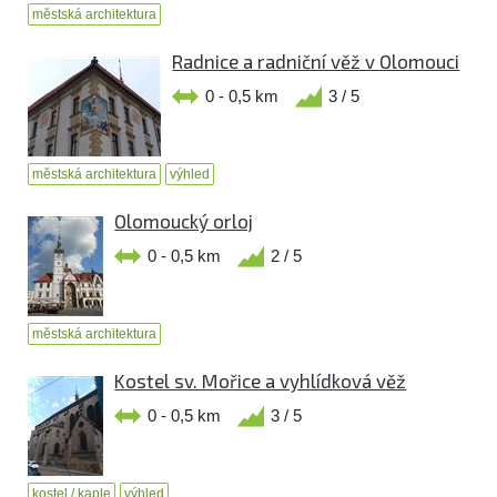
městská architektura
Radnice a radniční věž v Olomouci
0 - 0,5 km
3 / 5
městská architektura
výhled
Olomoucký orloj
0 - 0,5 km
2 / 5
městská architektura
Kostel sv. Mořice a vyhlídková věž
0 - 0,5 km
3 / 5
kostel / kaple
výhled