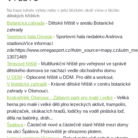
Na trase tohoto výletu nebo v jeho blízkém okolí víme o těchto
dětských hřištích
:
Botanická zahrada
- Dětské hřiště v areálu Botanické
zahrady
Sportovní hala Omega
- Sportovní hala nedaleko Androva
stadionuVíce informací
zde:https://www.omegasport.cz/#utm_source=mapy.cz&utm_m
13071469
Tenisové hřiště
- Multifunkční hřiště pro veřejnost ve správě
dětského domova se nachází vedle obchodního domu
U DDM
- Oplocené hřiště u DDM. Pro děti a workout.
V botatické zahradě
- Krásné dětské hřiště v centru botanické
zahrady v Olomouci.
Krokodýlek Olomouc - Zábavní park pro malé i velké
- Veliká
herna pro malé i velké děti plno lezeckých aktivit, trampolín,
prolézaček, skákacích hradů, lodičky na vodě pirátská loď,
děla na balónky, dráh...
Špálova
- Částečně nové a částečně staré hřiště mezi domy
na ulici Špálova. Pískoviště je ohrazeno plotem.