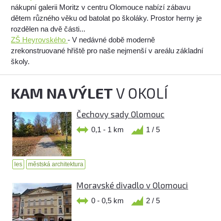
nákupní galerii Moritz v centru Olomouce nabízí zábavu
dětem různého věku od batolat po školáky. Prostor herny je
rozdělen na dvě části...
ZŠ Heyrovského
- V nedávné době moderně
zrekonstruované hřiště pro naše nejmenší v areálu základní
školy.
KAM NA VÝLET
V OKOLÍ
Čechovy sady Olomouc
0,1 - 1 km
1 / 5
les
městská architektura
Moravské divadlo v Olomouci
0 - 0,5 km
2 / 5