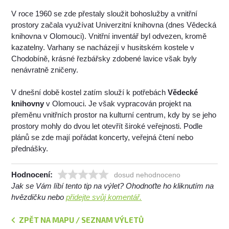
V roce 1960 se zde přestaly sloužit bohoslužby a vnitřní
prostory začala využívat Univerzitní knihovna (dnes Vědecká
knihovna v Olomouci). Vnitřní inventář byl odvezen, kromě
kazatelny. Varhany se nacházejí v husitském kostele v
Chodobíně, krásné řezbářsky zdobené lavice však byly
nenávratně zničeny.
V dnešní době kostel zatím slouží k potřebách
Vědecké
knihovny
v Olomouci. Je však vypracován projekt na
přeměnu vnitřních prostor na kulturní centrum, kdy by se jeho
prostory mohly do dvou let otevřít široké veřejnosti. Podle
plánů se zde mají pořádat koncerty, veřejná čtení nebo
přednášky.
Hodnocení:
dosud nehodnoceno
Jak se Vám líbí tento tip na výlet? Ohodnoťte ho kliknutím na
hvězdičku nebo
přidejte svůj komentář.
ZPĚT NA MAPU / SEZNAM VÝLETŮ