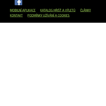
MOBILNÍ APLIKACE
KATALOG HŘIŠŤ
A VÝLETŮ
ČLÁNKY
KONTAKT
PODMÍNKY UŽÍVÁNÍ A COOKIES