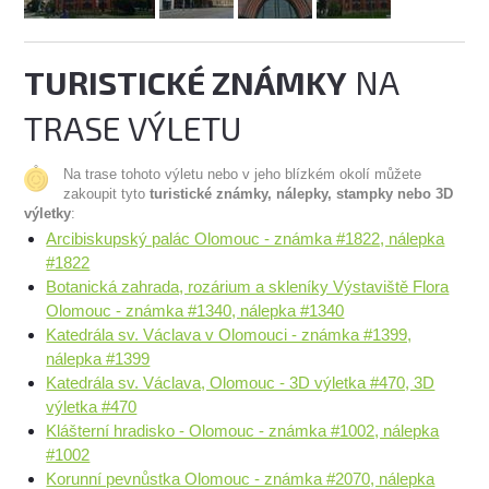
TURISTICKÉ ZNÁMKY
NA
TRASE VÝLETU
Na trase tohoto výletu nebo v jeho blízkém okolí můžete
zakoupit tyto
turistické známky, nálepky, stampky nebo 3D
výletky
:
Arcibiskupský palác Olomouc - známka #1822, nálepka
#1822
Botanická zahrada, rozárium a skleníky Výstaviště Flora
Olomouc - známka #1340, nálepka #1340
Katedrála sv. Václava v Olomouci - známka #1399,
nálepka #1399
Katedrála sv. Václava, Olomouc - 3D výletka #470, 3D
výletka #470
Klášterní hradisko - Olomouc - známka #1002, nálepka
#1002
Korunní pevnůstka Olomouc - známka #2070, nálepka