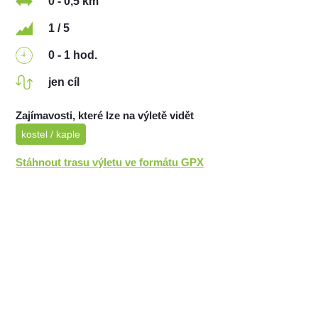
0 - 0,5 km
1 / 5
0 - 1 hod.
jen cíl
Zajímavosti, které lze na výletě vidět
kostel / kaple
Stáhnout trasu výletu ve formátu GPX