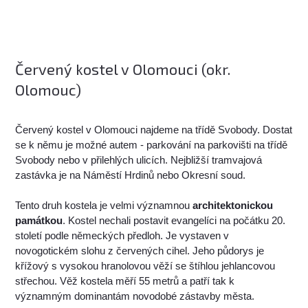
Červený kostel v Olomouci (okr.
Olomouc)
Červený kostel v Olomouci najdeme na třídě Svobody. Dostat
se k němu je možné autem - parkování na parkovišti na třídě
Svobody nebo v přilehlých ulicích. Nejbližší tramvajová
zastávka je na Náměstí Hrdinů nebo Okresní soud.
Tento druh kostela je velmi významnou
architektonickou
památkou
. Kostel nechali postavit evangelíci na počátku 20.
století podle německých předloh. Je vystaven v
novogotickém slohu z červených cihel. Jeho půdorys je
křížový s vysokou hranolovou věží se štíhlou jehlancovou
střechou. Věž kostela měří 55 metrů a patří tak k
významným dominantám novodobé zástavby města.