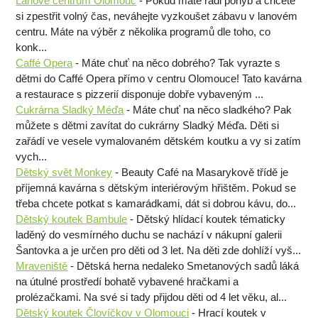
Lanové centrum Olomouc
- Pokud máte rádi pohyb a chcete
si zpestřit volný čas, neváhejte vyzkoušet zábavu v lanovém
centru. Máte na výběr z několika programů dle toho, co
konk...
Caffé Opera
- Máte chuť na něco dobrého? Tak vyrazte s
dětmi do Caffé Opera přímo v centru Olomouce! Tato kavárna
a restaurace s pizzerií disponuje dobře vybaveným ...
Cukrárna Sladký Méďa
- Máte chuť na něco sladkého? Pak
můžete s dětmi zavítat do cukrárny Sladký Méďa. Děti si
zařádí ve vesele vymalovaném dětském koutku a vy si zatím
vych...
Dětský svět Monkey
- Beauty Café na Masarykově třídě je
příjemná kavárna s dětským interiérovým hřištěm. Pokud se
třeba chcete potkat s kamarádkami, dát si dobrou kávu, do...
Dětský koutek Bambule
- Dětský hlídací koutek tématicky
laděný do vesmírného duchu se nachází v nákupní galerii
Šantovka a je určen pro děti od 3 let. Na děti zde dohlíží vyš...
Mraveniště
- Dětská herna nedaleko Smetanových sadů láká
na útulné prostředí bohatě vybavené hračkami a
prolézačkami. Na své si tady přijdou děti od 4 let věku, al...
Dětský koutek Človíčkov v Olomouci
- Hrací koutek v