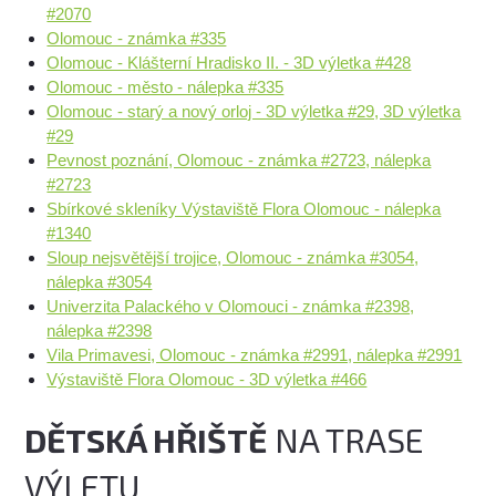
#2070
Olomouc - známka #335
Olomouc - Klášterní Hradisko II. - 3D výletka #428
Olomouc - město - nálepka #335
Olomouc - starý a nový orloj - 3D výletka #29, 3D výletka
#29
Pevnost poznání, Olomouc - známka #2723, nálepka
#2723
Sbírkové skleníky Výstaviště Flora Olomouc - nálepka
#1340
Sloup nejsvětější trojice, Olomouc - známka #3054,
nálepka #3054
Univerzita Palackého v Olomouci - známka #2398,
nálepka #2398
Vila Primavesi, Olomouc - známka #2991, nálepka #2991
Výstaviště Flora Olomouc - 3D výletka #466
DĚTSKÁ HŘIŠTĚ
NA TRASE
VÝLETU