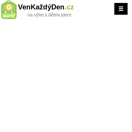
VenKaždýDen
.cz
na výlet s dětmi jdem