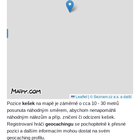
Leaflet
|
© Seznam.cz a.s. a další
Pozice
kešek
na mapě je záměrně o cca 10 - 30 metrů
posunuta náhodným směrem, abychom nenapomáhli
náhodným nálezům a příp. zničení či odcizení kešek.
Registrovaní hráči
geocachingu
se pochopitelně k přesné
pozici a dalším informacím mohou dostat na svém
geocaching profilu.