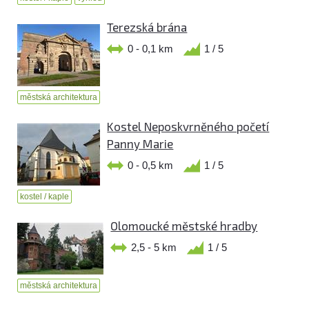
Terezská brána
0 - 0,1 km
1 / 5
městská architektura
Kostel Neposkvrněného početí
Panny Marie
0 - 0,5 km
1 / 5
kostel / kaple
Olomoucké městské hradby
2,5 - 5 km
1 / 5
městská architektura