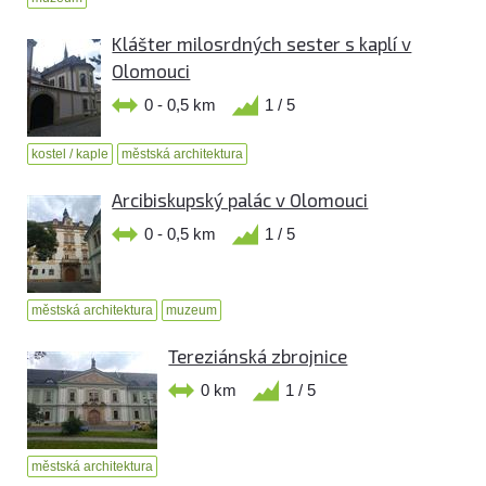
Klášter milosrdných sester s kaplí v
Olomouci
0 - 0,5 km
1 / 5
kostel / kaple
městská architektura
Arcibiskupský palác v Olomouci
0 - 0,5 km
1 / 5
městská architektura
muzeum
Tereziánská zbrojnice
0 km
1 / 5
městská architektura