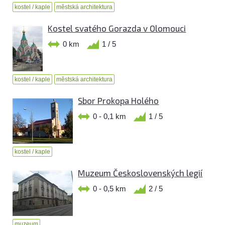
kostel / kaple
městská architektura
Kostel svatého Gorazda v Olomouci
0 km
1 / 5
kostel / kaple
městská architektura
Sbor Prokopa Holého
0 - 0,1 km
1 / 5
kostel / kaple
Muzeum Československých legií
0 - 0,5 km
2 / 5
muzeum