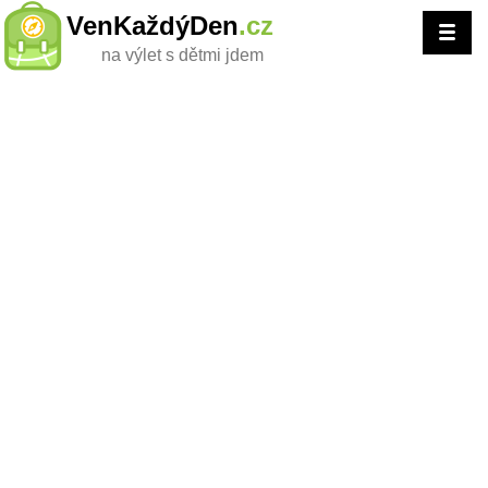
VenKaždýDen
.cz
na výlet s dětmi jdem