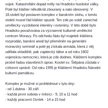
vojsk. Katastrofální dopad měly na Hradisko husitské války.
Poté byl klášter několikrát zbouraný a nato obnovený. V
18.století byl postaven komplex v barokním slohu, v tomto
století musel řád klášter opustit. Ten zde po sobě zanechal
umělecky vyzdobené interiéry i exteriéry. V této době bylo
Hradisko považována za významné kulturně umělecké
centrum Moravy. Po odchodu řádu byl majetek kláštera
rozprodán, barokní areál byl přeměněn na generální
moravský seminář a poté jej získala armáda, která z něj
udělala skladiště, pak zajatecký tábor a od roku 1802
vojenskou nemocnici, která je zde dodnes. Klášterní komplex
prošel řadou stavebních úprav. Kostel sv. Štěpána zůstala v
církevní správě. Od roku 1995 je Klášterní Hradisko Národní
kulturní památkou.
Komplex je možné si prohlédnout v tyto dny:
- od 1.dubna - 30 září
- každá první sobota v měsíci - 9, 10 a 11 hod
- každý pracovní čtvrtek - 14 a 15 hod