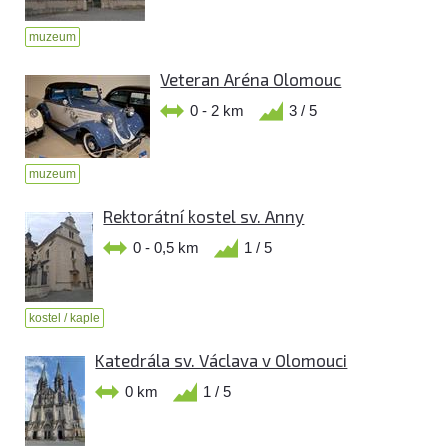
muzeum
Veteran Aréna Olomouc
0 - 2 km
3 / 5
muzeum
Rektorátní kostel sv. Anny
0 - 0,5 km
1 / 5
kostel / kaple
Katedrála sv. Václava v Olomouci
0 km
1 / 5