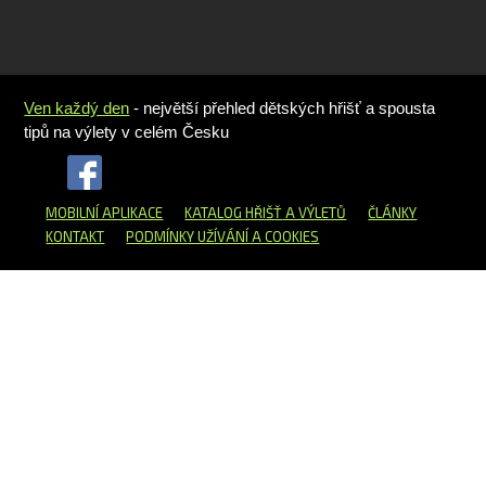
Ven každý den
- největší přehled dětských hřišť a spousta
tipů na výlety v celém Česku
MOBILNÍ APLIKACE
KATALOG HŘIŠŤ
A VÝLETŮ
ČLÁNKY
KONTAKT
PODMÍNKY UŽÍVÁNÍ A COOKIES