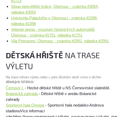
#2723
Sloup nejsvětější trojice, Olomouc - známka #3054,
nálepka #3054
Univerzita Palackého v Olomouci - známka #2398,
nálepka #2398
Veteran arena - muzeum historických automobilů
Olomouc - známka #1751, nálepka #1751
Vila Primavesi, Olomouc - známka #2991, nálepka #2991
DĚTSKÁ HŘIŠTĚ
NA TRASE
VÝLETU
Na trase tohoto výletu nebo v jeho blízkém okolí víme o těchto
dětských hřištích
:
Černovír I.
- Hezké dětské hřiště u NS Černovírské slatiniště.
Botanická zahrada
- Dětské hřiště v areálu Botanické
zahrady
Sportovní hala Omega
- Sportovní hala nedaleko Androva
stadionuVíce informací
zde:https://www.omegasport.cz/#utm_source=mapy.cz&utm_m