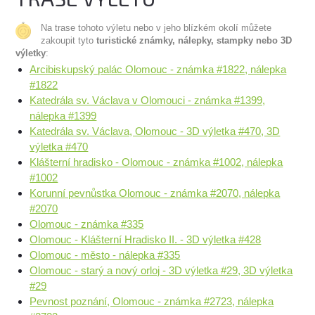
Na trase tohoto výletu nebo v jeho blízkém okolí můžete
zakoupit tyto
turistické známky, nálepky, stampky nebo 3D
výletky
:
Arcibiskupský palác Olomouc - známka #1822, nálepka
#1822
Katedrála sv. Václava v Olomouci - známka #1399,
nálepka #1399
Katedrála sv. Václava, Olomouc - 3D výletka #470, 3D
výletka #470
Klášterní hradisko - Olomouc - známka #1002, nálepka
#1002
Korunní pevnůstka Olomouc - známka #2070, nálepka
#2070
Olomouc - známka #335
Olomouc - Klášterní Hradisko II. - 3D výletka #428
Olomouc - město - nálepka #335
Olomouc - starý a nový orloj - 3D výletka #29, 3D výletka
#29
Pevnost poznání, Olomouc - známka #2723, nálepka