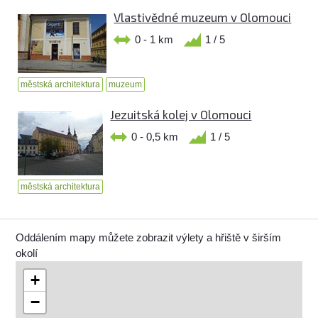
Vlastivědné muzeum v Olomouci
0 - 1 km
1 / 5
městská architektura
muzeum
Jezuitská kolej v Olomouci
0 - 0,5 km
1 / 5
městská architektura
Oddálením mapy můžete zobrazit výlety a hřiště v širším
okolí
+
−