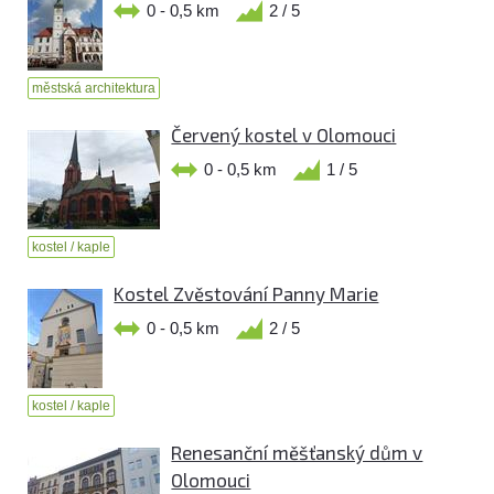
0 - 0,5 km
2 / 5
městská architektura
Červený kostel v Olomouci
0 - 0,5 km
1 / 5
kostel / kaple
Kostel Zvěstování Panny Marie
0 - 0,5 km
2 / 5
kostel / kaple
Renesanční měšťanský dům v
Olomouci