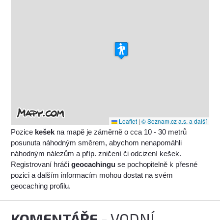
Leaflet
|
© Seznam.cz a.s. a další
Pozice
kešek
na mapě je záměrně o cca 10 - 30 metrů
posunuta náhodným směrem, abychom nenapomáhli
náhodným nálezům a příp. zničení či odcizení kešek.
Registrovaní hráči
geocachingu
se pochopitelně k přesné
pozici a dalším informacím mohou dostat na svém
geocaching profilu.
KOMENTÁŘE
- VODNÍ