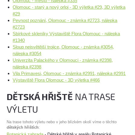
Olomouc - město - nálepka #335
Olomouc - starý a nový orloj - 3D výletka #29, 3D výletka
#29
Pevnost poznání, Olomouc - známka #2723, nálepka
#2723
Sbírkové skleníky Výstaviště Flora Olomouc - nálepka
#1340
Sloup nejsvětější trojice, Olomouc - známka #3054,
nálepka #3054
Univerzita Palackého v Olomouci - známka #2398,
nálepka #2398
Vila Primavesi, Olomouc - známka #2991, nálepka #2991
Výstaviště Flora Olomouc - 3D výletka #466
DĚTSKÁ HŘIŠTĚ
NA TRASE
VÝLETU
Na trase tohoto výletu nebo v jeho blízkém okolí víme o těchto
dětských hřištích
:
Botanická zahrada
- Dětské hřiště v areálu Botanické