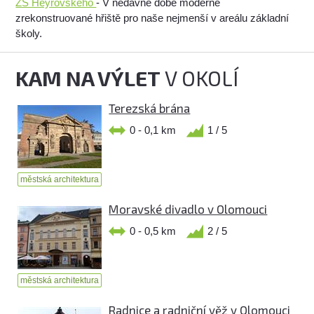
ZŠ Heyrovského
- V nedávné době moderně
zrekonstruované hřiště pro naše nejmenší v areálu základní
školy.
KAM NA VÝLET
V OKOLÍ
Terezská brána
0 - 0,1 km
1 / 5
městská architektura
Moravské divadlo v Olomouci
0 - 0,5 km
2 / 5
městská architektura
Radnice a radniční věž v Olomouci