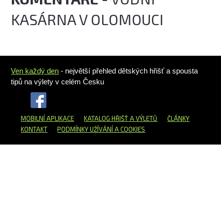
KASÁRNA V OLOMOUCI
Ven každý den
- největší přehled dětských hřišť a spousta
tipů na výlety v celém Česku
MOBILNÍ APLIKACE
KATALOG HŘIŠŤ
A VÝLETŮ
ČLÁNKY
KONTAKT
PODMÍNKY UŽÍVÁNÍ A COOKIES