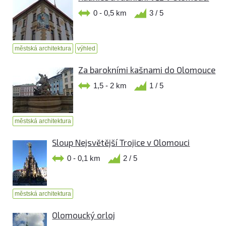
0 - 0,5 km
3 / 5
městská architektura
výhled
Za barokními kašnami do Olomouce
1,5 - 2 km
1 / 5
městská architektura
Sloup Nejsvětější Trojice v Olomouci
0 - 0,1 km
2 / 5
městská architektura
Olomoucký orloj