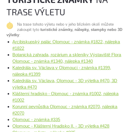
TRASE VÝLETU
Na trase tohoto výletu nebo v jeho blízkém okolí můžete
zakoupit tyto
turistické známky, nálepky, stampky nebo 3D
výletky
:
Arcibiskupský palác Olomouc - známka #1822, nálepka
#1822
Botanická zahrada, rozárium a skleníky Výstaviště Flora
Olomouc - známka #1340, nálepka #1340
Katedrála sv. Václava v Olomouci - známka #1399,
nálepka #1399
Katedrála sv. Václava, Olomouc - 3D výletka #470, 3D
výletka #470
Klášterní hradisko - Olomouc - známka #1002, nálepka
#1002
Korunní pevnůstka Olomouc - známka #2070, nálepka
#2070
Olomouc - známka #335
Olomouc - Klášterní Hradisko II. - 3D výletka #428