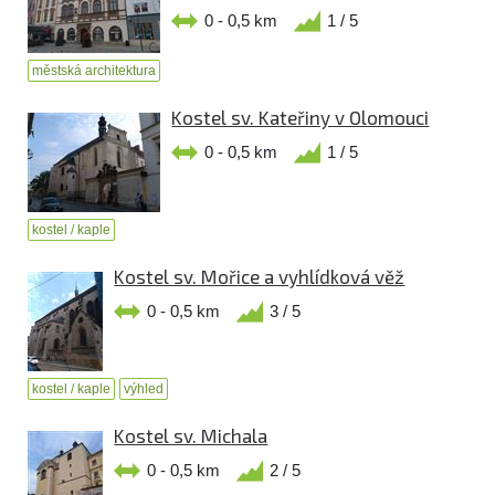
0 - 0,5 km
1 / 5
městská architektura
Kostel sv. Kateřiny v Olomouci
0 - 0,5 km
1 / 5
kostel / kaple
Kostel sv. Mořice a vyhlídková věž
0 - 0,5 km
3 / 5
kostel / kaple
výhled
Kostel sv. Michala
0 - 0,5 km
2 / 5