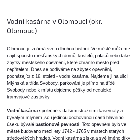
Vodní kasárna v Olomouci (okr.
Olomouc)
Olomouc je známá svou dlouhou historií. Ve městě můžeme
najít spoustu měšťanských domů, kostelů, paláců nebo také
zbytky městského opevnění, které chránilo město před
nepřítelem. Dnes se podíváme na zbytek opevnění,
pocházející z 18. století - vodní kasárna. Najdeme ji na ulici
Mlýnská a třída Svobody, parkování je přímo na třídě
Svobody nebo k místu dojdeme pěšky od nedaleké
tramvajové zastávky.
Vodní kasárna
společně s dalšími strážními kasematy a
bývalým mlýnem jsou jedinou dochovanou částí hlavního
úseku bývalé
bastionové pevnosti
. Toto opevnění bylo ve
městě budováno mezi lety 1742 - 1765 v místech starých
středověkých hradeb. Vodní kasárna získala své jméno díky