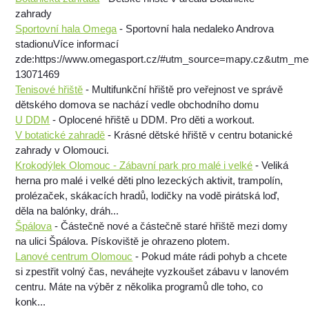
zahrady
Sportovní hala Omega
- Sportovní hala nedaleko Androva
stadionuVíce informací
zde:https://www.omegasport.cz/#utm_source=mapy.cz&utm_m
13071469
Tenisové hřiště
- Multifunkční hřiště pro veřejnost ve správě
dětského domova se nachází vedle obchodního domu
U DDM
- Oplocené hřiště u DDM. Pro děti a workout.
V botatické zahradě
- Krásné dětské hřiště v centru botanické
zahrady v Olomouci.
Krokodýlek Olomouc - Zábavní park pro malé i velké
- Veliká
herna pro malé i velké děti plno lezeckých aktivit, trampolín,
prolézaček, skákacích hradů, lodičky na vodě pirátská loď,
děla na balónky, dráh...
Špálova
- Částečně nové a částečně staré hřiště mezi domy
na ulici Špálova. Pískoviště je ohrazeno plotem.
Lanové centrum Olomouc
- Pokud máte rádi pohyb a chcete
si zpestřit volný čas, neváhejte vyzkoušet zábavu v lanovém
centru. Máte na výběr z několika programů dle toho, co
konk...