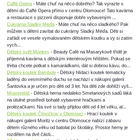
Caffé Opera
- Máte chuť na něco dobrého? Tak vyrazte s
dětmi do Caffé Opera přímo v centru Olomouce! Tato kavárna
a restaurace s pizzerií disponuje dobře vybaveným ...
Cukrárna Sladký Méďa
- Máte chuť na něco sladkého? Pak
můžete s dětmi zavítat do cukrárny Sladký Méďa. Děti si
zařádí ve vesele vymalovaném dětském koutku a vy si zatím
vych...
Dětský svět Monkey
- Beauty Café na Masarykově třídě je
příjemná kavárna s dětským interiérovým hřištěm. Pokud se
třeba chcete potkat s kamarádkami, dát si dobrou kávu, do...
Dětský koutek Bambule
- Dětský hlídací koutek tématicky
laděný do vesmírného duchu se nachází v nákupní galerii
Šantovka a je určen pro děti od 3 let. Na děti zde dohlíží vyš...
Mraveniště
- Dětská herna nedaleko Smetanových sadů láká
na útulné prostředí bohatě vybavené hračkami a
prolézačkami. Na své si tady přijdou děti od 4 let věku, al...
Dětský koutek Človíčkov v Olomouci
- Hrací koutek v
nákupní galerii Moritz v centru Olomouce nabízí zábavu
dětem různého věku od batolat po školáky. Prostor herny je
rozdělen na dvě části...