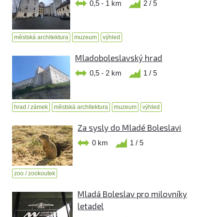
0,5 - 1 km
2 / 5
městská architektura
muzeum
výhled
Mladoboleslavský hrad
0,5 - 2 km
1 / 5
hrad / zámek
městská architektura
muzeum
výhled
Za sysly do Mladé Boleslavi
0 km
1 / 5
zoo / zookoutek
Mladá Boleslav pro milovníky
letadel