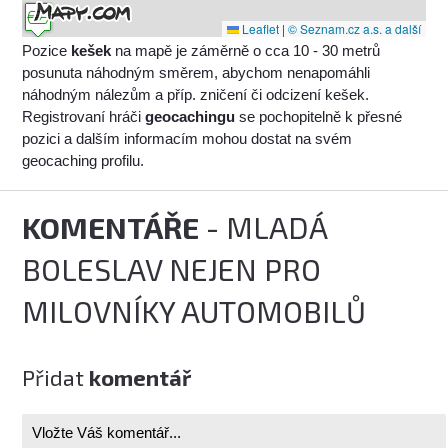
Leaflet
|
© Seznam.cz a.s. a další
Pozice
kešek
na mapě je záměrně o cca 10 - 30 metrů
posunuta náhodným směrem, abychom nenapomáhli
náhodným nálezům a příp. zničení či odcizení kešek.
Registrovaní hráči
geocachingu
se pochopitelně k přesné
pozici a dalším informacím mohou dostat na svém
geocaching profilu.
KOMENTÁŘE
- MLADÁ
BOLESLAV NEJEN PRO
MILOVNÍKY AUTOMOBILŮ
Přidat
komentář