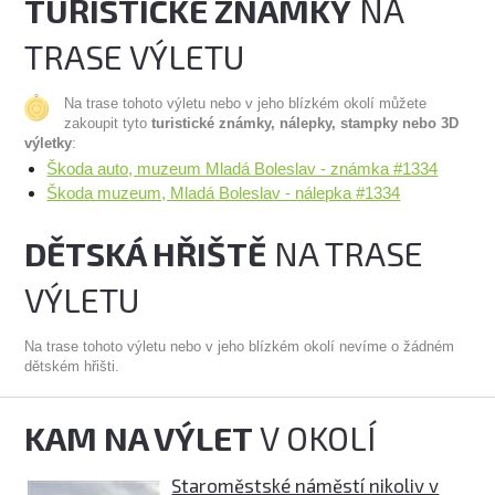
TURISTICKÉ ZNÁMKY
NA
TRASE VÝLETU
Na trase tohoto výletu nebo v jeho blízkém okolí můžete
zakoupit tyto
turistické známky, nálepky, stampky nebo 3D
výletky
:
Škoda auto, muzeum Mladá Boleslav - známka #1334
Škoda muzeum, Mladá Boleslav - nálepka #1334
DĚTSKÁ HŘIŠTĚ
NA TRASE
VÝLETU
Na trase tohoto výletu nebo v jeho blízkém okolí nevíme o žádném
dětském hřišti.
KAM NA VÝLET
V OKOLÍ
Staroměstské náměstí nikoliv v