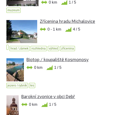
0 km
1 / 5
muzeum
Zřícenina hradu Michalovice
0 - 1 km
4 / 5
hrad / zámek
rozhledna
výhled
zřícenina
Biotop / koupaliště Kosmonosy
0 km
1 / 5
jezero / rybník
les
Barokní zvonice v obci Debř
0 km
1 / 5