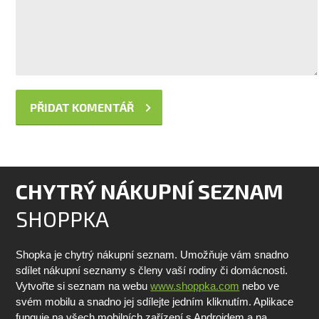
CHYTRÝ NÁKUPNÍ SEZNAM
SHOPPKA
Shopka je chytrý nákupní seznam. Umožňuje vám snadno
sdílet nákupní seznamy s členy vaší rodiny či domácnosti.
Vytvořte si seznam na webu
www.shoppka.com
nebo ve
svém mobilu a snadno jej sdílejte jedním kliknutím. Aplikace
funguje na všech mobilních zařízení s Androidem a na