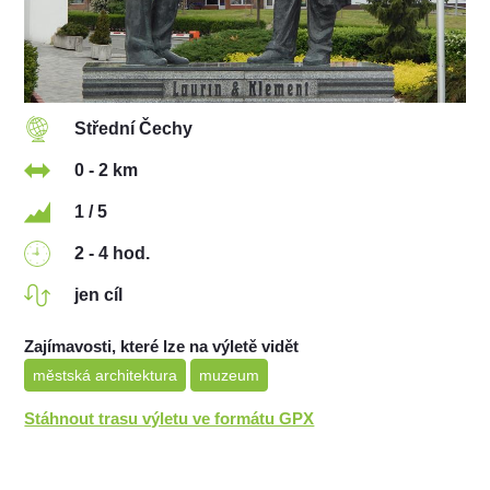
Střední Čechy
0 - 2 km
1 / 5
2 - 4 hod.
jen cíl
Zajímavosti, které lze na výletě vidět
městská architektura
muzeum
Stáhnout trasu výletu ve formátu GPX