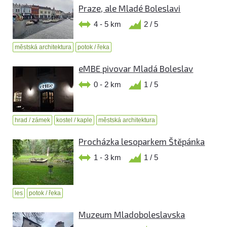
Praze, ale Mladé Boleslavi
4 - 5 km
2 / 5
městská architektura
potok / řeka
eMBE pivovar Mladá Boleslav
0 - 2 km
1 / 5
hrad / zámek
kostel / kaple
městská architektura
Procházka lesoparkem Štěpánka
1 - 3 km
1 / 5
les
potok / řeka
Muzeum Mladoboleslavska