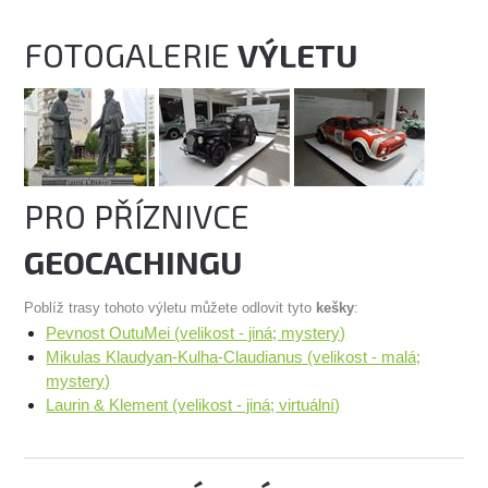
FOTOGALERIE
VÝLETU
PRO PŘÍZNIVCE
GEOCACHINGU
Poblíž trasy tohoto výletu můžete odlovit tyto
kešky
:
Pevnost OutuMei (velikost - jiná; mystery)
Mikulas Klaudyan-Kulha-Claudianus (velikost - malá;
mystery)
Laurin & Klement (velikost - jiná; virtuální)