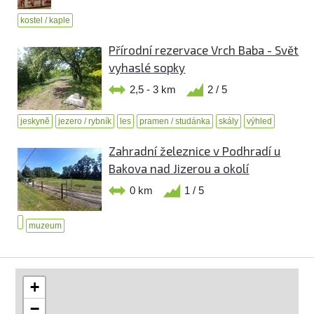
kostel / kaple
Přírodní rezervace Vrch Baba - Svět
vyhaslé sopky
2,5 - 3 km
2 / 5
jeskyně
jezero / rybník
les
pramen / studánka
skály
výhled
Zahradní železnice v Podhradí u
Bakova nad Jizerou a okolí
0 km
1 / 5
muzeum
+
−