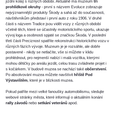
jízdní kola) s různých období. Aktuálně má muzeum
tři
prohlídkové okruhy
- první s názvem Evoluce zobrazuje
nejvýznamnější produkty Škody a sahá až do současnosti,
návštěvníkům představí i první auto z roku 1906. V druhé
části s názvem Tradice jsou vidět vozy z různých období
včetně těch, které se účastnily motoristického sportu, ukazuje
vývoj loga a osobnosti spjaté se značkou Škoda. V poslední
třetí části Preciznost spatříte rekonstrukci historického vozu v
různých fázích vývoje. Muzeum je je rozsáhle, ale dobře
postavené - nikdy se netlačíte, vše si můžete v klidu
prohlédnout, pro nejmenší nabízí i malá vozítka, kterými
mohou dětičky po areálu jezdit, celou trasu zvládnete projet i
s kočárkem. V budově muzea se nachází také
občerstvení
.
Po absolvování muzea můžete navštívit
hřiště Pod
Výstavištěm
, které je v blízkosti muzea.
Pokud patříte mezi velké fanoušky automobilismu, sledujte
webové stránky města, které informují o aktuálním konání
rally závodů
nebo
setkání veteránů
apod.