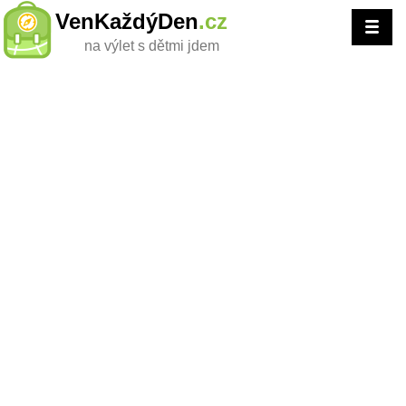
VenKaždýDen
.cz
na výlet s dětmi jdem