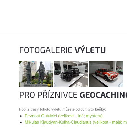
FOTOGALERIE
VÝLETU
PRO PŘÍZNIVCE
GEOCACHIN
Poblíž trasy tohoto výletu můžete odlovit tyto
kešky
:
Pevnost OutuMei (velikost - jiná; mystery)
Mikulas Klaudyan-Kulha-Claudianus (velikost - malá; m