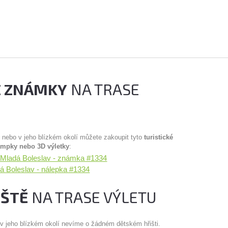
É ZNÁMKY
NA TRASE
u nebo v jeho blízkém okolí můžete zakoupit tyto
turistické
ampky nebo 3D výletky
:
Mladá Boleslav - známka #1334
 Boleslav - nálepka #1334
IŠTĚ
NA TRASE VÝLETU
 v jeho blízkém okolí nevíme o žádném dětském hřišti.