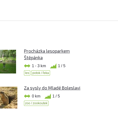
Procházka lesoparkem
Štěpánka
1 - 3 km
1 / 5
les
potok / řeka
Za sysly do Mladé Boleslavi
0 km
1 / 5
zoo / zookoutek