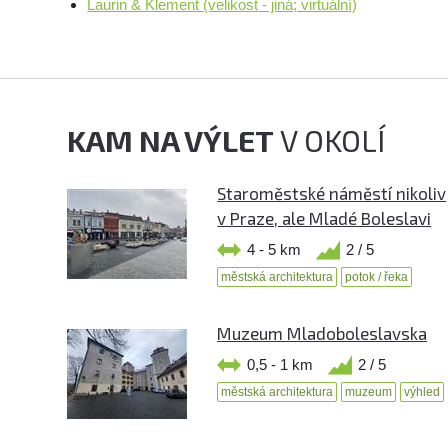
Laurin & Klement (velikost - jiná; virtuální)
KAM NA VÝLET
V OKOLÍ
Staroměstské náměstí nikoliv
v Praze, ale Mladé Boleslavi
4 - 5 km
2 / 5
městská architektura
potok / řeka
Muzeum Mladoboleslavska
0,5 - 1 km
2 / 5
městská architektura
muzeum
výhled