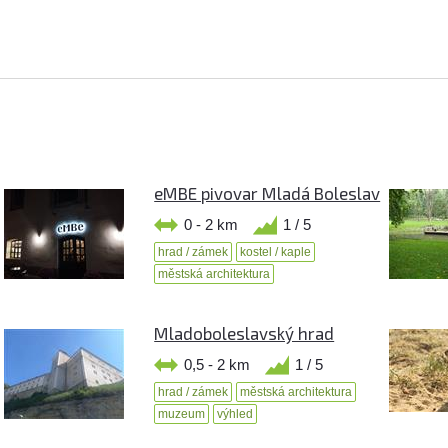
eMBE pivovar Mladá Boleslav
0 - 2 km
1 / 5
hrad / zámek
kostel / kaple
městská architektura
Mladoboleslavský hrad
0,5 - 2 km
1 / 5
hrad / zámek
městská architektura
muzeum
výhled