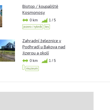
Biotop / koupaliště
Kosmonosy
0 km
1 / 5
jezero / rybník
les
Zahradní železnice v
Podhradí u Bakova nad
Jizerou a okolí
0 km
1 / 5
muzeum