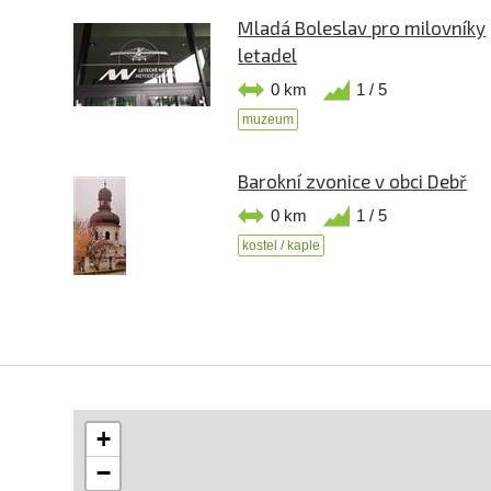
Mladá Boleslav pro milovníky
letadel
0 km
1 / 5
muzeum
Barokní zvonice v obci Debř
0 km
1 / 5
kostel / kaple
+
−