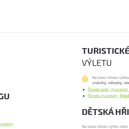
TURISTICK
VÝLETU
Na trase tohoto výlet
známky, nálepky, st
Škoda auto, muzeum 
GU
Škoda muzeum, Mladá
DĚTSKÁ HŘ
ystery)
Na trase tohoto výletu nebo