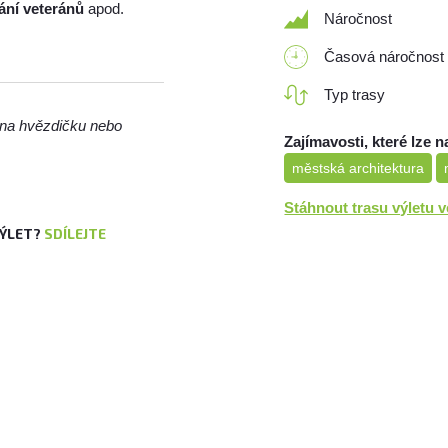
ání veteránů
apod.
Náročnost
Časová náročnost
Typ trasy
m na hvězdičku nebo
Zajímavosti, které lze n
městská architektura
Stáhnout trasu výletu 
VÝLET?
SDÍLEJTE