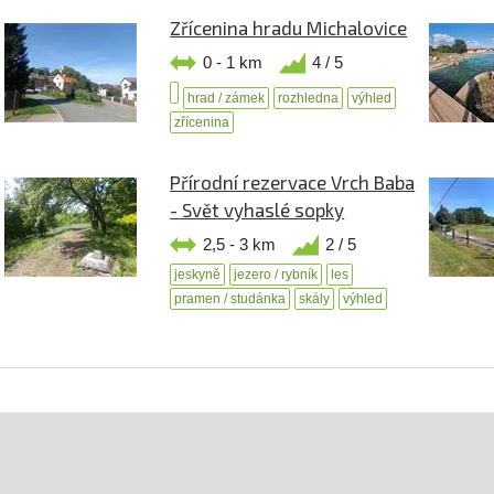
Zřícenina hradu Michalovice
0 - 1 km
4 / 5
hrad / zámek
rozhledna
výhled
zřícenina
Přírodní rezervace Vrch Baba
- Svět vyhaslé sopky
2,5 - 3 km
2 / 5
jeskyně
jezero / rybník
les
pramen / studánka
skály
výhled