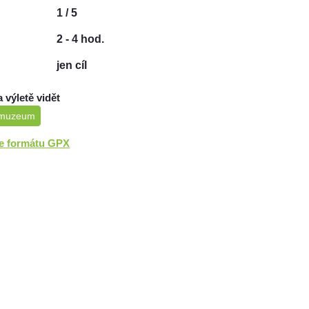
1 / 5
2 - 4 hod.
jen cíl
a výletě vidět
muzeum
ve formátu GPX