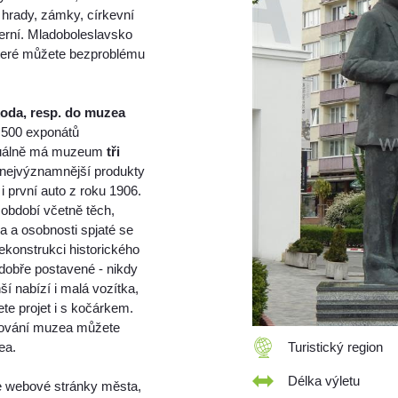
 hrady, zámky, církevní
derní. Mladoboleslavsko
které můžete bezproblému
oda, resp. do muzea
 500 exponátů
Aktuálně má muzeum
tři
 nejvýznamnější produkty
 první auto z roku 1906.
 období včetně těch,
ga a osobnosti spjaté se
rekonstrukci historického
 dobře postavené - nikdy
ší nabízí i malá vozítka,
ete projet i s kočárkem.
vování muzea můžete
ea.
Turistický region
Délka výletu
te webové stránky města,