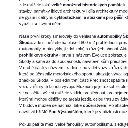
zde můžete také
velké množství historických památek
-
stavby, památky lidové architektury i díla architektury mo
se pyšní i četnými
cyklostezkami a stezkami pro pěší
, 
využít i se svými dětmi.
Naše první kroky směřovaly do věhlasné
automobilky Šk
Škoda
. Zde si můžete na ploše 1800 m2 prohlédnout přes
(automobily, motocykly, jízdní kola) s různých období. 
prohlídkové okruhy
- první s názvem Evoluce zobrazuje
Škody a sahá až do současnosti, návštěvníkům představí i
V druhé části s názvem Tradice jsou vidět vozy z různých
které se účastnily motoristického sportu, ukazuje vývoj lo
značkou Škoda. V poslední třetí části Preciznost spatříte 
vozu v různých fázích vývoje. Muzeum je je rozsáhle, ale
se netlačíte, vše si můžete v klidu prohlédnout, pro nejmen
kterými mohou dětičky po areálu jezdit, celou trasu zvládn
V budově muzea se nachází také
občerstvení
. Po absol
navštívit
hřiště Pod Výstavištěm
, které je v blízkosti muz
Pokud patříte mezi velké fanoušky automobilismu, sleduj