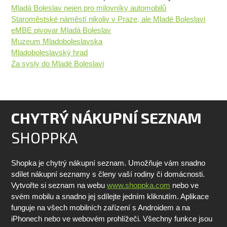
Mladá Boleslav nejen pro milovníky automobilů
Staroměstské náměstí nikoliv v Praze, ale Mladé Boleslavi
eMBE pivovar Mladá Boleslav
Muzeum Mladoboleslavska
Mladoboleslavský hrad
Za sysly do Mladé Boleslavi
CHYTRÝ NÁKUPNÍ SEZNAM
SHOPPKA
Shopka je chytrý nákupní seznam. Umožňuje vám snadno
sdílet nákupní seznamy s členy vaší rodiny či domácnosti.
Vytvořte si seznam na webu
www.shoppka.com
nebo ve
svém mobilu a snadno jej sdílejte jedním kliknutím. Aplikace
funguje na všech mobilních zařízení s Androidem a na
iPhonech nebo ve webovém prohlížeči. Všechny funkce jsou