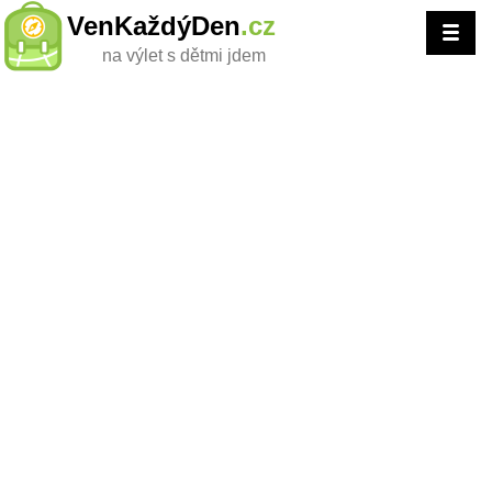
VenKaždýDen
.cz
na výlet s dětmi jdem