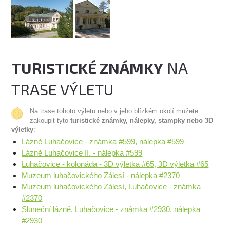
TURISTICKÉ ZNÁMKY
NA
TRASE VÝLETU
Na trase tohoto výletu nebo v jeho blízkém okolí můžete
zakoupit tyto
turistické známky, nálepky, stampky nebo 3D
výletky
:
Lázně Luhačovice - známka #599, nálepka #599
Lázně Luhačovice II. - nálepka #599
Luhačovice - kolonáda - 3D výletka #65, 3D výletka #65
Muzeum luhačovického Zálesí - nálepka #2370
Muzeum luhačovického Zálesí, Luhačovice - známka
#2370
Sluneční lázně, Luhačovice - známka #2930, nálepka
#2930