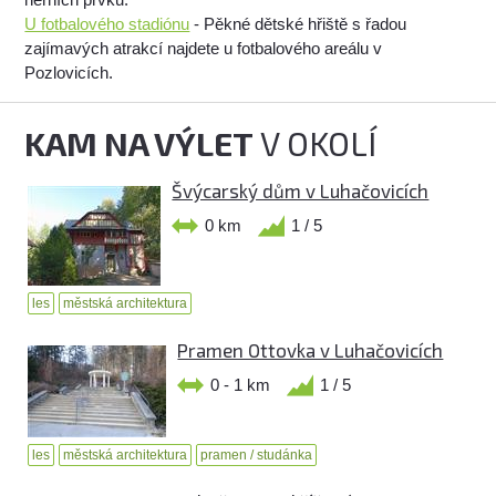
U fotbalového stadiónu
- Pěkné dětské hřiště s řadou
zajímavých atrakcí najdete u fotbalového areálu v
Pozlovicích.
KAM NA VÝLET
V OKOLÍ
Švýcarský dům v Luhačovicích
0 km
1 / 5
les
městská architektura
Pramen Ottovka v Luhačovicích
0 - 1 km
1 / 5
les
městská architektura
pramen / studánka