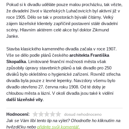
Pokud si k divadlu uděláte pouze malou procházku, tak vězte,
že divadelní život v lázeňských Luhačovicích byl aktivní již v
roce 1905. Dělo se tak v prostorách bývalé čítárny. Velký
zájem lázeňské klientely zapříčinil postavení stálé divadelní
scény. Hlavním aktérem celé akce byl doktor Zikmund
Janke.
Stavba klasického kamenného divadla začala v roce 1907.
Vše se dělo podle plánů českého
architekta Františka
Skopalíka
. Limitované finanční možnosti města však
způsobily úpravy stavebních plánů a tak divadlo pro 250
diváků bylo okleštěno o hygienické zařízení. Rovněž střecha
divadla byla pouze z levné lepenky. Navzdory všemu bylo
divadlo otevřeno 27. června roku 1908. Od té doby je
chloubou města a lázní. V okolí divadla jsou také k vidění
další lázeňské vily
.
Hodnocení:
dosud nehodnoceno
Jak se Vám líbí tento tip na výlet? Ohodnoťte ho kliknutím na
hvězdičku nebo
přidejte svůj komentář.