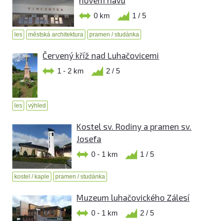
0 km
1 / 5
les
městská architektura
pramen / studánka
Červený kříž nad Luhačovicemi
1 - 2 km
2 / 5
les
výhled
Kostel sv. Rodiny a pramen sv.
Josefa
0 - 1 km
1 / 5
kostel / kaple
pramen / studánka
Muzeum luhačovického Zálesí
0 - 1 km
2 / 5