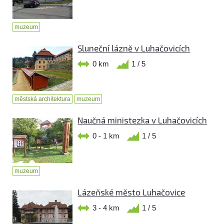
muzeum
Sluneční lázně v Luhačovicích
0 km
1 / 5
městská architektura
muzeum
Naučná ministezka v Luhačovicích
0 - 1 km
1 / 5
muzeum
Lázeňské město Luhačovice
3 - 4 km
1 / 5