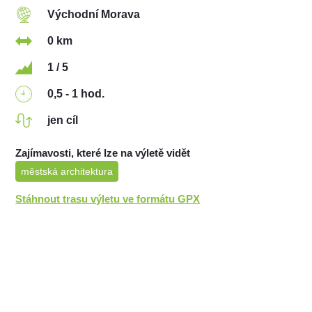
Východní Morava
0 km
1 / 5
0,5 - 1 hod.
jen cíl
Zajímavosti, které lze na výletě vidět
městská architektura
Stáhnout trasu výletu ve formátu GPX