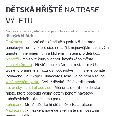
DĚTSKÁ HŘIŠTĚ
NA TRASE
VÝLETU
Na trase tohoto výletu nebo v jeho blízkém okolí víme o těchto
dětských hřištích
:
Družstevní
- Ukryté dětské hřiště s pískovištěm mezi
panelovými domy, které sice nepatří k nejnovějším, ale svým
umístěním je příjemným a klidným místem pro dětsko...
Nábřeží
- tenisové kurty v centru lázeňského města
U hotelu Ambra
- Hřiště u hotelu Ambra, restaurace U
Solného pramene s možností občerstvení. Hřiště je bohatě
vybavené. Je v kopci Luhačovic u lesa. Je na něm vše, na ...
V zámeckém parku
- Velké dětské hřiště vedle zámku.
Lázeňský park Luhačovice
- Menší, ale oblíbené dětské
hřiště, které poslouží vašim dětem během návštěvy
Luhačovického lázeňského parku
Luhapark
- Menší dětské hřiště s několika atrakcemi.
Nádražní ul.
- Hezké a nové dětské hřiště s množstvím
herních prvků.