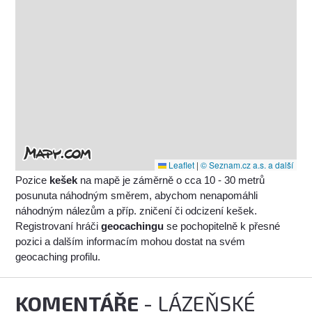
Leaflet
|
© Seznam.cz a.s. a další
Pozice
kešek
na mapě je záměrně o cca 10 - 30 metrů
posunuta náhodným směrem, abychom nenapomáhli
náhodným nálezům a příp. zničení či odcizení kešek.
Registrovaní hráči
geocachingu
se pochopitelně k přesné
pozici a dalším informacím mohou dostat na svém
geocaching profilu.
KOMENTÁŘE
- LÁZEŇSKÉ