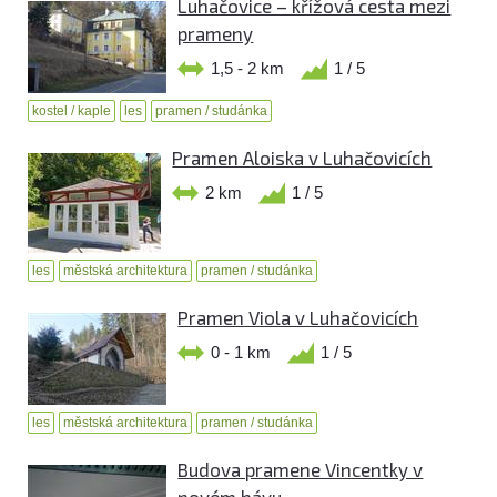
Luhačovice – křížová cesta mezi
prameny
1,5 - 2 km
1 / 5
kostel / kaple
les
pramen / studánka
Pramen Aloiska v Luhačovicích
2 km
1 / 5
les
městská architektura
pramen / studánka
Pramen Viola v Luhačovicích
0 - 1 km
1 / 5
les
městská architektura
pramen / studánka
Budova pramene Vincentky v
novém hávu