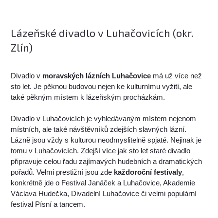
Lázeňské divadlo v Luhačovicích (okr.
Zlín)
Divadlo v
moravských lázních Luhačovice
má už více než
sto let. Je pěknou budovou nejen ke kulturnímu vyžití, ale
také pěkným místem k lázeňským procházkám.
Divadlo v Luhačovicích je vyhledávaným místem nejenom
místních, ale také návštěvníků zdejších slavných lázní.
Lázně jsou vždy s kulturou neodmyslitelně spjaté. Nejinak je
tomu v Luhačovicích. Zdejší více jak sto let staré divadlo
připravuje celou řadu zajímavých hudebních a dramatických
pořadů. Velmi prestižní jsou zde
každoroční festivaly
,
konkrétně jde o Festival Janáček a Luhačovice, Akademie
Václava Hudečka, Divadelní Luhačovice či velmi populární
festival Písní a tancem.