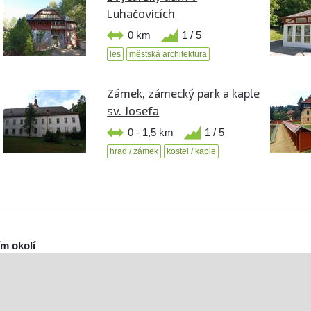
Luhačovicích
0 km
1 / 5
les
městská architektura
Zámek, zámecký park a kaple
sv. Josefa
0 - 1,5 km
1 / 5
hrad / zámek
kostel / kaple
ím okolí