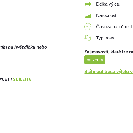
Délka výletu
Náročnost
Časová náročnost
Typ trasy
nutím na hvězdičku nebo
Zajímavosti, které lze n
muzeum
Stáhnout trasu výletu 
VÝLET?
SDÍLEJTE