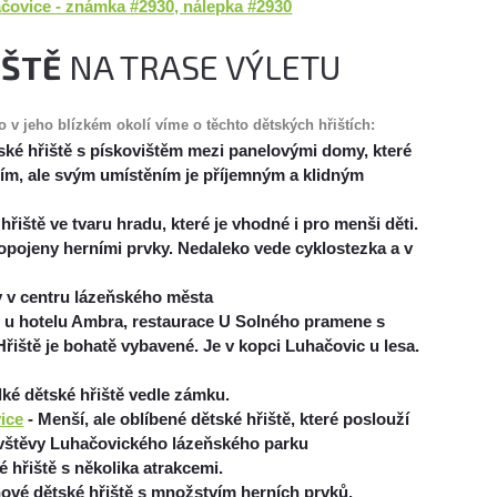
ačovice - známka #2930, nálepka #2930
IŠTĚ
NA TRASE VÝLETU
bo v jeho blízkém okolí víme o těchto
dětských hřištích
:
tské hřiště s pískovištěm mezi panelovými domy, které
jším, ale svým umístěním je příjemným a klidným
hřiště ve tvaru hradu, které je vhodné i pro menši děti.
ropojeny herními prvky. Nedaleko vede cyklostezka a v
y v centru lázeňského města
ě u hotelu Ambra, restaurace U Solného pramene s
řiště je bohatě vybavené. Je v kopci Luhačovic u lesa.
lké dětské hřiště vedle zámku.
ice
- Menší, ale oblíbené dětské hřiště, které poslouží
štěvy Luhačovického lázeňského parku
 hřiště s několika atrakcemi.
nové dětské hřiště s množstvím herních prvků.