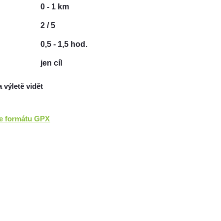
0 - 1 km
2 / 5
0,5 - 1,5 hod.
jen cíl
a výletě vidět
ve formátu GPX