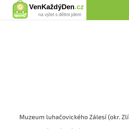
VenKaždýDen
.cz
na výlet s dětmi jdem
Muzeum luhačovického Zálesí (okr. Zlí