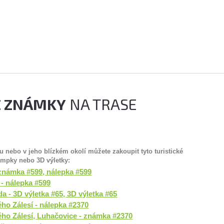
É ZNÁMKY
NA TRASE
tu nebo v jeho blízkém okolí můžete zakoupit tyto
turistické
ampky nebo 3D výletky
:
známka #599, nálepka #599
 - nálepka #599
a - 3D výletka #65, 3D výletka #65
o Zálesí - nálepka #2370
ho Zálesí, Luhačovice - známka #2370