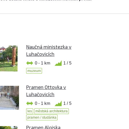
Naučná ministezka v
Luhačovicích
0 - 1 km
1 / 5
muzeum
Pramen Ottovka v
Luhačovicích
0 - 1 km
1 / 5
les
městská architektura
pramen / studánka
Pramen Aloiska