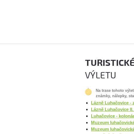
TURISTICK
VÝLETU
Na trase tohoto výle
známky, nálepky, st
Lázně Luhačovice - 
Lázně Luhačovice II.
Luhačovice - kolonád
Muzeum luhačovickéh
Muzeum luhačovické