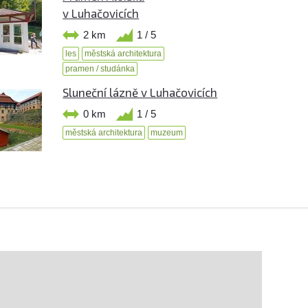
v Luhačovicích
2 km
1 / 5
les
městská architektura
pramen / studánka
Sluneční lázně v Luhačovicích
0 km
1 / 5
městská architektura
muzeum