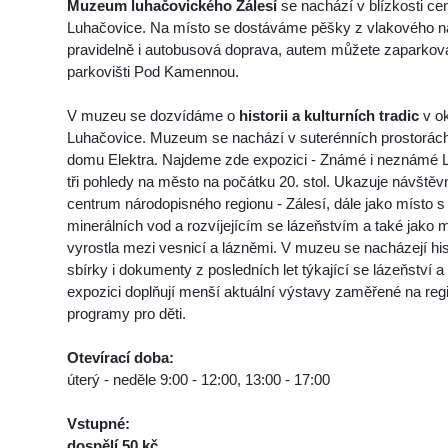
Muzeum luhačovického Zálesí
se nachází v blízkosti c
Luhačovice. Na místo se dostáváme pěšky z vlakového ná
pravidelně i autobusová doprava, autem můžete zaparkov
parkovišti Pod Kamennou.
V muzeu se dozvídáme o
historii a kulturních tradic
v ok
Luhačovice. Muzeum se nachází v suterénních prostorác
domu Elektra. Najdeme zde expozici - Známé i neznámé L
tři pohledy na město na počátku 20. stol. Ukazuje návště
centrum národopisného regionu - Zálesí, dále jako místo 
minerálních vod a rozvíjejícím se lázeňstvím a také jako 
vyrostla mezi vesnicí a lázněmi. V muzeu se nacházejí hi
sbírky i dokumenty z posledních let týkající se lázeňství a
expozici doplňují menší aktuální výstavy zaměřené na re
programy pro děti.
Otevírací doba:
úterý - neděle 9:00 - 12:00, 13:00 - 17:00
Vstupné:
dospělí 50 kč