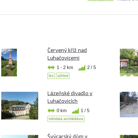
Červený kříž nad
Luhačovicemi
1 - 2 km
2 / 5
les
výhled
Lázeňské divadlo v
Luhačovicích
0 km
1 / 5
městská architektura
Švýcarský dům v