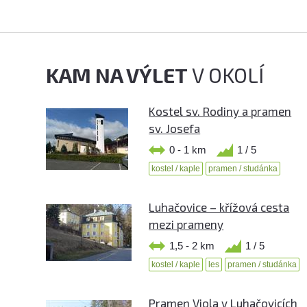
KAM NA VÝLET
V OKOLÍ
Kostel sv. Rodiny a pramen
sv. Josefa
0 - 1 km
1 / 5
kostel / kaple
pramen / studánka
Luhačovice – křížová cesta
mezi prameny
1,5 - 2 km
1 / 5
kostel / kaple
les
pramen / studánka
Pramen Viola v Luhačovicích