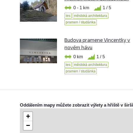
0 - 1 km
1 / 5
les
městská architektura
pramen / studánka
Budova pramene Vincentky v
novém hávu
0 km
1 / 5
les
městská architektura
pramen / studánka
Oddálením mapy můžete zobrazit výlety a hřiště v širš
+
−