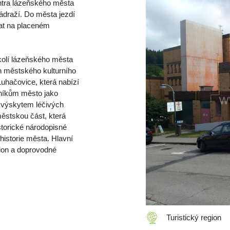
entra lázeňského města
draží. Do města jezdí
at na placeném
olí lázeňského města
h městského kulturního
uhačovice, která nabízí
vníkům město jako
s výskytem léčivých
městskou část, která
storické národopisné
 historie města. Hlavní
gion a doprovodné
Turistický region