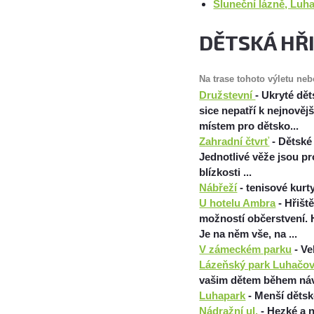
Sluneční lázně, Luh
DĚTSKÁ HŘ
Na trase tohoto výletu ne
Družstevní
- Ukryté dě
sice nepatří k nejnově
místem pro dětsko...
Zahradní čtvrť
- Dětské 
Jednotlivé věže jsou p
blízkosti ...
Nábřeží
- tenisové kurt
U hotelu Ambra
- Hřišt
možností občerstvení. H
Je na něm vše, na ...
V zámeckém parku
- Ve
Lázeňský park Luhačov
vašim dětem během náv
Luhapark
- Menší dětské
Nádražní ul.
- Hezké a 