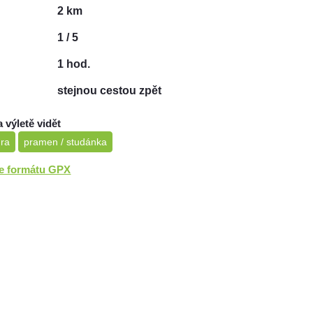
2 km
1 / 5
1 hod.
stejnou cestou zpět
a výletě vidět
ura
pramen / studánka
ve formátu GPX