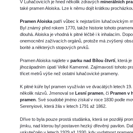
V Luhačovicích je hned několik zdravých
minerálních pr
také pramen Aloiska. Lze k němu dojít krátkou procházkou
Pramen Aloiska
patří vůbec k nejstarším luhačovickým 
Byl známý před rokem 1770, takže historie tohoto pramen
dlouhá. Aloiska je vhodná k pitné léčbě i k inhalacím. Dopor
onemocnění zažívacích orgánů, protože má zvýšený obsah
borité a některých stopových prvků.
Pramen Aloiska najdete v
parku nad Bílou čtvrtí
, která j
jihozápadním úpatí Velké Kamenné. Zajímavostí tohoto pra
třicet metrů výše než ostatní luhačovické prameny.
K pitné kúře byl pramen využíván ve dvacátých letech 19. 
několik názvů. Jmenoval se
Lesní pramen
, či
Pramen v 
pramen
. Své soudobé jméno získal v roce 1830 podle mov
Serenyiové, která žila v letech 1791 až 1862.
Dříve to byla pouze prostá studánka, která se později pr
jímku, nad kterou byl postaven hezký dřevěný pavilon. Dal
uskutečněn v letech 1929 až 1930, kdy vydatnost pramen