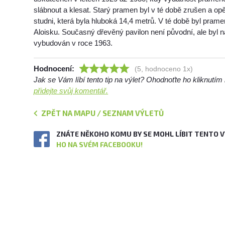
slábnout a klesat. Starý pramen byl v té době zrušen a o
studni, která byla hluboká 14,4 metrů. V té době byl pra
Aloisku. Současný dřevěný pavilon není původní, ale byl
vybudován v roce 1963.
Hodnocení:
(5, hodnoceno 1x)
Jak se Vám líbí tento tip na výlet? Ohodnoťte ho kliknutí
přidejte svůj komentář.
ZPĚT NA MAPU / SEZNAM VÝLETŮ
ZNÁTE NĚKOHO KOMU BY SE MOHL LÍBIT TENTO 
HO NA SVÉM FACEBOOKU!