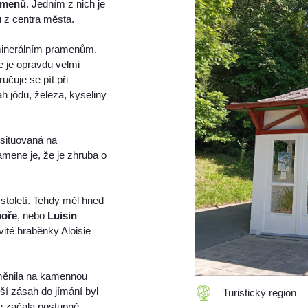
amenů
. Jedním z nich je
 z centra města.
minerálním pramenům.
e je opravdu velmi
učuje se pít při
 jódu, železa, kyseliny
e situovaná na
mene je, že je zhruba o
století. Tehdy měl hned
hoře
, nebo
Luisin
ité hraběnky Aloisie
oměnila na kamennou
ší zásah do jímání byl
Turistický region
e začala postupně