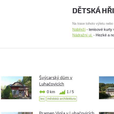
DĚTSKÁ HŘ
Na trase tohoto výletu nebo
Nábřeží
- tenisové kurty
Nádražní ul.
- Hezké a no
Švýcarský dům v
Luhačovicích
0 km
1 / 5
les
městská architektura
Pramen Viola v Luhačovicích