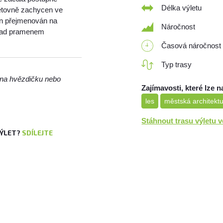
Délka výletu
pětovně zachycen ve
men přejmenován na
Náročnost
 nad pramenem
Časová náročnost
Typ trasy
m na hvězdičku nebo
Zajímavosti, které lze n
les
městská architekt
Stáhnout trasu výletu 
VÝLET?
SDÍLEJTE