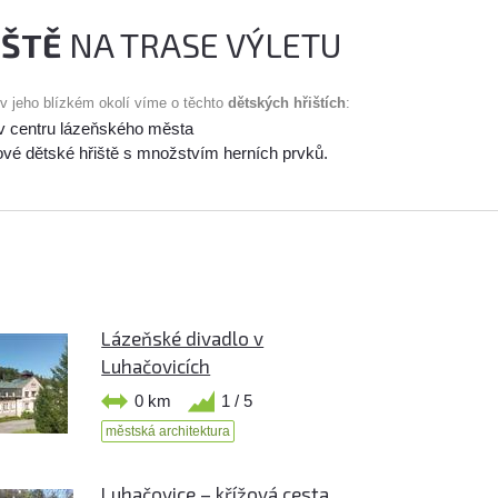
IŠTĚ
NA TRASE VÝLETU
 v jeho blízkém okolí víme o těchto
dětských hřištích
:
 v centru lázeňského města
vé dětské hřiště s množstvím herních prvků.
Lázeňské divadlo v
Luhačovicích
0 km
1 / 5
městská architektura
Luhačovice – křížová cesta