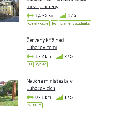
mezi prameny
1,5 - 2 km
1 / 5
kostel / kaple
les
pramen / studánka
Červený kříž nad
Luhačovicemi
1 - 2 km
2 / 5
les
výhled
Naučná ministezka v
Luhačovicích
0 - 1 km
1 / 5
muzeum