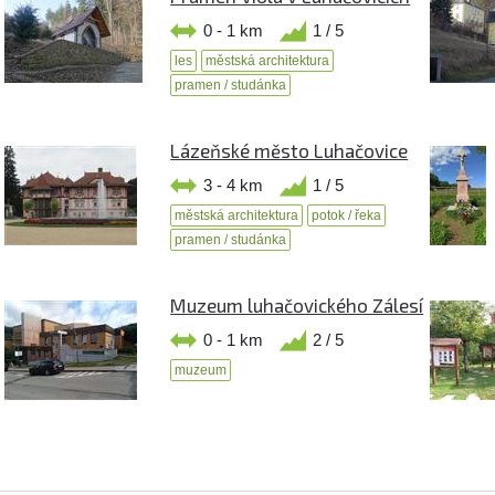
0 - 1 km
1 / 5
les
městská architektura
pramen / studánka
Lázeňské město Luhačovice
3 - 4 km
1 / 5
městská architektura
potok / řeka
pramen / studánka
Muzeum luhačovického Zálesí
0 - 1 km
2 / 5
muzeum