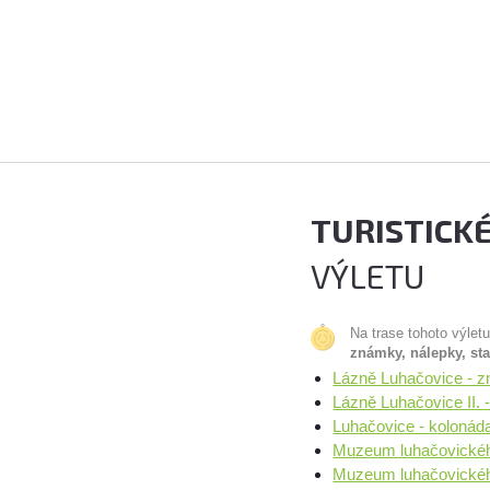
TURISTICK
VÝLETU
Na trase tohoto výlet
známky, nálepky, st
Lázně Luhačovice - 
Lázně Luhačovice II. 
Luhačovice - kolonáda
Muzeum luhačovického
Muzeum luhačovickéh