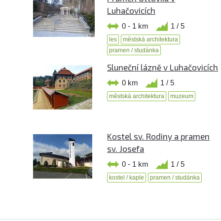
Luhačovicích
0 - 1 km
1 / 5
les
městská architektura
pramen / studánka
Sluneční lázně v Luhačovicích
0 km
1 / 5
městská architektura
muzeum
Kostel sv. Rodiny a pramen
sv. Josefa
0 - 1 km
1 / 5
kostel / kaple
pramen / studánka