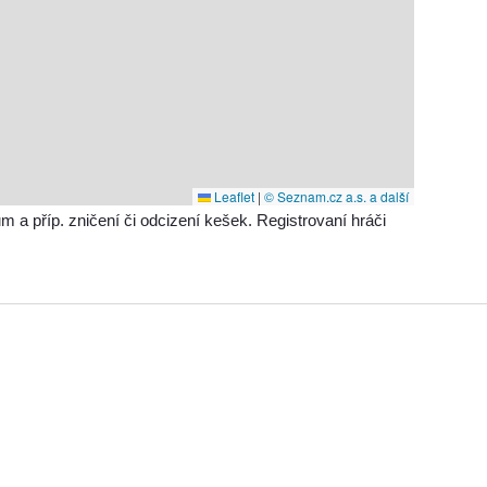
Leaflet
|
© Seznam.cz a.s. a další
příp. zničení či odcizení kešek. Registrovaní hráči