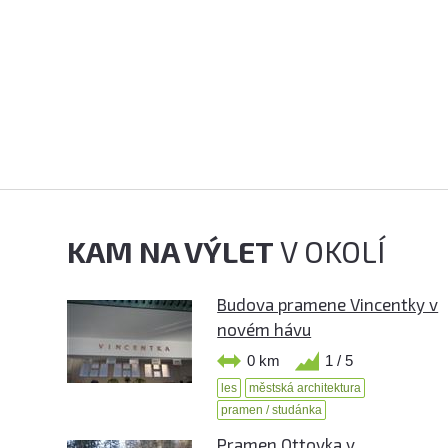
KAM NA VÝLET
V OKOLÍ
Budova pramene Vincentky v
novém hávu
0 km
1 / 5
les
městská architektura
pramen / studánka
Pramen Ottovka v