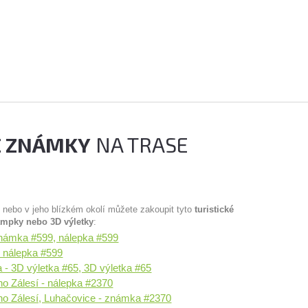
É ZNÁMKY
NA TRASE
u nebo v jeho blízkém okolí můžete zakoupit tyto
turistické
ampky nebo 3D výletky
:
známka #599, nálepka #599
- nálepka #599
 - 3D výletka #65, 3D výletka #65
 Zálesí - nálepka #2370
o Zálesí, Luhačovice - známka #2370