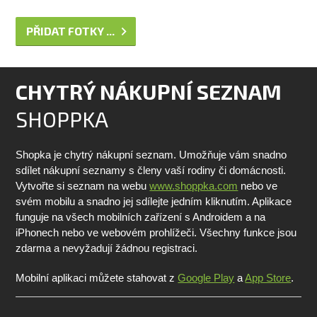
PŘIDAT FOTKY ...
CHYTRÝ NÁKUPNÍ SEZNAM
SHOPPKA
Shopka je chytrý nákupní seznam. Umožňuje vám snadno
sdílet nákupní seznamy s členy vaší rodiny či domácnosti.
Vytvořte si seznam na webu
www.shoppka.com
nebo ve
svém mobilu a snadno jej sdílejte jedním kliknutím. Aplikace
funguje na všech mobilních zařízení s Androidem a na
iPhonech nebo ve webovém prohlížeči. Všechny funkce jsou
zdarma a nevyžadují žádnou registraci.
Mobilní aplikaci můžete stahovat z
Google Play
a
App Store
.