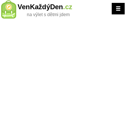
VenKaždýDen
.cz
na výlet s dětmi jdem