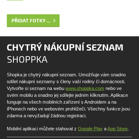
PŘIDAT FOTKY ...
CHYTRÝ NÁKUPNÍ SEZNAM
SHOPPKA
Shopka je chytrý nákupní seznam. Umožňuje vám snadno
sdílet nákupní seznamy s členy vaší rodiny či domácnosti.
Vytvořte si seznam na webu
www.shoppka.com
nebo ve
svém mobilu a snadno jej sdílejte jedním kliknutím. Aplikace
funguje na všech mobilních zařízení s Androidem a na
iPhonech nebo ve webovém prohlížeči. Všechny funkce jsou
zdarma a nevyžadují žádnou registraci.
Mobilní aplikaci můžete stahovat z
Google Play
a
App Store
.