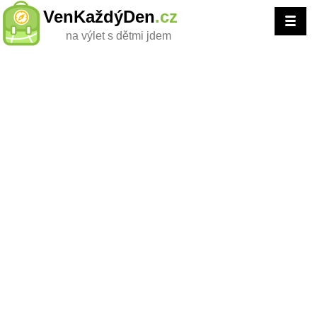
VenKaždýDen
.cz
na výlet s dětmi jdem