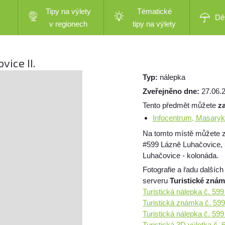
Tipy na výlety
Tématické
Dě
v regionech
tipy na výlety
vice II.
Typ:
nálepka
Zveřejněno dne:
27.06.
Tento předmět můžete
z
Infocentrum, Masaryk
Na tomto místě můžete 
#599 Lázně Luhačovice, 
Luhačovice - kolonáda.
Fotografie a řadu dalších
serveru
Turistické zná
Turistická nálepka č. 59
Turistická známka č. 59
Turistická nálepka č. 59
Turistická 3D výletka č.