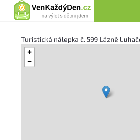
VenKaždýDen
.cz
na výlet s dětmi jdem
Turistická nálepka č. 599 Lázně Luhačo
+
−