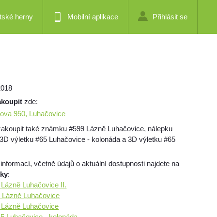
tské herny
Mobilní aplikace
Přihlásit se
2018
akoupit
zde:
ova 950, Luhačovice
zakoupit také známku #599 Lázně Luhačovice, nálepku
3D výletku #65 Luhačovice - kolonáda a 3D výletku #65
 informací, včetně údajů o aktuální dostupnosti najdete na
mky
:
9 Lázně Luhačovice II.
9 Lázně Luhačovice
9 Lázně Luhačovice
 65 Luhačovice - kolonáda