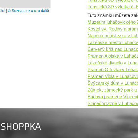
Turistická 3D výletka č.
let
|
© Seznam.cz a.s. a další
Tuto známku můžete zakou
Muzeum luhačovického Z
Kostel sv. Rodiny a pram
Naučná ministezka v Lu
Lázeňské město Luhačo
Červený kříž nad Luhač
Pramen Aloiska v Luhačo
Lázeňské divadlo v Luha
Pramen Ottovka v Luhač
Pramen Viola v Luhačovi
Švýcarský dům v Luhačo
Zámek, zámecký park a k
Budova pramene Vincen
Sluneční lázně v Luhačo
SHOPPKA