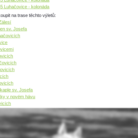
 65 Luhačovice - kolonáda
pit na trase těchto výletů:
álesí
en sv. Josefa
hačovicích
vice
ovicemi
vicích
čovicích
ovicích
cích
vicích
aple sv. Josefa
tky v novém hávu
vicích