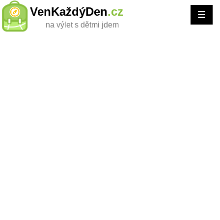
VenKaždýDen
.cz
na výlet s dětmi jdem