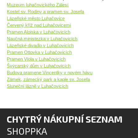
Muzeum luhačovického Zálesí
Kostel sv. Rodiny a pramen sv. Josefa
Lázeňské město Luhačovice
Červený kříž nad Luhačovicemi
Pramen Aloiska v Luhačovicích
Naučná ministezka v Luhačovicích
Lázeňské divadlo v Luhačovicích
Pramen Ottovka v Luhačovicích
Pramen Viola v Luhačovicích
Švýcarský dům v Luhačovicích
Budova pramene Vincentky v novém hávu
Zámek, zámecký park a kaple sv. Josefa
Sluneční lázně v Luhačovicích
CHYTRÝ NÁKUPNÍ SEZNAM
SHOPPKA