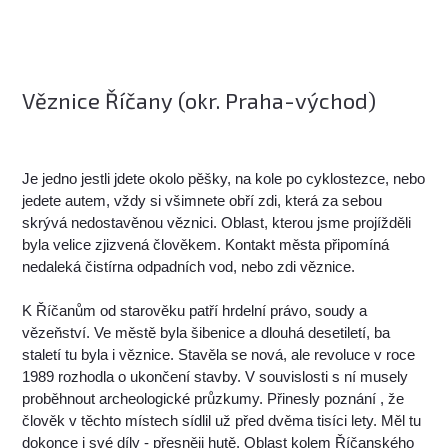
Věznice Říčany (okr. Praha-východ)
Je jedno jestli jdete okolo pěšky, na kole po cyklostezce, nebo
jedete autem, vždy si všimnete obří zdi, která za sebou
skrývá nedostavěnou věznici. Oblast, kterou jsme projížděli
byla velice zjizvená člověkem. Kontakt města připomíná
nedaleká čistírna odpadních vod, nebo zdi věznice.
K Říčanům od starověku patří hrdelní právo, soudy a
vězeňství. Ve městě byla šibenice a dlouhá desetiletí, ba
staletí tu byla i věznice. Stavěla se nová, ale revoluce v roce
1989 rozhodla o ukončení stavby. V souvislosti s ní musely
proběhnout archeologické průzkumy. Přinesly poznání , že
člověk v těchto místech sídlil už před dvěma tisíci lety. Měl tu
dokonce i své díly - přesněji hutě. Oblast kolem Říčanského