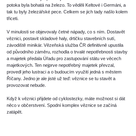
potoka byla bohatá na železo. To věděli Keltové i Germáni, a
tak tu byly železářské pece. Celkem se jich tady našlo kolem
třiceti.
V minulosti se objevovaly četné nápady, co s ním. Dostavět
věznici, postavit skladové haly, drtičku stavebních sutí,
závodiště minikár. Vězeňská služba ČR definitivně upustila
od původního záměru, rozhodla o trvalé nepotřebnosti stavby
a majetek předala Úřadu pro zastupování státu ve věcech
majetkových. Ten nejprve nepotřebný majetek převzal,
provedl jeho lustraci a o budoucím využití jedná s městem
Říčany. Jedno je ale jisté už teď: věznice se tu stavět a
provozovat nebude.
Když k věznici přijdete od cyklostezky, máte možnost si dát
něco v občerstvení. Spodní komplex věznice se začíná
zatápět.