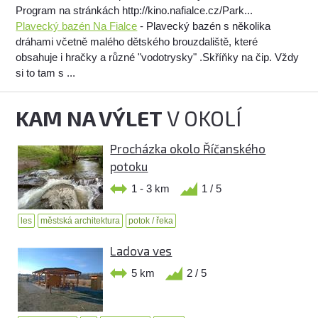
Program na stránkách http://kino.nafialce.cz/Park...
Plavecký bazén Na Fialce
- Plavecký bazén s několika
dráhami včetně malého dětského brouzdaliště, které
obsahuje i hračky a různé "vodotrysky" .Skříňky na čip. Vždy
si to tam s ...
KAM NA VÝLET
V OKOLÍ
Procházka okolo Říčanského
potoku
1 - 3 km
1 / 5
les
městská architektura
potok / řeka
Ladova ves
5 km
2 / 5