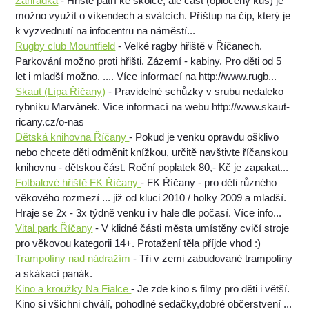
Zahrádka
- Hřiště patří ke školce, ale část (oplocený kus) je
možno využít o víkendech a svátcích. Příštup na čip, který je
k vyzvednutí na infocentru na náměstí...
Rugby club Mountfield
- Velké ragby hřiště v Říčanech.
Parkování možno proti hřišti. Zázemí - kabiny. Pro děti od 5
let i mladší možno. .... Více informací na http://www.rugb...
Skaut (Lípa Říčany)
- Pravidelné schůzky v srubu nedaleko
rybníku Marvánek. Více informací na webu http://www.skaut-
ricany.cz/o-nas
Dětská knihovna Říčany
- Pokud je venku opravdu ošklivo
nebo chcete děti odměnit knížkou, určitě navštivte říčanskou
knihovnu - dětskou část. Roční poplatek 80,- Kč je zapakat...
Fotbalové hřiště FK Říčany
- FK Říčany - pro děti různého
věkového rozmezí ... již od kluci 2010 / holky 2009 a mladší.
Hraje se 2x - 3x týdně venku i v hale dle počasí. Více info...
Vital park Říčany
- V klidné části města umístěny cvičí stroje
pro věkovou kategorii 14+. Protažení těla příjde vhod :)
Trampolíny nad nádražím
- Tři v zemi zabudované trampolíny
a skákací panák.
Kino a kroužky Na Fialce
- Je zde kino s filmy pro děti i větší.
Kino si všichni chválí, pohodlné sedačky,dobré občerstvení ...