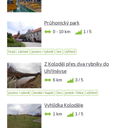
Průhonický park
0 - 10 km
1 / 5
hrad / zámek
jezero / rybník
les
výhled
Z Koloděj přes dva rybníky do
Uhříněvse
6 km
3 / 5
jezero / rybník
kostel / kaple
les
potok / řeka
výhled
Vyhlídka Koloděje
1 km
1 / 5