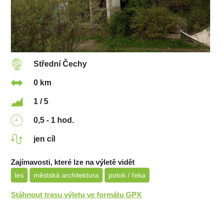
Střední Čechy
0 km
1 / 5
0,5 - 1 hod.
jen cíl
Zajímavosti, které lze na výletě vidět
les
městská architektura
potok / řeka
Stáhnout trasu výletu ve formátu GPX