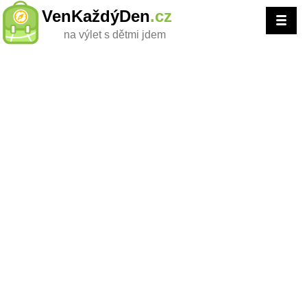
VenKaždýDen
.cz
na výlet s dětmi jdem