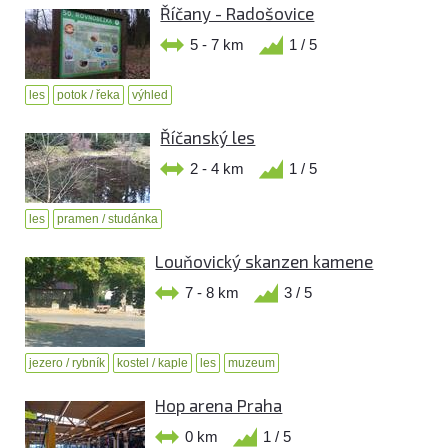
Říčany - Radošovice
5 - 7 km
1 / 5
les
potok / řeka
výhled
Říčanský les
2 - 4 km
1 / 5
les
pramen / studánka
Louňovický skanzen kamene
7 - 8 km
3 / 5
jezero / rybník
kostel / kaple
les
muzeum
Hop arena Praha
0 km
1 / 5