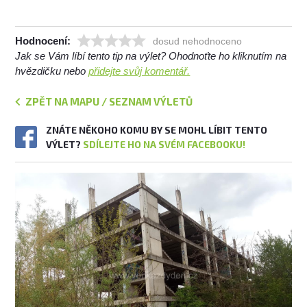
Hodnocení:
dosud nehodnoceno
Jak se Vám líbí tento tip na výlet? Ohodnoťte ho kliknutím na
hvězdičku nebo
přidejte svůj komentář.
ZPĚT NA MAPU / SEZNAM VÝLETŮ
ZNÁTE NĚKOHO KOMU BY SE MOHL LÍBIT TENTO
VÝLET?
SDÍLEJTE HO NA SVÉM FACEBOOKU!