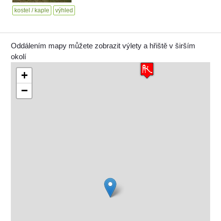
kostel / kaple
výhled
Oddálením mapy můžete zobrazit výlety a hřiště v širším
okolí
+
−