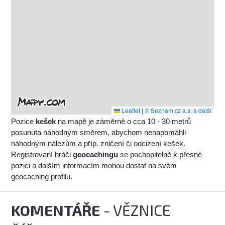
Leaflet
|
© Seznam.cz a.s. a další
Pozice
kešek
na mapě je záměrně o cca 10 - 30 metrů
posunuta náhodným směrem, abychom nenapomáhli
náhodným nálezům a příp. zničení či odcizení kešek.
Registrovaní hráči
geocachingu
se pochopitelně k přesné
pozici a dalším informacím mohou dostat na svém
geocaching profilu.
KOMENTÁŘE
- VĚZNICE