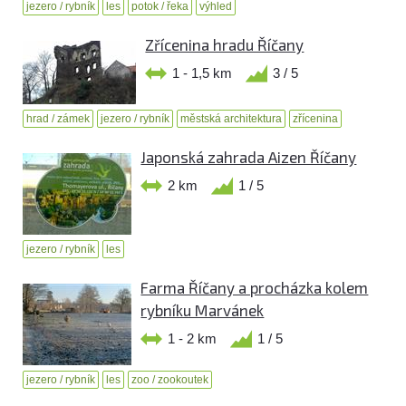
jezero / rybník
les
potok / řeka
výhled
Zřícenina hradu Říčany
1 - 1,5 km
3 / 5
hrad / zámek
jezero / rybník
městská architektura
zřícenina
Japonská zahrada Aizen Říčany
2 km
1 / 5
jezero / rybník
les
Farma Říčany a procházka kolem
rybníku Marvánek
1 - 2 km
1 / 5
jezero / rybník
les
zoo / zookoutek