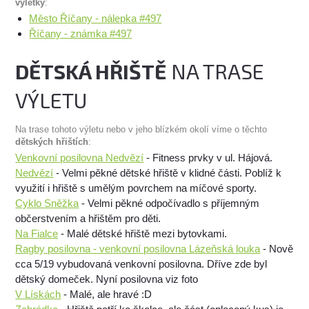
výletky
:
Město Říčany - nálepka #497
Říčany - známka #497
DĚTSKÁ HŘIŠTĚ
NA TRASE
VÝLETU
Na trase tohoto výletu nebo v jeho blízkém okolí víme o těchto
dětských hřištích
:
Venkovní posilovna Nedvězí
- Fitness prvky v ul. Hájová.
Nedvězí
- Velmi pěkné dětské hřiště v klidné části. Poblíž k
využití i hřiště s umělým povrchem na míčové sporty.
Cyklo Sněžka
- Velmi pěkné odpočívadlo s příjemným
občerstvením a hřištěm pro děti.
Na Fialce
- Malé dětské hřiště mezi bytovkami.
Ragby posilovna - venkovní posilovna Lázeňská louka
- Nově
cca 5/19 vybudovaná venkovní posilovna. Dříve zde byl
dětský domeček. Nyní posilovna viz foto
V Lískách
- Malé, ale hravé :D