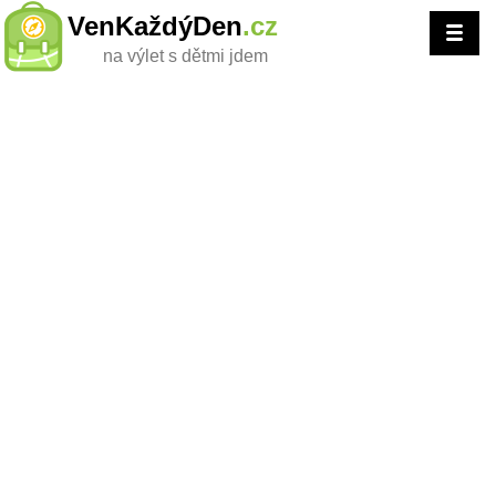
VenKaždýDen
.cz
na výlet s dětmi jdem