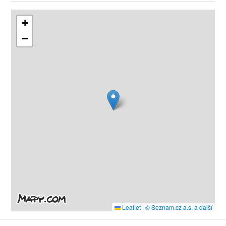
+
−
Leaflet
|
© Seznam.cz a.s. a další