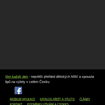
Ven každý den
- největší přehled dětských hřišť a spousta
tipů na výlety v celém Česku
MOBILNÍ APLIKACE
KATALOG HŘIŠŤ
A VÝLETŮ
ČLÁNKY
KONTAKT
PODMÍNKY UŽÍVÁNÍ A COOKIES