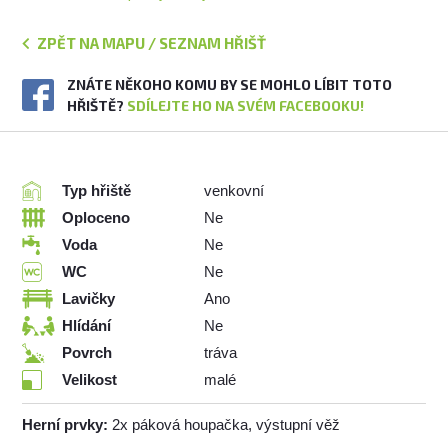
ZPĚT NA MAPU / SEZNAM HŘIŠŤ
ZNÁTE NĚKOHO KOMU BY SE MOHLO LÍBIT TOTO
HŘIŠTĚ?
SDÍLEJTE HO NA SVÉM FACEBOOKU!
Typ hřiště
venkovní
Oploceno
Ne
Voda
Ne
WC
Ne
Lavičky
Ano
Hlídání
Ne
Povrch
tráva
Velikost
malé
Herní prvky:
2x páková houpačka, výstupní věž