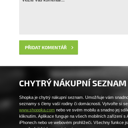
CHYTRÝ NÁKUPNÍ SEZNAM
Shopka je chytrý nákupní seznam. Umožňuje vám snadno 
seznamy s členy vaší rodiny či domácnosti. Vytvořte si 
www.shoppka.com
nebo ve svém mobilu a snadno jej sdíl
kliknutím. Aplikace funguje na všech mobilních zařízení s
iPhonech nebo ve webovém prohlížeči. Všechny funkce j