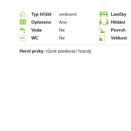
Typ hřiště
venkovní
Lavičky
Oploceno
Ano
Hlídání
Voda
Ne
Povrch
WC
Ne
Velikost
Herní prvky:
různé posilovací hrazdy