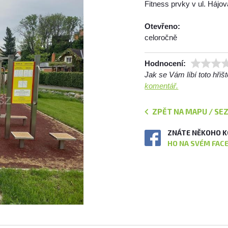
Fitness prvky v ul. Hájov
Otevřeno:
celoročně
Hodnocení:
Jak se Vám líbí toto hři
komentář.
ZPĚT NA MAPU / SE
ZNÁTE NĚKOHO K
HO NA SVÉM FAC