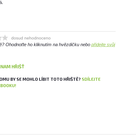
á.
dosud nehodnoceno
ště? Ohodnoťte ho kliknutím na hvězdičku nebo
přidejte svůj
ZNAM HŘIŠŤ
OMU BY SE MOHLO LÍBIT TOTO HŘIŠTĚ?
SDÍLEJTE
EBOOKU!