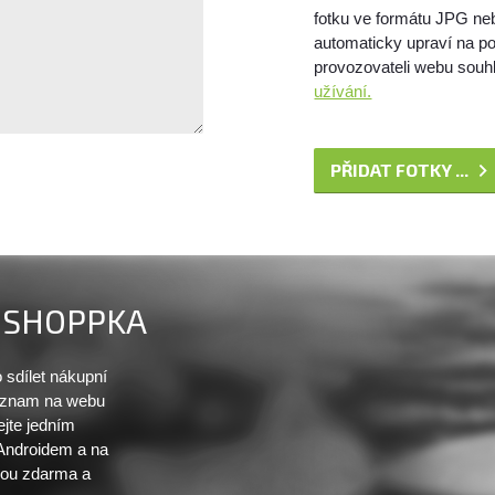
fotku ve formátu JPG ne
automaticky upraví na po
provozovateli webu souhl
užívání.
PŘIDAT FOTKY ...
SHOPPKA
sdílet nákupní
seznam na webu
ejte jedním
 Androidem a na
sou zdarma a