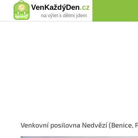
VenKaždýDen
.cz
na výlet s dětmi jdem
Venkovní posilovna Nedvězí (Benice, P