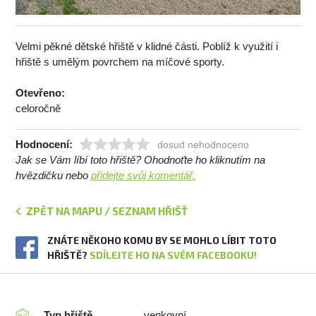
Velmi pěkné dětské hřiště v klidné části. Poblíž k využití i
hřiště s umělým povrchem na míčové sporty.
Otevřeno:
celoročně
Hodnocení:
dosud nehodnoceno
Jak se Vám líbí toto hřiště? Ohodnoťte ho kliknutím na
hvězdičku nebo
přidejte svůj komentář.
ZPĚT NA MAPU / SEZNAM HŘIŠŤ
ZNÁTE NĚKOHO KOMU BY SE MOHLO LÍBIT TOTO
HŘIŠTĚ?
SDÍLEJTE HO NA SVÉM FACEBOOKU!
Typ hřiště
venkovní