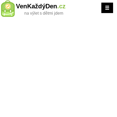
VenKaždýDen
.cz
na výlet s dětmi jdem