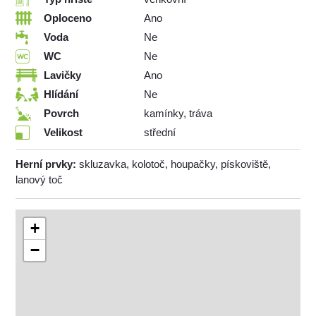
Oploceno
Ano
Voda
Ne
WC
Ne
Lavičky
Ano
Hlídání
Ne
Povrch
kamínky, tráva
Velikost
střední
Herní prvky:
skluzavka, kolotoč, houpačky, pískoviště,
lanový toč
+
−