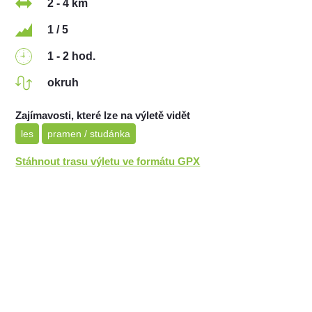
2 - 4 km
1 / 5
1 - 2 hod.
okruh
Zajímavosti, které lze na výletě vidět
les
pramen / studánka
Stáhnout trasu výletu ve formátu GPX