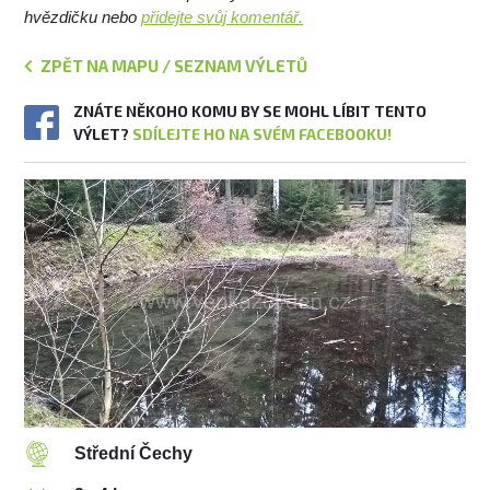
hvězdičku nebo
přidejte svůj komentář.
ZPĚT NA MAPU / SEZNAM VÝLETŮ
ZNÁTE NĚKOHO KOMU BY SE MOHL LÍBIT TENTO
VÝLET?
SDÍLEJTE HO NA SVÉM FACEBOOKU!
Střední Čechy