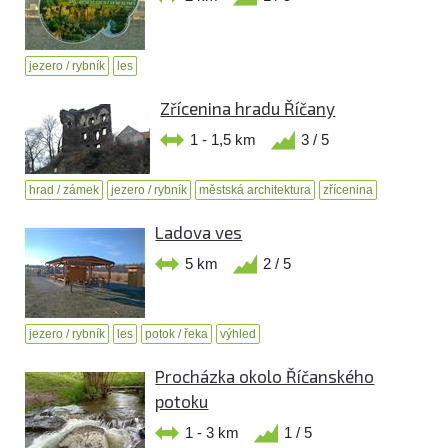
jezero / rybník
les
Zřícenina hradu Říčany
1 - 1,5 km
3 / 5
hrad / zámek
jezero / rybník
městská architektura
zřícenina
Ladova ves
5 km
2 / 5
jezero / rybník
les
potok / řeka
výhled
Procházka okolo Říčanského
potoku
1 - 3 km
1 / 5