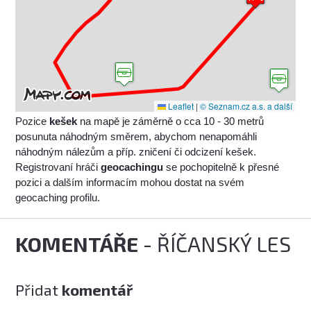
Leaflet
|
© Seznam.cz a.s. a další
Pozice
kešek
na mapě je záměrně o cca 10 - 30 metrů
posunuta náhodným směrem, abychom nenapomáhli
náhodným nálezům a příp. zničení či odcizení kešek.
Registrovaní hráči
geocachingu
se pochopitelně k přesné
pozici a dalším informacím mohou dostat na svém
geocaching profilu.
KOMENTÁŘE
- ŘÍČANSKÝ LES
Přidat
komentář