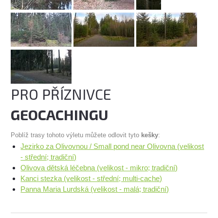
PRO PŘÍZNIVCE
GEOCACHINGU
Poblíž trasy tohoto výletu můžete odlovit tyto
kešky
:
Jezirko za Olivovnou / Small pond near Olivovna (velikost
- střední; tradiční)
Olivova dětská léčebna (velikost - mikro; tradiční)
Kanci stezka (velikost - střední; multi-cache)
Panna Maria Lurdská (velikost - malá; tradiční)