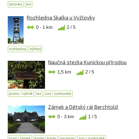
lanovka
les
Rozhledna Skalka u Vyžlovky
0 - 1 km
2 / 5
rozhledna
výhled
Naučná stezka Kunickou přírodou
1,5 km
2 / 5
jezero / rybník
les
zoo / zookoutek
Zámek a Dětský ráj Berchtold
0 - 3 km
1 / 5
hrad / zámek
kostel / kaple
muzeum
zoo / zookoutek