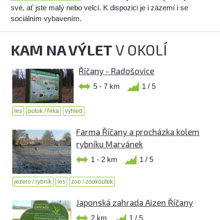
své, ať jste malý nebo velcí. K dispozici je i zázemí i se
sociálním vybavením.
KAM NA VÝLET
V OKOLÍ
Říčany - Radošovice
5 - 7 km
1 / 5
les
potok / řeka
výhled
Farma Říčany a procházka kolem
rybníku Marvánek
1 - 2 km
1 / 5
jezero / rybník
les
zoo / zookoutek
Japonská zahrada Aizen Říčany
2 km
1 / 5