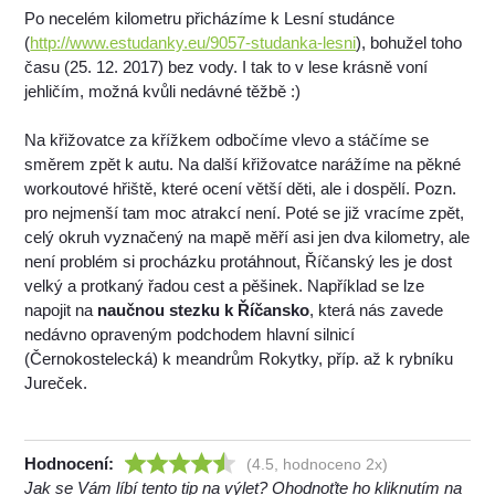
Po necelém kilometru přicházíme k Lesní studánce
(
http://www.estudanky.eu/9057-studanka-lesni
), bohužel toho
času (25. 12. 2017) bez vody. I tak to v lese krásně voní
jehličím, možná kvůli nedávné těžbě :)
Na křižovatce za křížkem odbočíme vlevo a stáčíme se
směrem zpět k autu. Na další křižovatce narážíme na pěkné
workoutové hřiště, které ocení větší děti, ale i dospělí. Pozn.
pro nejmenší tam moc atrakcí není. Poté se již vracíme zpět,
celý okruh vyznačený na mapě měří asi jen dva kilometry, ale
není problém si procházku protáhnout, Říčanský les je dost
velký a protkaný řadou cest a pěšinek. Například se lze
napojit na
naučnou stezku k Říčansko
, která nás zavede
nedávno opraveným podchodem hlavní silnicí
(Černokostelecká) k meandrům Rokytky, příp. až k rybníku
Jureček.
Hodnocení:
(4.5, hodnoceno 2x)
Jak se Vám líbí tento tip na výlet? Ohodnoťte ho kliknutím na