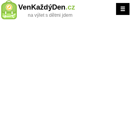
VenKaždýDen
.cz
na výlet s dětmi jdem