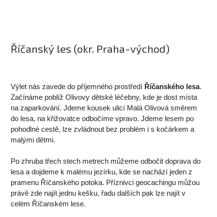
Říčanský les (okr. Praha-východ)
Výlet nás zavede do příjemného prostředí
Říčanského lesa
.
Začínáme poblíž Olivovy dětské léčebny, kde je dost místa
na zaparkování. Jdeme kousek ulicí Malá Olivová směrem
do lesa, na křižovatce odbočíme vpravo. Jdeme lesem po
pohodlné cestě, lze zvládnout bez problém i s kočárkem a
malými dětmi.
Po zhruba třech stech metrech můžeme odbočit doprava do
lesa a dojdeme k malému jezírku, kde se nachází jeden z
pramenu Říčanského potoka. Příznivci geocachingu můžou
právě zde najít jednu kešku, řadu dalších pak lze najít v
celém Říčanském lese.