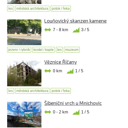
les
městská architektura
potok / řeka
Louňovický skanzen kamene
7 - 8 km
3 / 5
jezero / rybník
kostel / kaple
les
muzeum
Věznice Říčany
0 km
1 / 5
les
městská architektura
potok / řeka
Šibenični vrch u Mnichovic
0 - 2 km
1 / 5