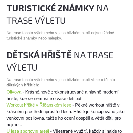
TURISTICKÉ ZNÁMKY
NA
TRASE VÝLETU
Na trase tohoto výletu nebo v jeho blízkém okolí nejsou žádné
turistické známky nebo nálepky.
DĚTSKÁ HŘIŠTĚ
NA TRASE
VÝLETU
Na trase tohoto výletu nebo v jeho blízkém okolí víme o těchto
dětských hřištích
:
Olivova
- Krásné,nově zrekonstruované a hlavně moderní
hřiště, kde se nemusíte o vaše děti bát!
Workout hřiště v Říčanském lese
- Pěkné workout hřiště v
krásném prostředí uprostřed lesa. Hřiště je koncipováno jako
venkovní posilovna, takže ho ocení dospělí a větší děti, pro
nejme...
U lesa sportovní areál
- Všestrané využití, každý si najde to