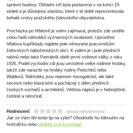
správní budovy. Obřadní síň byla postavena v na konci 19.
století a je důstojnou stavbou, které v té době reprezentovala
bohaté vrstvy pražského židovského obyvatelstva.
Procházka po hřbitově je velmi zajímavá, protože zde uvidíte
celou řadů náhrobků významných osobností. Uprostřed
hřbitova kupříkladu najdete pole věnované pracovníkům
židovských náboženských obcí. K vidění je i pole předních
rabínů nebo také Památník obětí první světové války z roku
1926. Podél východní zdi jsou umístěné velké rodinné hrobky,
takže zde narazíte na hrobky rodiny Petschků nebo
Waldesů. Náhrobky jsou nejenom novogotické, ale také
secesní nebo klasicistní a pocházejí z dílen předních
českých sochařů a architektů. Většina nápisů je v hebrejštině,
češtině a němčině.
Hodnocení:
dosud nehodnoceno
Jak se Vám líbí tento tip na výlet? Ohodnoťte ho kliknutím na
hvězdičku nebo
přidejte svůj komentář.