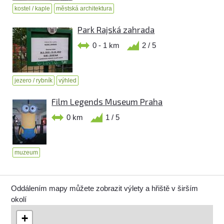
kostel / kaple
městská architektura
Park Rajská zahrada
0 - 1 km
2 / 5
jezero / rybník
výhled
Film Legends Museum Praha
0 km
1 / 5
muzeum
Oddálením mapy můžete zobrazit výlety a hřiště v širším
okolí
+