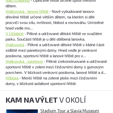
Nad Úžlabinou
- Oplocené hřiště určené spíše menším
dětem.
Vrátkovská - lanové hřiště
- Nově vybudované lanovo-
dřevěné hřiště určené větším dětem, na kterém si děti
procvičí svou sílu, mrštnost, hbitost a rovnováhu. Umístěné
hned vedle mo...
V Úžlabině
- Pěkné a udržované dětské hřiště ve svažitém
parku. Součástí hřiště je u dětí oblíbená lanovka.
Vrátkovská
- Pěkné a udržované dětské hřiště v klidné části
sídliště mezi panelovými domy. Hned vedle je venkovní
posilovna, sportovní hřiště a lanové hřiště pro v...
Vrátkovská - sportovní
- Pěkné zrekonstruované a udržované
sportovní hřiště v zeleni mezi činžovními domy s gumovým
povrchem. V blízkosti venkovní posilovna, lanové hřiště a d...
Hřibská
- Menší hřiště na zelené ploše mezi činžovními
domy, v blízkosti asfaltové sportovní hřiště.
KAM NA VÝLET
V OKOLÍ
Stadium Tour a Slavia Museum