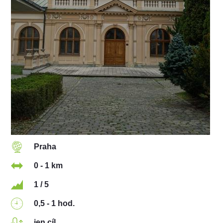
Praha
0 - 1 km
1 / 5
0,5 - 1 hod.
jen cíl