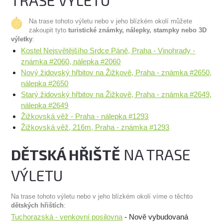
TRASE VÝLETU
Na trase tohoto výletu nebo v jeho blízkém okolí můžete
zakoupit tyto
turistické známky, nálepky, stampky nebo 3D
výletky
:
Kostel Nejsvětějšího Srdce Páně, Praha - Vinohrady -
známka #2060, nálepka #2060
Nový židovský hřbitov na Žižkově, Praha - známka #2650,
nálepka #2650
Starý židovský hřbitov na Žižkově, Praha - známka #2649,
nálepka #2649
Žižkovská věž - Praha - nálepka #1293
Žižkovská věž, 216m, Praha - známka #1293
DĚTSKÁ HŘIŠTĚ
NA TRASE
VÝLETU
Na trase tohoto výletu nebo v jeho blízkém okolí víme o těchto
dětských hřištích
:
Tuchorazská - venkovní posilovna
- Nově vybudovaná