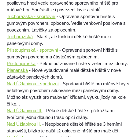
posilovna hned vedle opraveného sportovního hřiště pro
míčové hry. Součástí je i posezení lavic a stolů.
Tuchorazská - sportovní
- Opravené sportovní hřiště s
gumovým povrchem, oploceno. Vedle venkovní posilovna s
posezením. Lavičky za oplocením.
Tuchorazská
- Starší, ale funkční dětské hřiště mezi
panelovými domy.
Přistoupimská - sportovní
- Opravené sportovní hřiště s
gumovým povrchem a částečným oplocením.
Přistoupimská
- Pěkné udržované hřiště v zeleni mezi domy.
Plaňanská
- Nově vybudované malé dětské hřiště v nové
zástavbě panelových domů.
Nad Úžlabinou - sportovní
- Sportovní hřiště pro míčové hry s
asfaltovým povrchem situované mezi panelovými domy.
Možno též využít pro malování křídami, výuku jízdy na kole
či ko...
Nad Úžlabinou III.
- Pěkné dětské hřiště s překážkami,
tvořícími jednu dlouhou trasu opičí dráhy.
Nad Úžlabinou II.
- Neoplocené dětské hřiště se 3 herními
stanovišti, blízko je další již oplocené hřiště pro malé děti.