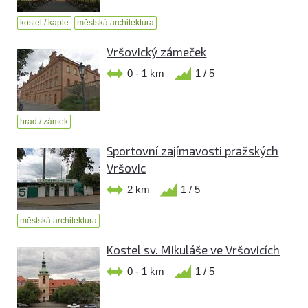
kostel / kaple
městská architektura
Vršovický zámeček
0 - 1 km
1 / 5
hrad / zámek
Sportovní zajímavosti pražských
Vršovic
2 km
1 / 5
městská architektura
Kostel sv. Mikuláše ve Vršovicích
0 - 1 km
1 / 5