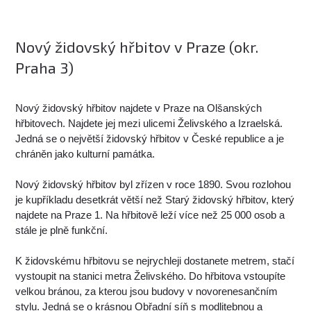
Nový židovský hřbitov v Praze (okr.
Praha 3)
Nový židovský hřbitov najdete v Praze na Olšanských
hřbitovech. Najdete jej mezi ulicemi Želivského a Izraelská.
Jedná se o největší židovský hřbitov v České republice a je
chráněn jako kulturní památka.
Nový židovský hřbitov byl zřízen v roce 1890. Svou rozlohou
je kupříkladu desetkrát větší než Starý židovský hřbitov, který
najdete na Praze 1. Na hřbitově leží více než 25 000 osob a
stále je plně funkční.
K židovskému hřbitovu se nejrychleji dostanete metrem, stačí
vystoupit na stanici metra Želivského. Do hřbitova vstoupíte
velkou bránou, za kterou jsou budovy v novorenesančním
stylu. Jedná se o krásnou Obřadní síň s modlitebnou a