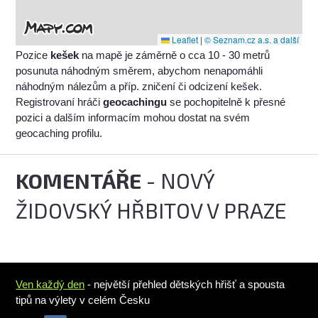
Leaflet
|
© Seznam.cz a.s. a další
Pozice
kešek
na mapě je záměrně o cca 10 - 30 metrů
posunuta náhodným směrem, abychom nenapomáhli
náhodným nálezům a příp. zničení či odcizení kešek.
Registrovaní hráči
geocachingu
se pochopitelně k přesné
pozici a dalším informacím mohou dostat na svém
geocaching profilu.
KOMENTÁŘE
- NOVÝ
ŽIDOVSKÝ HŘBITOV V PRAZE
Ven každý den
- největší přehled dětských hřišť a spousta
tipů na výlety v celém Česku