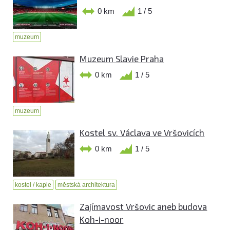
0 km
1 / 5
muzeum
Muzeum Slavie Praha
0 km
1 / 5
muzeum
Kostel sv. Václava ve Vršovicích
0 km
1 / 5
kostel / kaple
městská architektura
Zajímavost Vršovic aneb budova
Koh-i-noor