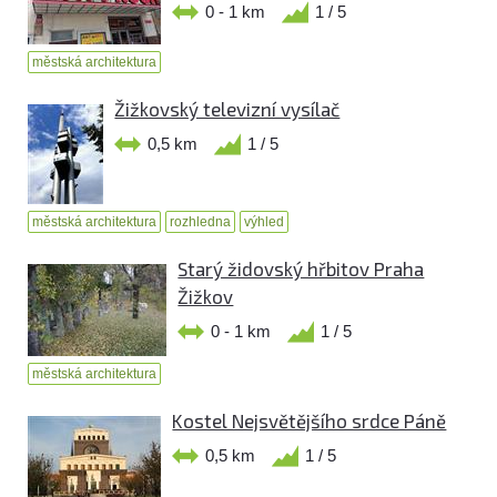
0 - 1 km
1 / 5
městská architektura
Žižkovský televizní vysílač
0,5 km
1 / 5
městská architektura
rozhledna
výhled
Starý židovský hřbitov Praha
Žižkov
0 - 1 km
1 / 5
městská architektura
Kostel Nejsvětějšího srdce Páně
0,5 km
1 / 5