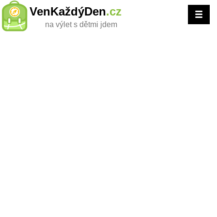
VenKaždýDen
.cz
na výlet s dětmi jdem