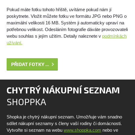
Pokud máte fotku tohoto hřiště, uvítáme pokud nám jí
poskytnete. Vložit můžete fotku ve formátu JPG nebo PNG o
maximální velikosti 16 MB. Systém ji automaticky upraví na
potřebnou velikost. Odesláním fotografie dáváte provozovateli
webu souhlas s jejím užitím. Detaily naleznete v
podmínkách
užívání.
PŘIDAT FOTKY ...
CHYTRÝ NÁKUPNÍ SEZNAM
SHOPPKA
Shopka je chytrý nákupní seznam. Umožňuje vám snadno
sdílet nákupní seznamy s členy vaší rodiny či domácnosti.
Vytvořte si seznam na webu
www.shoppka.com
nebo ve