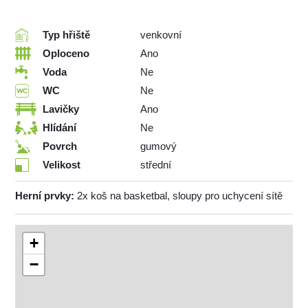
Typ hřiště
venkovní
Oploceno
Ano
Voda
Ne
WC
Ne
Lavičky
Ano
Hlídání
Ne
Povrch
gumový
Velikost
střední
Herní prvky:
2x koš na basketbal, sloupy pro uchycení sítě
+
−