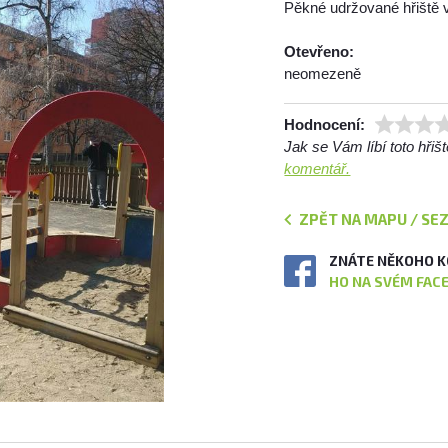
Pěkné udržované hřiště 
Otevřeno:
neomezeně
Hodnocení:
Jak se Vám líbí toto hři
komentář.
ZPĚT NA MAPU / SE
ZNÁTE NĚKOHO K
HO NA SVÉM FAC