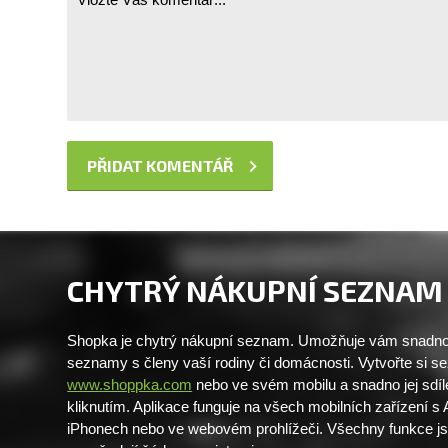
CHYTRÝ NÁKUPNÍ SEZNAM
Shopka je chytrý nákupní seznam. Umožňuje vám snadno 
seznamy s členy vaší rodiny či domácnosti. Vytvořte si 
www.shoppka.com
nebo ve svém mobilu a snadno jej sdíl
kliknutím. Aplikace funguje na všech mobilních zařízení s
iPhonech nebo ve webovém prohlížeči. Všechny funkce j