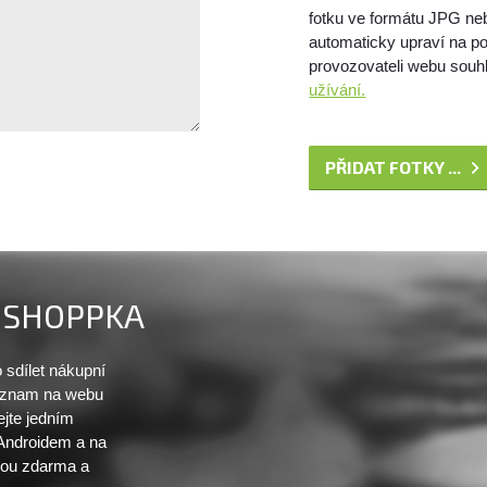
fotku ve formátu JPG ne
automaticky upraví na po
provozovateli webu souhl
užívání.
PŘIDAT FOTKY ...
SHOPPKA
sdílet nákupní
seznam na webu
ejte jedním
 Androidem a na
sou zdarma a