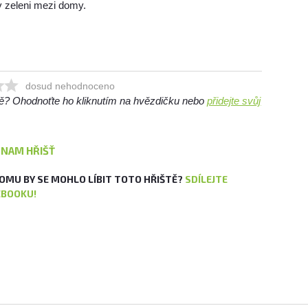
v zeleni mezi domy.
dosud nehodnoceno
ště? Ohodnoťte ho kliknutím na hvězdičku nebo
přidejte svůj
ZNAM HŘIŠŤ
OMU BY SE MOHLO LÍBIT TOTO HŘIŠTĚ?
SDÍLEJTE
EBOOKU!