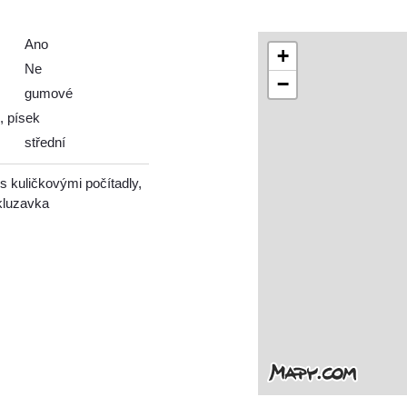
Ano
+
Ne
−
gumové
, písek
střední
s kuličkovými počítadly,
kluzavka