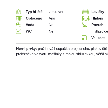
Typ hřiště
venkovní
Lavičky
Oploceno
Ano
Hlídání
Voda
Ne
Povrch
WC
Ne
dlaždice
Velikost
Herní prvky:
pružinová houpačka pro jednoho, pískoviště 
prolézačka ve tvaru mašinky s malou skluzavkou, větší s