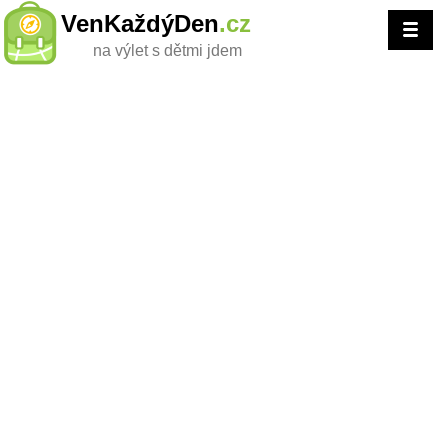
VenKaždýDen
.cz
na výlet s dětmi jdem