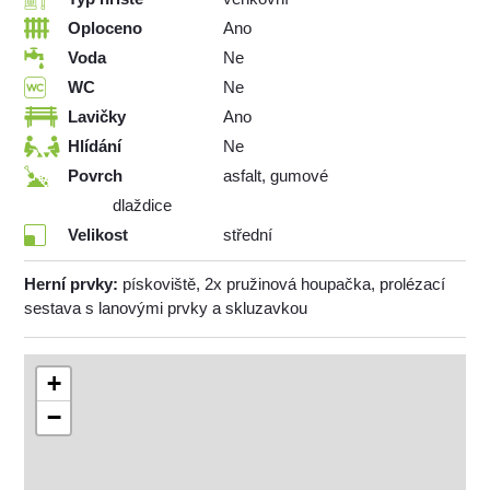
Oploceno
Ano
Voda
Ne
WC
Ne
Lavičky
Ano
Hlídání
Ne
Povrch
asfalt, gumové
dlaždice
Velikost
střední
Herní prvky:
pískoviště, 2x pružinová houpačka, prolézací
sestava s lanovými prvky a skluzavkou
+
−