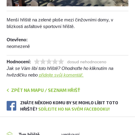
Menší hřiště na zelené ploše mezi činžovními domy, v
blízkosti asfaltové sportovní hřiště.
Otevřeno:
neomezeně
Hodnocení:
dosud nehodnoceno
Jak se Vám líbí toto hřiště? Ohodnoťte ho kliknutím na
hvězdičku nebo
přidejte svůj komentář.
ZPĚT NA MAPU / SEZNAM HŘIŠŤ
ZNÁTE NĚKOHO KOMU BY SE MOHLO LÍBIT TOTO
HŘIŠTĚ?
SDÍLEJTE HO NA SVÉM FACEBOOKU!
Typ hřiště
venkovní