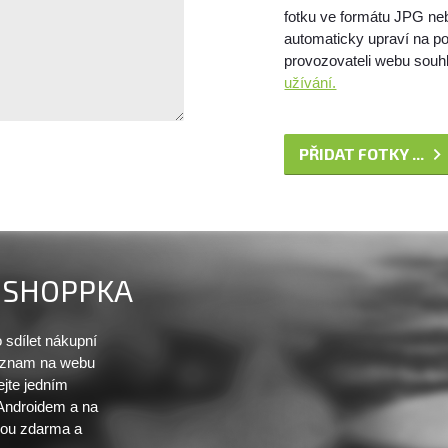
fotku ve formátu JPG ne
automaticky upraví na po
provozovateli webu souhl
užívání.
PŘIDAT FOTKY ...
SHOPPKA
sdílet nákupní
seznam na webu
ejte jedním
 Androidem a na
sou zdarma a