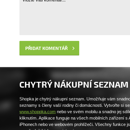
CHYTRÝ NÁKUPNÍ SEZNAM
Shopka je chytrý nákupní seznam. Umožňuje vám snadno 
seznamy s členy vaší rodiny či domácnosti. Vytvořte si 
www.shoppka.com
nebo ve svém mobilu a snadno jej sdíl
kliknutím. Aplikace funguje na všech mobilních zařízení s
iPhonech nebo ve webovém prohlížeči. Všechny funkce j