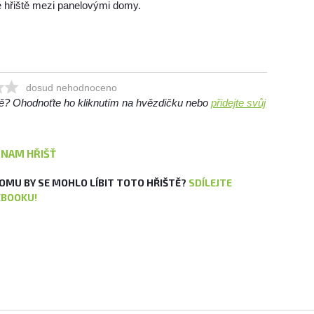
ké hřiště mezi panelovými domy.
dosud nehodnoceno
ště? Ohodnoťte ho kliknutím na hvězdičku nebo
přidejte svůj
ZNAM HŘIŠŤ
OMU BY SE MOHLO LÍBIT TOTO HŘIŠTĚ?
SDÍLEJTE
EBOOKU!