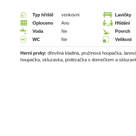
Typ hřiště
venkovní
Lavičky
Oploceno
Ano
Hlídání
Voda
Ne
Povrch
WC
Ne
Velikost
Herní prvky:
dřevěná kladina, pružinová houpačka, lanov
houpačka, skluzavka, prolézačka s domečkem a skluzav