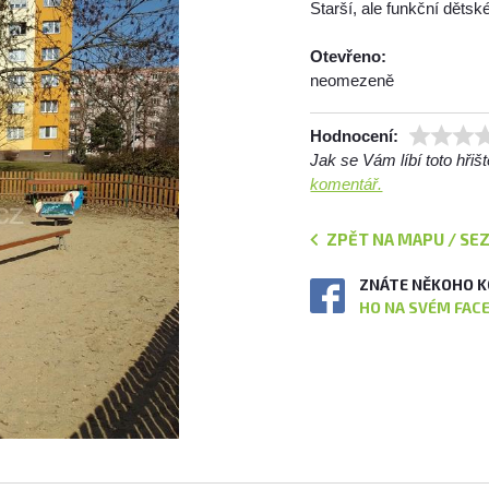
Starší, ale funkční děts
Otevřeno:
neomezeně
Hodnocení:
Jak se Vám líbí toto hři
komentář.
ZPĚT NA MAPU / SE
ZNÁTE NĚKOHO K
HO NA SVÉM FAC