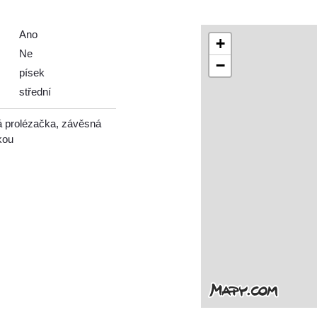
Ano
+
Ne
−
písek
střední
á prolézačka, závěsná
kou