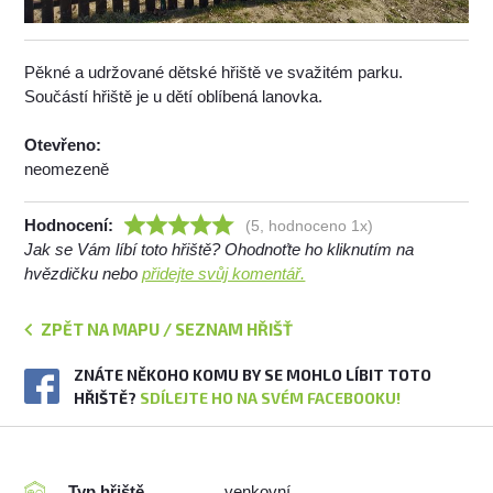
Pěkné a udržované dětské hřiště ve svažitém parku.
Součástí hřiště je u dětí oblíbená lanovka.
Otevřeno:
neomezeně
Hodnocení:
(5, hodnoceno 1x)
Jak se Vám líbí toto hřiště? Ohodnoťte ho kliknutím na
hvězdičku nebo
přidejte svůj komentář.
ZPĚT NA MAPU / SEZNAM HŘIŠŤ
ZNÁTE NĚKOHO KOMU BY SE MOHLO LÍBIT TOTO
HŘIŠTĚ?
SDÍLEJTE HO NA SVÉM FACEBOOKU!
Typ hřiště
venkovní