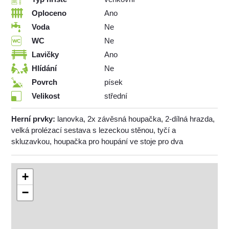
Oploceno
Ano
Voda
Ne
WC
Ne
Lavičky
Ano
Hlídání
Ne
Povrch
písek
Velikost
střední
Herní prvky:
lanovka, 2x závěsná houpačka, 2-dílná hrazda,
velká prolézací sestava s lezeckou stěnou, tyčí a
skluzavkou, houpačka pro houpání ve stoje pro dva
+
−