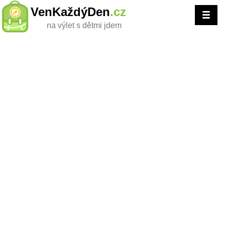
VenKaždýDen
.cz
na výlet s dětmi jdem