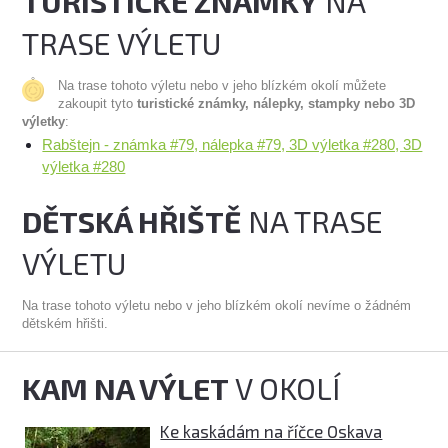
TURISTICKÉ ZNÁMKY
NA
TRASE VÝLETU
Na trase tohoto výletu nebo v jeho blízkém okolí můžete
zakoupit tyto
turistické známky, nálepky, stampky nebo 3D
výletky
:
Rabštejn - známka #79, nálepka #79, 3D výletka #280, 3D
výletka #280
DĚTSKÁ HŘIŠTĚ
NA TRASE
VÝLETU
Na trase tohoto výletu nebo v jeho blízkém okolí nevíme o žádném
dětském hřišti.
KAM NA VÝLET
V OKOLÍ
Ke kaskádám na říčce Oskava