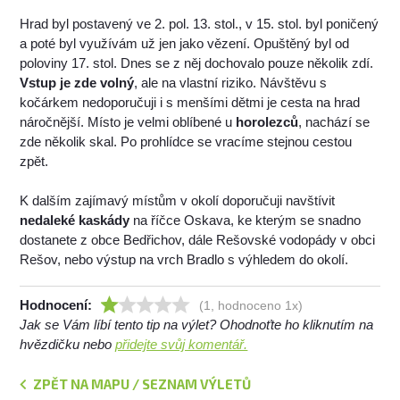
Hrad byl postavený ve 2. pol. 13. stol., v 15. stol. byl poničený
a poté byl využívám už jen jako vězení. Opuštěný byl od
poloviny 17. stol. Dnes se z něj dochovalo pouze několik zdí.
Vstup je zde volný
, ale na vlastní riziko. Návštěvu s
kočárkem nedoporučuji i s menšími dětmi je cesta na hrad
náročnější. Místo je velmi oblíbené u
horolezců
, nachází se
zde několik skal. Po prohlídce se vracíme stejnou cestou
zpět.
K dalším zajímavý místům v okolí doporučuji navštívit
nedaleké kaskády
na říčce Oskava, ke kterým se snadno
dostanete z obce Bedřichov, dále Rešovské vodopády v obci
Rešov, nebo výstup na vrch Bradlo s výhledem do okolí.
Hodnocení:
(1, hodnoceno 1x)
Jak se Vám líbí tento tip na výlet? Ohodnoťte ho kliknutím na
hvězdičku nebo
přidejte svůj komentář.
ZPĚT NA MAPU / SEZNAM VÝLETŮ