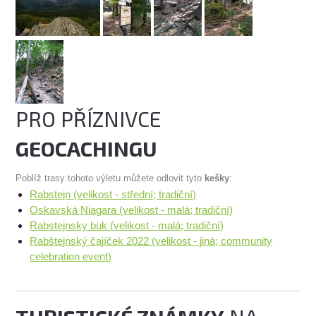
PRO PŘÍZNIVCE
GEOCACHINGU
Poblíž trasy tohoto výletu můžete odlovit tyto
kešky
:
Rabstejn (velikost - střední; tradiční)
Oskavská Niagara (velikost - malá; tradiční)
Rabstejnsky buk (velikost - malá; tradiční)
Rabštejnský čajíček 2022 (velikost - jiná; community
celebration event)