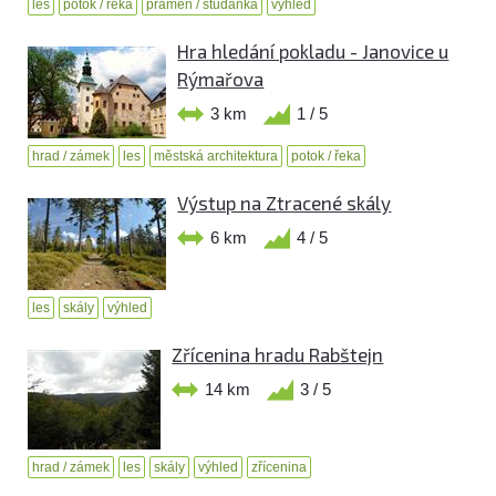
les
potok / řeka
pramen / studánka
výhled
Hra hledání pokladu - Janovice u
Rýmařova
3 km
1 / 5
hrad / zámek
les
městská architektura
potok / řeka
Výstup na Ztracené skály
6 km
4 / 5
les
skály
výhled
Zřícenina hradu Rabštejn
14 km
3 / 5
hrad / zámek
les
skály
výhled
zřícenina