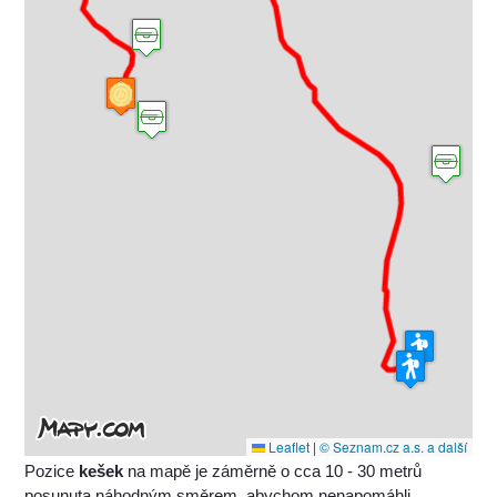
Leaflet
|
© Seznam.cz a.s. a další
Pozice
kešek
na mapě je záměrně o cca 10 - 30 metrů
posunuta náhodným směrem, abychom nenapomáhli