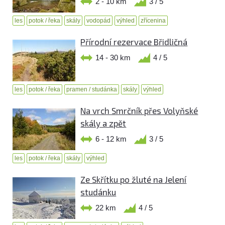
2 - 10 km
3 / 5
les
potok / řeka
skály
vodopád
výhled
zřícenina
Přírodní rezervace Břidličná
14 - 30 km
4 / 5
les
potok / řeka
pramen / studánka
skály
výhled
Na vrch Smrčník přes Volyňské
skály a zpět
6 - 12 km
3 / 5
les
potok / řeka
skály
výhled
Ze Skřítku po žluté na Jelení
studánku
22 km
4 / 5