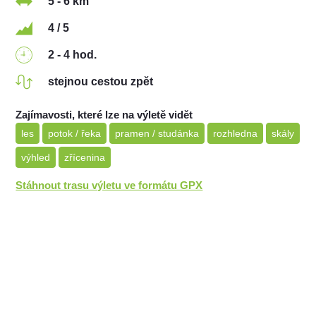
5 - 6 km
4 / 5
2 - 4 hod.
stejnou cestou zpět
Zajímavosti, které lze na výletě vidět
les
potok / řeka
pramen / studánka
rozhledna
skály
výhled
zřícenina
Stáhnout trasu výletu ve formátu GPX