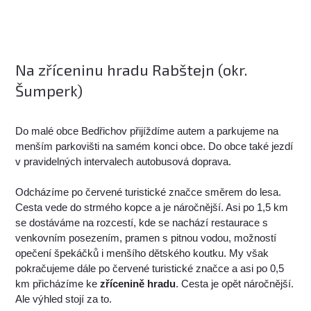
Na zříceninu hradu Rabštejn (okr.
Šumperk)
Do malé obce Bedřichov přijíždíme autem a parkujeme na
menším parkovišti na samém konci obce. Do obce také jezdí
v pravidelných intervalech autobusová doprava.
Odcházíme po červené turistické značce směrem do lesa.
Cesta vede do strmého kopce a je náročnější. Asi po 1,5 km
se dostáváme na rozcestí, kde se nachází restaurace s
venkovním posezením, pramen s pitnou vodou, možností
opečení špekáčků i menšího dětského koutku. My však
pokračujeme dále po červené turistické značce a asi po 0,5
km přicházíme ke
zřícenině hradu
. Cesta je opět náročnější.
Ale výhled stojí za to.