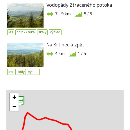
Vodopády Ztraceného potoka
7 - 9 km
5 / 5
les
potok / řeka
skály
výhled
Na Krtinec a zpět
4 km
1 / 5
les
skály
výhled
+
−