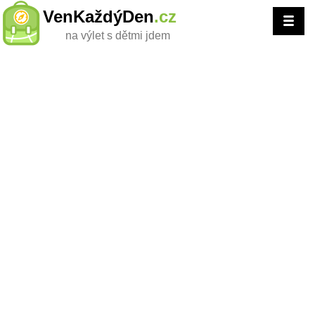
VenKaždýDen
.cz
na výlet s dětmi jdem