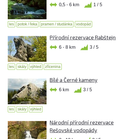
0,5 - 6 km
1 / 5
les
potok / řeka
pramen / studánka
vodopád
Přírodní rezervace Rabštejn
6 - 8 km
3 / 5
les
skály
výhled
zřícenina
Bílé a Černé kameny
6 km
3 / 5
les
skály
výhled
Národní přírodní rezervace
Rešovské vodopády