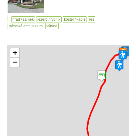
hrad / zámek
jezero / rybník
kostel / kaple
les
městská architektura
výhled
+
−