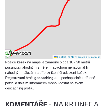
Leaflet
|
© Seznam.cz a.s. a další
Pozice
kešek
na mapě je záměrně o cca 10 - 30 metrů
posunuta náhodným směrem, abychom nenapomáhli
náhodným nálezům a příp. zničení či odcizení kešek.
Registrovaní hráči
geocachingu
se pochopitelně k přesné
pozici a dalším informacím mohou dostat na svém
geocaching profilu.
KOMENTÁŘE
- NA KRTINEC A