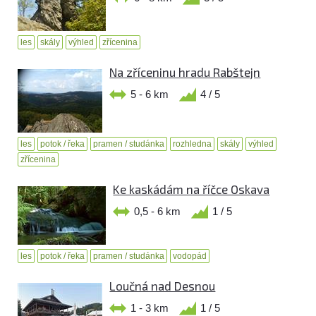
les
skály
výhled
zřícenina
Na zříceninu hradu Rabštejn
5 - 6 km
4 / 5
les
potok / řeka
pramen / studánka
rozhledna
skály
výhled
zřícenina
Ke kaskádám na říčce Oskava
0,5 - 6 km
1 / 5
les
potok / řeka
pramen / studánka
vodopád
Loučná nad Desnou
1 - 3 km
1 / 5