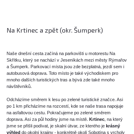
Na Krtinec a zpět (okr. Šumperk)
Naše dnešní cesta začíná na parkovišti u motorestu Na
Skřítku, který se nachází v Jeseníkách mezi městy Rýmařov
a Šumperk. Parkovací místa jsou zde bezplatná, jezdí sem i
autobusová doprava. Toto místo je také východiskem pro
mnoho dalších turistických tras a bývá zde také mnoho
návštěvníků.
Odcházíme směrem k lesu po zelené turistické značce. Asi
po 1 km přicházíme na rozcestí, kde se naše trasa napojuje
na asfaltovou cestu. Pokračujeme po zelené směrem
doprava. Asi za půl hodiny jsme na místě.
Krtinec
, na který
jsme se přišli podívat, je skalní útvar, ze kterého je
krásný
výhled
do okolní krajiny - konkrétně okolí Sobotína s vrcholy