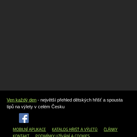
Ven každý den
- největší přehled dětských hřišť a spousta
tipů na výlety v celém Česku
MOBILNÍ APLIKACE
KATALOG HŘIŠŤ
A VÝLETŮ
ČLÁNKY
KONTAKT
PODMÍNKY UŽÍVÁNÍ A COOKIES