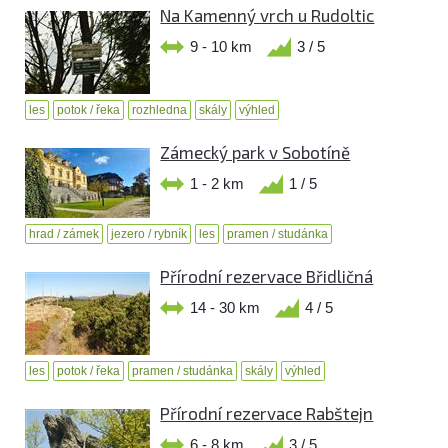
Na Kamenný vrch u Rudoltic
9 - 10 km
3 / 5
les
potok / řeka
rozhledna
skály
výhled
Zámecký park v Sobotíně
1 - 2 km
1 / 5
hrad / zámek
jezero / rybník
les
pramen / studánka
Přírodní rezervace Břidličná
14 - 30 km
4 / 5
les
potok / řeka
pramen / studánka
skály
výhled
Přírodní rezervace Rabštejn
6 - 8 km
3 / 5