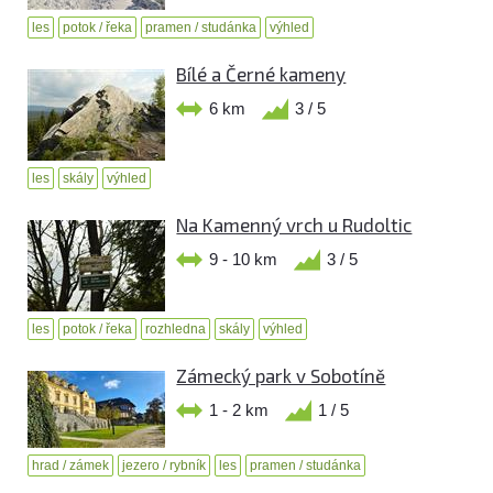
les
potok / řeka
pramen / studánka
výhled
Bílé a Černé kameny
6 km
3 / 5
les
skály
výhled
Na Kamenný vrch u Rudoltic
9 - 10 km
3 / 5
les
potok / řeka
rozhledna
skály
výhled
Zámecký park v Sobotíně
1 - 2 km
1 / 5
hrad / zámek
jezero / rybník
les
pramen / studánka