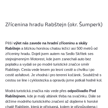
Zřícenina hradu Rabštejn (okr. Šumperk)
Pěší
výlet nás zavede na hradní zříceninu a skály
Rabštejn
a blízkou horskou chatou ležící asi 500 metrů od
zříceniny hradu. Dojeli jsem autem na Sedlo Skřítek ses
stejnojmenným Motorest, kde jsem zanechali auto bez
poplatku a vydali se po modré turistické značce směr
Rabštejn. Cesta vede lesem po lesní cestě a chvilku i po
cestě asfaltové. Je vhodná i pro terenní kočárek. Souběžně s
cestou se line i cyklostezka a opravdu jsme potkali hodně kol.
Modrá turistická značka nás vede přes
odpočívadlo Pod
Rabštejnem
, kde je malý altánek třeba na svačinku. Dále se
držíme modrého turistického značení až dojdeme k horské
chatě Rabštejn, která je přístupná, kolem je přizpůsobena i