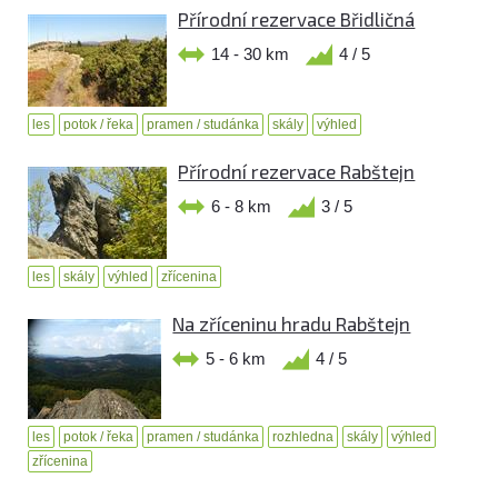
Přírodní rezervace Břidličná
14 - 30 km
4 / 5
les
potok / řeka
pramen / studánka
skály
výhled
Přírodní rezervace Rabštejn
6 - 8 km
3 / 5
les
skály
výhled
zřícenina
Na zříceninu hradu Rabštejn
5 - 6 km
4 / 5
les
potok / řeka
pramen / studánka
rozhledna
skály
výhled
zřícenina