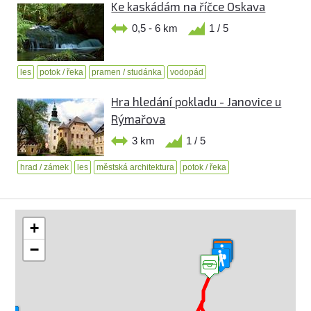
Ke kaskádám na říčce Oskava
0,5 - 6 km
1 / 5
les
potok / řeka
pramen / studánka
vodopád
Hra hledání pokladu - Janovice u
Rýmařova
3 km
1 / 5
hrad / zámek
les
městská architektura
potok / řeka
+
−