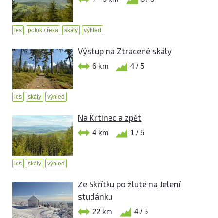
les
potok / řeka
skály
výhled
Výstup na Ztracené skály
6 km
4 / 5
les
skály
výhled
Na Krtinec a zpět
4 km
1 / 5
les
skály
výhled
Ze Skřítku po žluté na Jelení
studánku
22 km
4 / 5