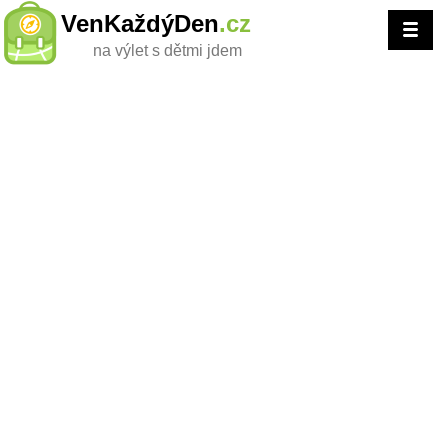
VenKaždýDen
.cz
na výlet s dětmi jdem