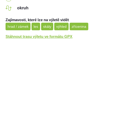
okruh
Zajímavosti, které lze na výletě vidět
hrad / zámek
les
skály
výhled
zřícenina
Stáhnout trasu výletu ve formátu GPX