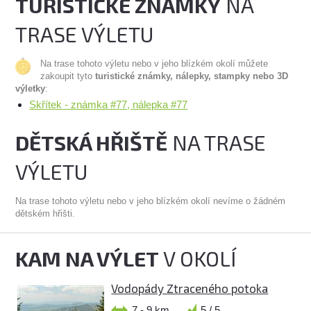
TURISTICKÉ ZNÁMKY
NA
TRASE VÝLETU
Na trase tohoto výletu nebo v jeho blízkém okolí můžete
zakoupit tyto
turistické známky, nálepky, stampky nebo 3D
výletky
:
Skřítek - známka #77, nálepka #77
DĚTSKÁ HŘIŠTĚ
NA TRASE
VÝLETU
Na trase tohoto výletu nebo v jeho blízkém okolí nevíme o žádném
dětském hřišti.
KAM NA VÝLET
V OKOLÍ
Vodopády Ztraceného potoka
7 - 9 km
5 / 5