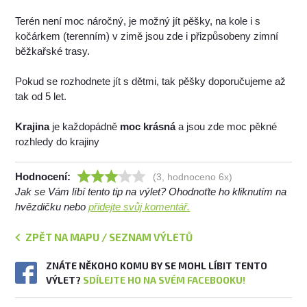
Terén není moc náročný, je možný jít pěšky, na kole i s
kočárkem (terenním) v zimě jsou zde i přizpůsobeny zimní
běžkařské trasy.
Pokud se rozhodnete jít s dětmi, tak pěšky doporučujeme až
tak od 5 let.
Krajina
je každopádně
moc krásná
a jsou zde moc pěkné
rozhledy do krajiny
Hodnocení:
(3, hodnoceno 6x)
Jak se Vám líbí tento tip na výlet? Ohodnoťte ho kliknutím na
hvězdičku nebo
přidejte svůj komentář.
ZPĚT NA MAPU / SEZNAM VÝLETŮ
ZNÁTE NĚKOHO KOMU BY SE MOHL LÍBIT TENTO
VÝLET?
SDÍLEJTE HO NA SVÉM FACEBOOKU!