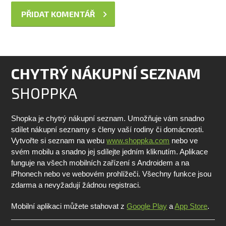
CHYTRÝ NÁKUPNÍ SEZNAM
SHOPPKA
Shopka je chytrý nákupní seznam. Umožňuje vám snadno
sdílet nákupní seznamy s členy vaší rodiny či domácnosti.
Vytvořte si seznam na webu
www.shoppka.com
nebo ve
svém mobilu a snadno jej sdílejte jedním kliknutím. Aplikace
funguje na všech mobilních zařízení s Androidem a na
iPhonech nebo ve webovém prohlížeči. Všechny funkce jsou
zdarma a nevyžadují žádnou registraci.
Mobilní aplikaci můžete stahovat z
Google Play
a
App Store
.