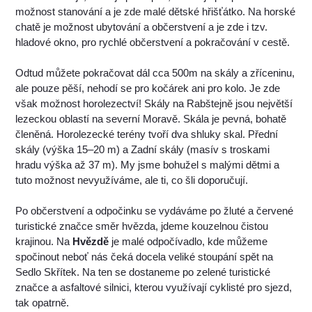
možnost stanování a je zde malé dětské hřišťátko. Na horské
chatě je možnost ubytování a občerstvení a je zde i tzv.
hladové okno, pro rychlé občerstvení a pokračování v cestě.
Odtud můžete pokračovat dál cca 500m na skály a zříceninu,
ale pouze pěší, nehodí se pro kočárek ani pro kolo. Je zde
však možnost horolezectví! Skály na Rabštejně jsou největší
lezeckou oblastí na severní Moravě. Skála je pevná, bohatě
členěná. Horolezecké terény tvoří dva shluky skal. Přední
skály (výška 15–20 m) a Zadní skály (masív s troskami
hradu výška až 37 m). My jsme bohužel s malými dětmi a
tuto možnost nevyužíváme, ale ti, co šli doporučují.
Po občerstvení a odpočinku se vydáváme po žluté a červené
turistické značce směr hvězda, jdeme kouzelnou čistou
krajinou. Na
Hvězdě
je malé odpočívadlo, kde můžeme
spočinout neboť nás čeká docela veliké stoupání spět na
Sedlo Skřítek. Na ten se dostaneme po zelené turistické
značce a asfaltové silnici, kterou využívají cyklisté pro sjezd,
tak opatrně.