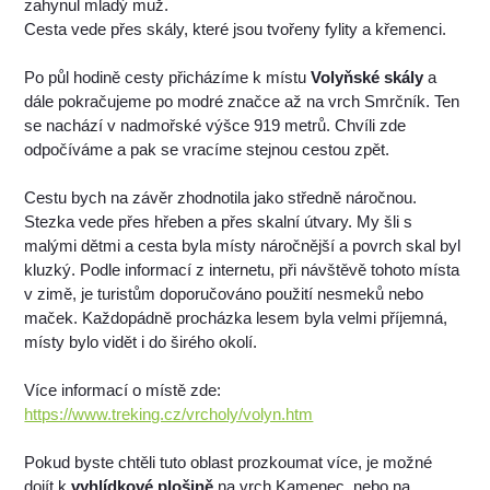
zahynul mladý muž.
Cesta vede přes skály, které jsou tvořeny fylity a křemenci.
Po půl hodině cesty přicházíme k místu
Volyňské skály
a
dále pokračujeme po modré značce až na vrch Smrčník. Ten
se nachází v nadmořské výšce 919 metrů. Chvíli zde
odpočíváme a pak se vracíme stejnou cestou zpět.
Cestu bych na závěr zhodnotila jako středně náročnou.
Stezka vede přes hřeben a přes skalní útvary. My šli s
malými dětmi a cesta byla místy náročnější a povrch skal byl
kluzký. Podle informací z internetu, při návštěvě tohoto místa
v zimě, je turistům doporučováno použití nesmeků nebo
maček. Každopádně procházka lesem byla velmi příjemná,
místy bylo vidět i do širého okolí.
Více informací o místě zde:
https://www.treking.cz/vrcholy/volyn.htm
Pokud byste chtěli tuto oblast prozkoumat více, je možné
dojít k
vyhlídkové plošině
na vrch Kamenec, nebo na