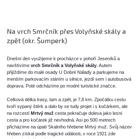
Na vrch Smrčník přes Volyňské skály a
zpět (okr. Šumperk)
Dnešní den využijeme k procházce v pohoří Jeseníků a
navštívíme
vrch Smrčník a Volyňské skály
. Autem
přijíždíme do malé osady U Dobré Nálady a parkujeme na
menším parkovacím stáním u silnice, jezdí sem i autobusová
doprava. Poté odcházíme po modré turistické značce.
Celková délka trasy, tam a zpět, je 7,6 km. Zpočátku cestu
tvoří sypaný štěrk a dalo by se tudy projet i s kočárkem, ale
na rozcestí
Mrtvý muž
cesta pokračuje doleva jako lesní
cesta a pro kočárek již nevhodná. Asi po 500 metrech
přicházíme na úpatí Skalního hřebene Mrtvý muž. Svůj název
hřeben získal podle tragické události, v roce 1921 zde