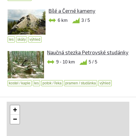
Bílé a Černé kameny
6 km
3 / 5
les
skály
výhled
Naučná stezka Petrovské studánky
9 - 10 km
5 / 5
kostel / kaple
les
potok / řeka
pramen / studánka
výhled
+
−