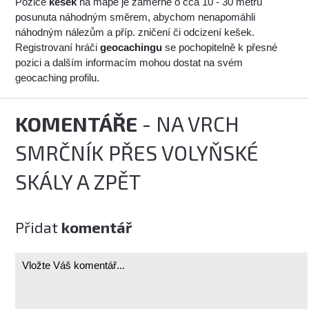
Pozice
kešek
na mapě je záměrně o cca 10 - 30 metrů
posunuta náhodným směrem, abychom nenapomáhli
náhodným nálezům a příp. zničení či odcizení kešek.
Registrovaní hráči
geocachingu
se pochopitelně k přesné
pozici a dalším informacím mohou dostat na svém
geocaching profilu.
KOMENTÁŘE
- NA VRCH
SMRČNÍK PŘES VOLYŇSKÉ
SKÁLY A ZPĚT
Přidat
komentář