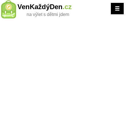
VenKaždýDen
.cz
na výlet s dětmi jdem