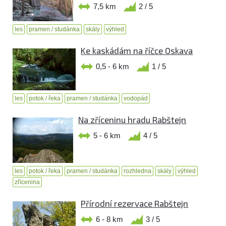
7,5 km
2 / 5
les
pramen / studánka
skály
výhled
Ke kaskádám na říčce Oskava
0,5 - 6 km
1 / 5
les
potok / řeka
pramen / studánka
vodopád
Na zříceninu hradu Rabštejn
5 - 6 km
4 / 5
les
potok / řeka
pramen / studánka
rozhledna
skály
výhled
zřícenina
Přírodní rezervace Rabštejn
6 - 8 km
3 / 5