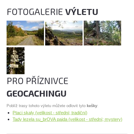
FOTOGALERIE
VÝLETU
PRO PŘÍZNIVCE
GEOCACHINGU
Poblíž trasy tohoto výletu můžete odlovit tyto
kešky
:
Ptaci skaly (velikost - střední; tradiční)
Tady lezela su_brOVA pajda (velikost - střední; mystery)