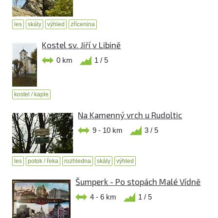
les
skály
výhled
zřícenina
Kostel sv. Jiří v Libině
0 km
1 / 5
kostel / kaple
Na Kamenný vrch u Rudoltic
9 - 10 km
3 / 5
les
potok / řeka
rozhledna
skály
výhled
Šumperk - Po stopách Malé Vídně
4 - 6 km
1 / 5