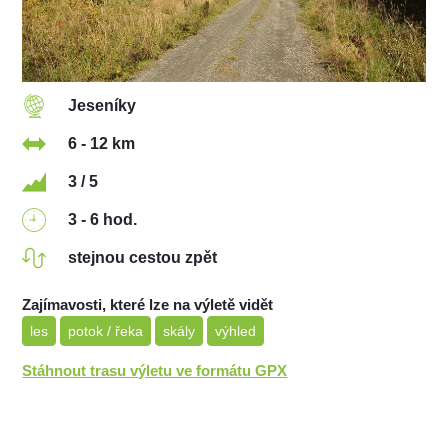
Jeseníky
6 - 12 km
3 / 5
3 - 6 hod.
stejnou cestou zpět
Zajímavosti, které lze na výletě vidět
les
potok / řeka
skály
výhled
Stáhnout trasu výletu ve formátu GPX