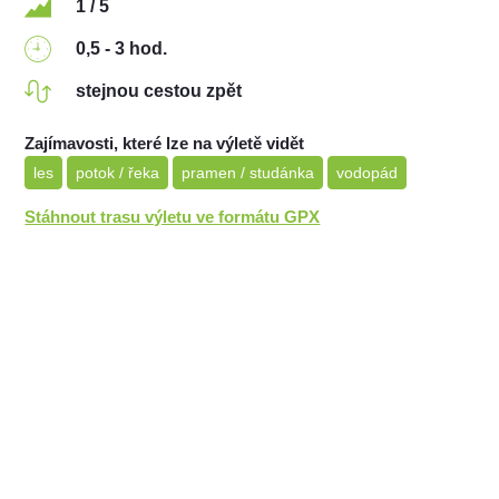
1 / 5
0,5 - 3 hod.
stejnou cestou zpět
Zajímavosti, které lze na výletě vidět
les
potok / řeka
pramen / studánka
vodopád
Stáhnout trasu výletu ve formátu GPX