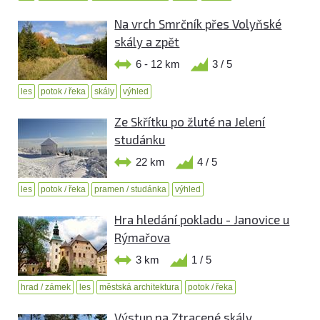
Na vrch Smrčník přes Volyňské
skály a zpět
6 - 12 km
3 / 5
les
potok / řeka
skály
výhled
Ze Skřítku po žluté na Jelení
studánku
22 km
4 / 5
les
potok / řeka
pramen / studánka
výhled
Hra hledání pokladu - Janovice u
Rýmařova
3 km
1 / 5
hrad / zámek
les
městská architektura
potok / řeka
Výstup na Ztracené skály