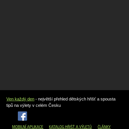
Ven každý den
- největší přehled dětských hřišť a spousta
tipů na výlety v celém Česku
MOBILNÍ APLIKACE
KATALOG HŘIŠŤ
A VÝLETŮ
ČLÁNKY