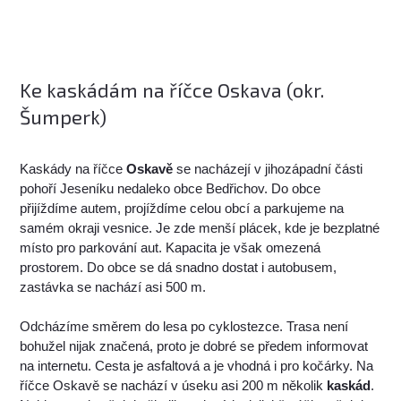
Ke kaskádám na říčce Oskava (okr.
Šumperk)
Kaskády na říčce
Oskavě
se nacházejí v jihozápadní části
pohoří Jeseníku nedaleko obce Bedřichov. Do obce
přijíždíme autem, projíždíme celou obcí a parkujeme na
samém okraji vesnice. Je zde menší plácek, kde je bezplatné
místo pro parkování aut. Kapacita je však omezená
prostorem. Do obce se dá snadno dostat i autobusem,
zastávka se nachází asi 500 m.
Odcházíme směrem do lesa po cyklostezce. Trasa není
bohužel nijak značená, proto je dobré se předem informovat
na internetu. Cesta je asfaltová a je vhodná i pro kočárky. Na
říčce Oskavě se nachází v úseku asi 200 m několik
kaskád
.