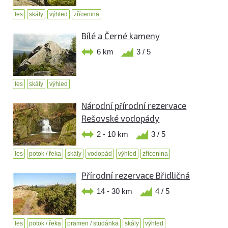
les
skály
výhled
zřícenina
Bílé a Černé kameny
6 km
3 / 5
les
skály
výhled
Národní přírodní rezervace
Rešovské vodopády
2 - 10 km
3 / 5
les
potok / řeka
skály
vodopád
výhled
zřícenina
Přírodní rezervace Břidličná
14 - 30 km
4 / 5
les
potok / řeka
pramen / studánka
skály
výhled