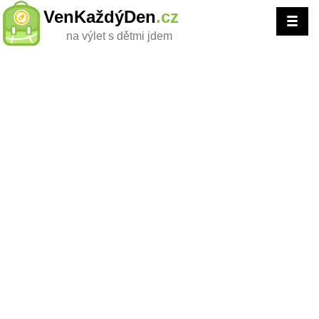
VenKaždýDen
.cz
na výlet s dětmi jdem