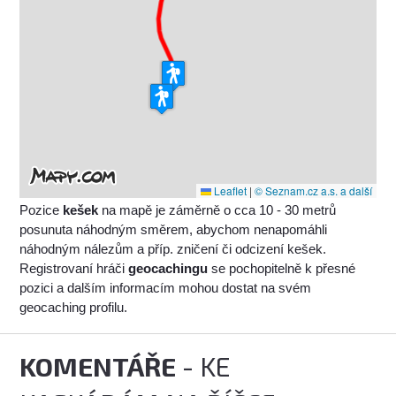
Leaflet
|
© Seznam.cz a.s. a další
Pozice
kešek
na mapě je záměrně o cca 10 - 30 metrů
posunuta náhodným směrem, abychom nenapomáhli
náhodným nálezům a příp. zničení či odcizení kešek.
Registrovaní hráči
geocachingu
se pochopitelně k přesné
pozici a dalším informacím mohou dostat na svém
geocaching profilu.
KOMENTÁŘE
- KE