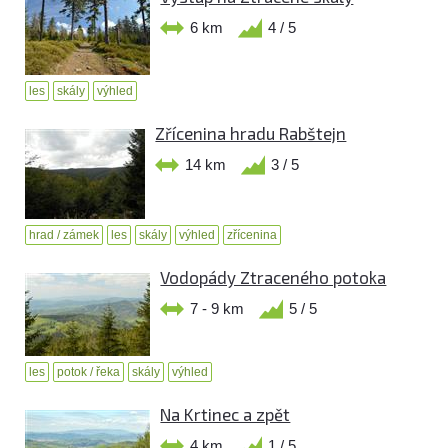
6 km
4 / 5
les
skály
výhled
Zřícenina hradu Rabštejn
14 km
3 / 5
hrad / zámek
les
skály
výhled
zřícenina
Vodopády Ztraceného potoka
7 - 9 km
5 / 5
les
potok / řeka
skály
výhled
Na Krtinec a zpět
4 km
1 / 5