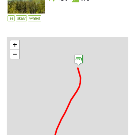
les
skály
výhled
+
−