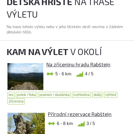
DĚTSKÁ HŘIŠTĚ
NA TRASE
VÝLETU
Na trase tohoto výletu nebo v jeho blízkém okolí nevíme o žádném
dětském hřišti.
KAM NA VÝLET
V OKOLÍ
Na zříceninu hradu Rabštejn
5 - 6 km
4 / 5
les
potok / řeka
pramen / studánka
rozhledna
skály
výhled
zřícenina
Přírodní rezervace Rabštejn
6 - 8 km
3 / 5