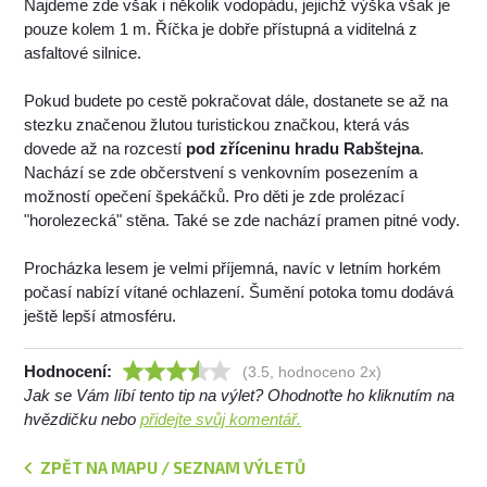
Najdeme zde však i několik vodopádu, jejichž výška však je
pouze kolem 1 m. Říčka je dobře přístupná a viditelná z
asfaltové silnice.
Pokud budete po cestě pokračovat dále, dostanete se až na
stezku značenou žlutou turistickou značkou, která vás
dovede až na rozcestí
pod zříceninu hradu Rabštejna
.
Nachází se zde občerstvení s venkovním posezením a
možností opečení špekáčků. Pro děti je zde prolézací
"horolezecká" stěna. Také se zde nachází pramen pitné vody.
Procházka lesem je velmi příjemná, navíc v letním horkém
počasí nabízí vítané ochlazení. Šumění potoka tomu dodává
ještě lepší atmosféru.
Hodnocení:
(3.5, hodnoceno 2x)
Jak se Vám líbí tento tip na výlet? Ohodnoťte ho kliknutím na
hvězdičku nebo
přidejte svůj komentář.
ZPĚT NA MAPU / SEZNAM VÝLETŮ