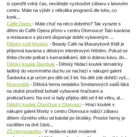
si zpestřit volný čas, neváhejte vyzkoušet zábavu v lanovém
centru. Máte na výběr z několika programů dle toho, co
konk...
Caffé Opera
- Máte chuť na něco dobrého? Tak vyrazte s
dětmi do Caffé Opera přímo v centru Olomouce! Tato kavárna
a restaurace s pizzerií disponuje dobře vybaveným ...
Dětský svět Monkey
- Beauty Café na Masarykově třídě je
příjemná kavárna s dětským interiérovým hřištěm. Pokud se
třeba chcete potkat s kamarádkami, dát si dobrou kávu, do...
Dětský koutek Bambule
- Dětský hlídací koutek tématicky
laděný do vesmírného duchu se nachází v nákupní galerii
Šantovka a je určen pro děti od 3 let. Na děti zde dohlíží vyš...
Mraveniště
- Dětská herna nedaleko Smetanových sadů láká
na útulné prostředí bohatě vybavené hračkami a
prolézačkami. Na své si tady přijdou děti od 4 let věku, al...
Dětský koutek Človíčkov v Olomouci
- Hrací koutek v
nákupní galerii Moritz v centru Olomouce nabízí zábavu
dětem různého věku od batolat po školáky. Prostor herny je
rozdělen na dvě části...
ZŠ Heyrovského
- V nedávné době moderně