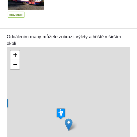
muzeum
Oddálením mapy můžete zobrazit výlety a hřiště v širším
okolí
+
−