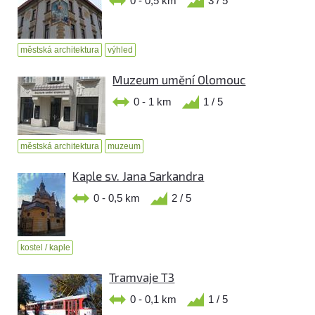
0 - 0,5 km
3 / 5
městská architektura
výhled
Muzeum umění Olomouc
0 - 1 km
1 / 5
městská architektura
muzeum
Kaple sv. Jana Sarkandra
0 - 0,5 km
2 / 5
kostel / kaple
Tramvaje T3
0 - 0,1 km
1 / 5