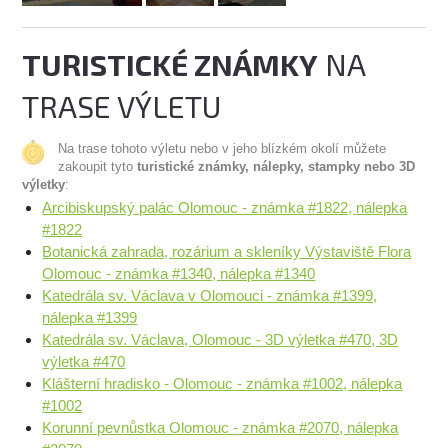
TURISTICKÉ ZNÁMKY
NA
TRASE VÝLETU
Na trase tohoto výletu nebo v jeho blízkém okolí můžete
zakoupit tyto
turistické známky, nálepky, stampky nebo 3D
výletky
:
Arcibiskupský palác Olomouc - známka #1822, nálepka
#1822
Botanická zahrada, rozárium a skleníky Výstaviště Flora
Olomouc - známka #1340, nálepka #1340
Katedrála sv. Václava v Olomouci - známka #1399,
nálepka #1399
Katedrála sv. Václava, Olomouc - 3D výletka #470, 3D
výletka #470
Klášterní hradisko - Olomouc - známka #1002, nálepka
#1002
Korunní pevnůstka Olomouc - známka #2070, nálepka