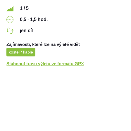
1 / 5
0,5 - 1,5 hod.
jen cíl
Zajímavosti, které lze na výletě vidět
kostel / kaple
Stáhnout trasu výletu ve formátu GPX