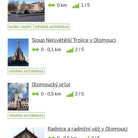
0 km
1 / 5
kostel / kaple
městská architektura
Sloup Nejsvětější Trojice v Olomouci
0 - 0,1 km
2 / 5
městská architektura
Olomoucký orloj
0 - 0,5 km
2 / 5
městská architektura
Radnice a radniční věž v Olomouci