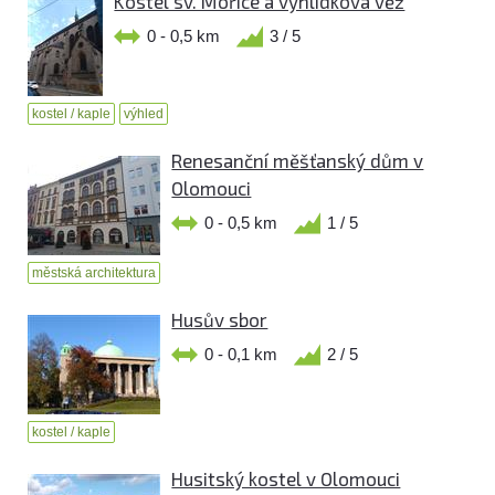
Kostel sv. Mořice a vyhlídková věž
0 - 0,5 km
3 / 5
kostel / kaple
výhled
Renesanční měšťanský dům v
Olomouci
0 - 0,5 km
1 / 5
městská architektura
Husův sbor
0 - 0,1 km
2 / 5
kostel / kaple
Husitský kostel v Olomouci