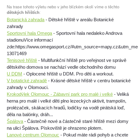
Na trase tohoto výletu nebo v jeho blízkém okolí víme o těchto
dětských hřištích
:
Botanická zahrada
- Dětské hřiště v areálu Botanické
zahrady
Sportovní hala Omega
- Sportovní hala nedaleko Androva
stadionuVíce informací
zde:https://www.omegasport.cz/#utm_source=mapy.cz&utm_m
13071469
Tenisové hřiště
- Multifunkční hřiště pro veřejnost ve správě
dětského domova se nachází vedle obchodního domu
U DDM
- Oplocené hřiště u DDM. Pro děti a workout.
V botatické zahradě
- Krásné dětské hřiště v centru botanické
zahrady v Olomouci.
Krokodýlek Olomouc - Zábavní park pro malé i velké
- Veliká
herna pro malé i velké děti plno lezeckých aktivit, trampolín,
prolézaček, skákacích hradů, lodičky na vodě pirátská loď,
děla na balónky, dráh...
Špálova
- Částečně nové a částečně staré hřiště mezi domy
na ulici Špálova. Pískoviště je ohrazeno plotem.
Lanové centrum Olomouc
- Pokud máte rádi pohyb a chcete