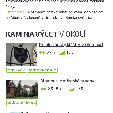
zrekonstruované hřiště pro naše nejmenší v areálu základní
školy.
Smetanova
- Rozmanité dětské hřiště se vším, co vaše děti
potřebují v "zeleném" vnitrobloku ve Smetanově ulici.
KAM NA VÝLET
V OKOLÍ
Dominikánský klášter v Olomouci
0 km
1 / 5
kostel / kaple
městská architektura
Olomoucké městské hradby
2,5 - 5 km
1 / 5
městská architektura