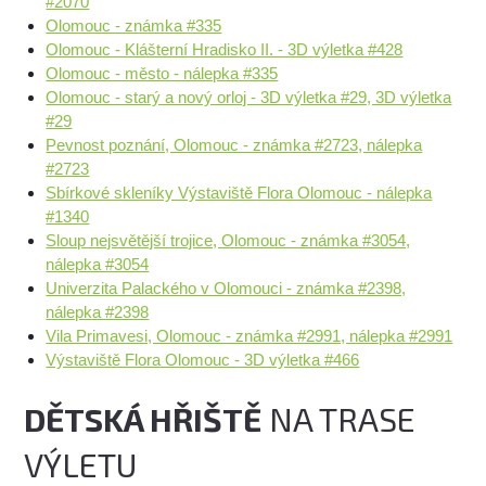
#2070
Olomouc - známka #335
Olomouc - Klášterní Hradisko II. - 3D výletka #428
Olomouc - město - nálepka #335
Olomouc - starý a nový orloj - 3D výletka #29, 3D výletka
#29
Pevnost poznání, Olomouc - známka #2723, nálepka
#2723
Sbírkové skleníky Výstaviště Flora Olomouc - nálepka
#1340
Sloup nejsvětější trojice, Olomouc - známka #3054,
nálepka #3054
Univerzita Palackého v Olomouci - známka #2398,
nálepka #2398
Vila Primavesi, Olomouc - známka #2991, nálepka #2991
Výstaviště Flora Olomouc - 3D výletka #466
DĚTSKÁ HŘIŠTĚ
NA TRASE
VÝLETU