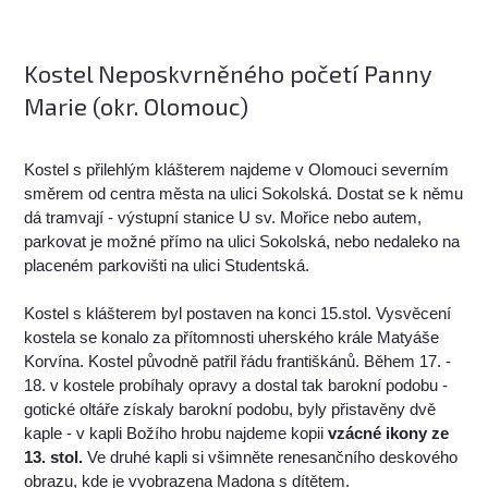
Kostel Neposkvrněného početí Panny
Marie (okr. Olomouc)
Kostel s přilehlým klášterem najdeme v Olomouci severním
směrem od centra města na ulici Sokolská. Dostat se k němu
dá tramvají - výstupní stanice U sv. Mořice nebo autem,
parkovat je možné přímo na ulici Sokolská, nebo nedaleko na
placeném parkovišti na ulici Studentská.
Kostel s klášterem byl postaven na konci 15.stol. Vysvěcení
kostela se konalo za přítomnosti uherského krále Matyáše
Korvína. Kostel původně patřil řádu františkánů. Během 17. -
18. v kostele probíhaly opravy a dostal tak barokní podobu -
gotické oltáře získaly barokní podobu, byly přistavěny dvě
kaple - v kapli Božího hrobu najdeme kopii
vzácné ikony ze
13. stol.
Ve druhé kapli si všimněte renesančního deskového
obrazu, kde je vyobrazena Madona s dítětem.