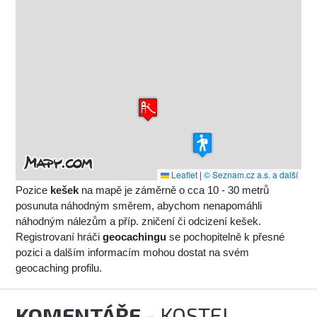
Leaflet
|
© Seznam.cz a.s. a další
Pozice
kešek
na mapě je záměrně o cca 10 - 30 metrů
posunuta náhodným směrem, abychom nenapomáhli
náhodným nálezům a příp. zničení či odcizení kešek.
Registrovaní hráči
geocachingu
se pochopitelně k přesné
pozici a dalším informacím mohou dostat na svém
geocaching profilu.
KOMENTÁŘE
- KOSTEL