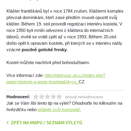
Klášter františkánů byl v roce 1784 zrušen. Klášterní komplex
převzali dominikání, kteří zase předtím museli opustit svůj
klášter. Během 19. stol provedli regotizaci interiéru kostela. V
roce 1950 byli mniši odvezeni z kláštera do internačních
táborů, mohli se vrátit zpět až v roce 1993. Během 20.stol
došlo opět k opravám kostele, při kterých se v interiéru našly
vzácné
pozdně gotické fresky
.
Kostel můžete navštívit před bohoslužbami.
Více informací zde:
http://olomouc.op.cz/index.php?
page=historie-a-popis-kostela&hl=cs_
CZ
Hodnocení:
dosud nehodnoceno
Jak se Vám líbí tento tip na výlet? Ohodnoťte ho kliknutím na
hvězdičku nebo
přidejte svůj komentář.
ZPĚT NA MAPU / SEZNAM VÝLETŮ