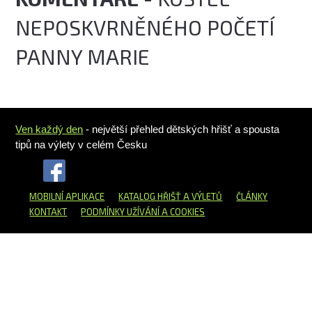
NEPOSKVRNĚNÉHO POČETÍ
PANNY MARIE
Ven každý den
- největší přehled dětských hřišť a spousta
tipů na výlety v celém Česku
MOBILNÍ APLIKACE
KATALOG HŘIŠŤ
A VÝLETŮ
ČLÁNKY
KONTAKT
PODMÍNKY UŽÍVÁNÍ A COOKIES