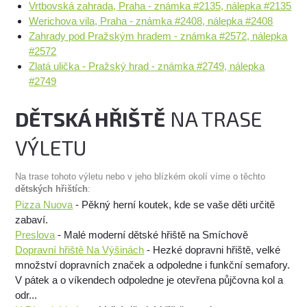
Vrtbovská zahrada, Praha - známka #2135, nálepka #2135
Werichova vila, Praha - známka #2408, nálepka #2408
Zahrady pod Pražským hradem - známka #2572, nálepka
#2572
Zlatá ulička - Pražský hrad - známka #2749, nálepka
#2749
DĚTSKÁ HŘIŠTĚ
NA TRASE
VÝLETU
Na trase tohoto výletu nebo v jeho blízkém okolí víme o těchto
dětských hřištích
:
Pizza Nuova
- Pěkný herní koutek, kde se vaše děti určitě
zabaví.
Preslova
- Malé moderní dětské hřiště na Smíchově
Dopravní hřiště Na Výšinách
- Hezké dopravni hřiště, velké
množství dopravních značek a odpoledne i funkční semafory.
V pátek a o víkendech odpoledne je otevřena půjčovna kol a
odr...