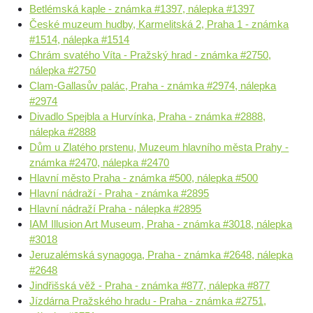
Betlémská kaple - známka #1397, nálepka #1397
České muzeum hudby, Karmelitská 2, Praha 1 - známka
#1514, nálepka #1514
Chrám svatého Víta - Pražský hrad - známka #2750,
nálepka #2750
Clam-Gallasův palác, Praha - známka #2974, nálepka
#2974
Divadlo Spejbla a Hurvínka, Praha - známka #2888,
nálepka #2888
Dům u Zlatého prstenu, Muzeum hlavního města Prahy -
známka #2470, nálepka #2470
Hlavní město Praha - známka #500, nálepka #500
Hlavní nádraží - Praha - známka #2895
Hlavní nádraží Praha - nálepka #2895
IAM Illusion Art Museum, Praha - známka #3018, nálepka
#3018
Jeruzalémská synagoga, Praha - známka #2648, nálepka
#2648
Jindřišská věž - Praha - známka #877, nálepka #877
Jízdárna Pražského hradu - Praha - známka #2751,