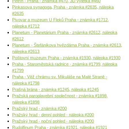
Petřín - Praha - známka #470, 3D výletka #460
Pinkasova synagoga, Praha - známka #2635, nálepka
#2635
Pivovar a muzeum U Fleků Praha - známka #1712,
nálepka #1712
Planetum - Planetárium Praha - známka #2612, nálepka
#2612
Planetum - Štefánikova hvězdárna Praha - známka #2613,
nálepka #2613
Poštovní muzeum Praha - známka #1930, nálepka #1930
Praha - Staroměstská radnice - známka #1799, nálepka
#1799
Praha - Věž chrámu sv. Mikuláše na Malé Straně -
nálepka #1798
Prašná brána - známka #1245, nálepka #1245
Pražská paroplavební společnost - známka #1898,
nálepka #1898
Pražský hrad - známka #200
Pražský hrad - denní pohled - nálepka #200
Pražský hrad - noční pohled - nálepka #200
Rudolfinum Praha - známka #1921, nálepka #1921