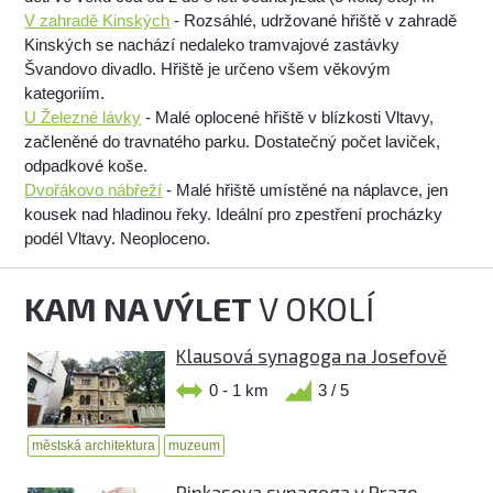
V zahradě Kinských
- Rozsáhlé, udržované hřiště v zahradě
Kinských se nachází nedaleko tramvajové zastávky
Švandovo divadlo. Hřiště je určeno všem věkovým
kategoriím.
U Železné lávky
- Malé oplocené hřiště v blízkosti Vltavy,
začleněné do travnatého parku. Dostatečný počet laviček,
odpadkové koše.
Dvořákovo nábřeží
- Malé hřiště umístěné na náplavce, jen
kousek nad hladinou řeky. Ideální pro zpestření procházky
podél Vltavy. Neoploceno.
KAM NA VÝLET
V OKOLÍ
Klausová synagoga na Josefově
0 - 1 km
3 / 5
městská architektura
muzeum
Pinkasova synagoga v Praze