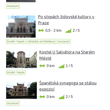
muzeum
Po stopách židovské kultury v
Praze
0,5 - 2 km
2 / 5
kostel / kaple
městská architektura
muzeum
Kostel U Salvátora na Starém
Městě
0 km
1 / 5
kostel / kaple
Španělská synagoga se stálou
expozicí
0 km
2 / 5
muzeum