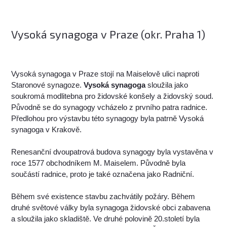
Vysoká synagoga v Praze (okr. Praha 1)
Vysoká synagoga v Praze stojí na Maiselově ulici naproti
Staronové synagoze.
Vysoká synagoga
sloužila jako
soukromá modlitebna pro židovské konšely a židovský soud.
Původně se do synagogy vcházelo z prvního patra radnice.
Předlohou pro výstavbu této synagogy byla patrně Vysoká
synagoga v Krakově.
Renesanční dvoupatrová budova synagogy byla vystavěna v
roce 1577 obchodníkem M. Maiselem. Původně byla
součástí radnice, proto je také označena jako Radniční.
Během své existence stavbu zachvátily požáry. Během
druhé světové války byla synagoga židovské obci zabavena
a sloužila jako skladiště. Ve druhé polovině 20.století byla