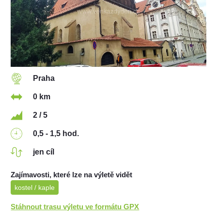
Praha
0 km
2 / 5
0,5 - 1,5 hod.
jen cíl
Zajímavosti, které lze na výletě vidět
kostel / kaple
Stáhnout trasu výletu ve formátu GPX