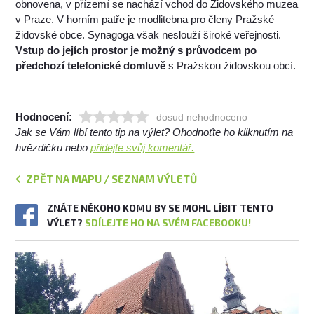
obnovena, v přízemí se nachází vchod do Židovského muzea
v Praze. V horním patře je modlitebna pro členy Pražské
židovské obce. Synagoga však neslouží široké veřejnosti.
Vstup do jejích prostor je možný s průvodcem po
předchozí telefonické domluvě
s Pražskou židovskou obcí.
Hodnocení:
dosud nehodnoceno
Jak se Vám líbí tento tip na výlet? Ohodnoťte ho kliknutím na
hvězdičku nebo
přidejte svůj komentář.
ZPĚT NA MAPU / SEZNAM VÝLETŮ
ZNÁTE NĚKOHO KOMU BY SE MOHL LÍBIT TENTO
VÝLET?
SDÍLEJTE HO NA SVÉM FACEBOOKU!