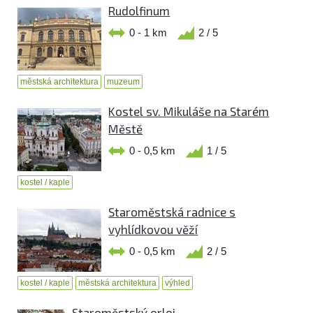
Rudolfinum
0 - 1 km
2 / 5
městská architektura
muzeum
Kostel sv. Mikuláše na Starém
Městě
0 - 0,5 km
1 / 5
kostel / kaple
Staroměstská radnice s
vyhlídkovou věží
0 - 0,5 km
2 / 5
kostel / kaple
městská architektura
výhled
Staroměstský orloj