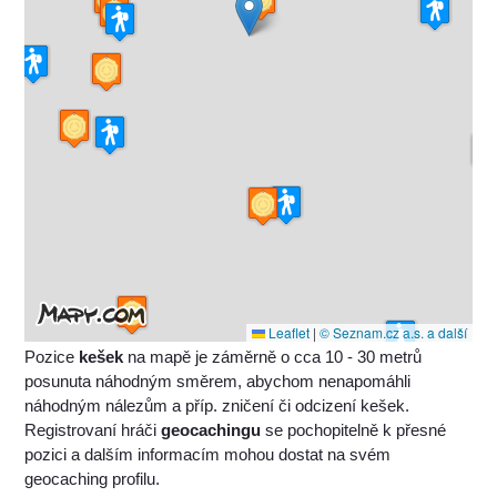
Leaflet
|
© Seznam.cz a.s. a další
Pozice
kešek
na mapě je záměrně o cca 10 - 30 metrů
posunuta náhodným směrem, abychom nenapomáhli
náhodným nálezům a příp. zničení či odcizení kešek.
Registrovaní hráči
geocachingu
se pochopitelně k přesné
pozici a dalším informacím mohou dostat na svém
geocaching profilu.