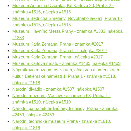
Muzeum Antonína Dvořáka, Ke Karlovu 20, Praha 2 -
známka #1516, nálepka #1516
Muzeum Bedřicha Smetany, Novotného lávka1, Praha 1 -
známka #1515, nálepka #1515
Muzeum Hlavního Města Prahy - známka #1333, nálepka
#1333
Muzeum Karla Zemana, Praha - známka #2017
Muzeum Karla Zemana, Praha II. - nálepka #2017
Muzeum Karla Zemana. Praha - nálepka #2017
Muzeum Karlova mostu - známka #1499, nálepka #1499
Náprstkovo muzeum asijských, afrických a amerických
kultur, Betlémské náměstí 1, Praha 1 - známka #1518,
nálepka #1518
Národní divadlo - známka #1507, nálepka #1507
Národní muzeum, Václavské náměstí 68, Praha 1 -
známka #1510, nálepka #1510
Národní památník hrdinů heydrichiády, Praha - známka
#2453, nálepka #2453
Národní technické muzeum Praha - známka #1819,
nálepka #1819