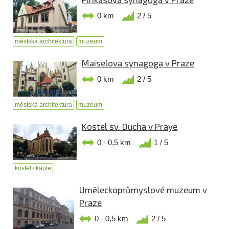
0 km
2 / 5
městská architektura
muzeum
Maiselova synagoga v Praze
0 km
2 / 5
městská architektura
muzeum
Kostel sv. Ducha v Praye
0 - 0,5 km
1 / 5
kostel / kaple
Uměleckoprůmyslové muzeum v
Praze
0 - 0,5 km
2 / 5