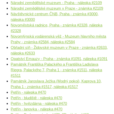
Národní zemědělské muzeum - Praha - nálepka #2109
Národní zemědělské muzeum v Praze - známka #2109
Návštěvnické centrum ČNB, Praha - známka #3000,
nálepka #3000
Novoměstská radnice, Praha - známka #2328, nálepka
#2328
Novomlýnská vodárenská věž - Muzeum hlavního města
Prahy - známka #2584, nálepka #2584
Obřadní síň - Židovské muzeum v Praze - známka #2633,
nálepka #2633
Opatství Emauzy - Praha - známka #1091, nálepka #1091
Památník Františka Palackého a Františka Ladislava
Riegra, Palackého 7, Praha 1 - známka #1511, nálepka
#1511
Památník Jaroslava Ježka (Modrý pokoj), Kaprova 10,
Praha 1 - známka #1517, nálepka #1517
Petřín - nálepka #470
Petřín - bludiště - nálepka #470
Petřín - hvězdárna - nálepka #470
Petřín - lanovka - nálepka #470