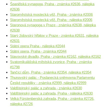
Španělská synagoga, Praha - známka #2636, nálepka
#2636
Staroměstská mostecká věž, Praha - známka #2006
Staroměstská mostecká věž. Praha - nálepka #2006
Staronová synagoga v Praze - známka #2638, nálepka
#2638
Starý židovský hřbitov v Praze - známka #2631, nálepka
#2631
Státní opera Praha - nálepka #2044
Státní opera, Praha - známka #2044
Stavovské divadlo, Praha - známka #2162, nálepka #2162
Svatomikulášská městská zvonice, Praha - známka
#1798
Tančící dům, Praha - známka #2354, nálepka #2354
Thunovský palác - Poslanecká sněmovna Parlamentu
České republiky - známka #2999, nálepka #2999
Valdštejnský palác a zahrada - známka #2630
Valdštejnský palác a zahrada, Praha - nálepka #2630
Velká Fürstenberská zahrada, Praha - známka #2726,
nálepka #2726