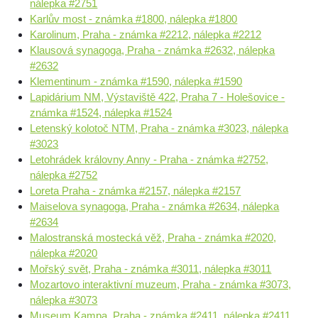
nálepka #2751
Karlův most - známka #1800, nálepka #1800
Karolinum, Praha - známka #2212, nálepka #2212
Klausová synagoga, Praha - známka #2632, nálepka
#2632
Klementinum - známka #1590, nálepka #1590
Lapidárium NM, Výstaviště 422, Praha 7 - Holešovice -
známka #1524, nálepka #1524
Letenský kolotoč NTM, Praha - známka #3023, nálepka
#3023
Letohrádek královny Anny - Praha - známka #2752,
nálepka #2752
Loreta Praha - známka #2157, nálepka #2157
Maiselova synagoga, Praha - známka #2634, nálepka
#2634
Malostranská mostecká věž, Praha - známka #2020,
nálepka #2020
Mořský svět, Praha - známka #3011, nálepka #3011
Mozartovo interaktivní muzeum, Praha - známka #3073,
nálepka #3073
Museum Kampa, Praha - známka #2411, nálepka #2411