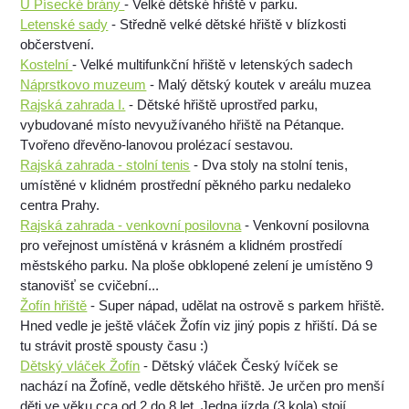
U Písecké brány
- Velké dětské hřiště v parku.
Letenské sady
- Středně velké dětské hřiště v blízkosti
občerstvení.
Kostelní
- Velké multifunkční hřiště v letenských sadech
Náprstkovo muzeum
- Malý dětský koutek v areálu muzea
Rajská zahrada I.
- Dětské hřiště uprostřed parku,
vybudované místo nevyužívaného hřiště na Pétanque.
Tvořeno dřevěno-lanovou prolézací sestavou.
Rajská zahrada - stolní tenis
- Dva stoly na stolní tenis,
umístěné v klidném prostřední pěkného parku nedaleko
centra Prahy.
Rajská zahrada - venkovní posilovna
- Venkovní posilovna
pro veřejnost umístěná v krásném a klidném prostředí
městského parku. Na ploše obklopené zelení je umístěno 9
stanovišť se cvičební...
Žofín hřiště
- Super nápad, udělat na ostrově s parkem hřiště.
Hned vedle je ještě vláček Žofín viz jiný popis z hřiští. Dá se
tu strávit prostě spousty času :)
Dětský vláček Žofín
- Dětský vláček Český lvíček se
nachází na Žofíně, vedle dětského hřiště. Je určen pro menší
děti ve věku cca od 2 do 8 let. Jedna jízda (3 kola) stojí ...