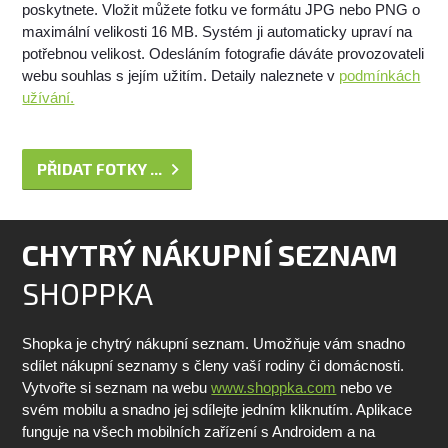
poskytnete. Vložit můžete fotku ve formátu JPG nebo PNG o
maximální velikosti 16 MB. Systém ji automaticky upraví na
potřebnou velikost. Odesláním fotografie dáváte provozovateli
webu souhlas s jejím užitím. Detaily naleznete v
podmínkách
užívání.
PŘIDAT FOTKY ...
CHYTRÝ NÁKUPNÍ SEZNAM
SHOPPKA
Shopka je chytrý nákupní seznam. Umožňuje vám snadno
sdílet nákupní seznamy s členy vaší rodiny či domácnosti.
Vytvořte si seznam na webu
www.shoppka.com
nebo ve
svém mobilu a snadno jej sdílejte jedním kliknutím. Aplikace
funguje na všech mobilních zařízení s Androidem a na