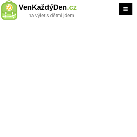
VenKaždýDen
.cz
na výlet s dětmi jdem