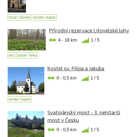
hrad / zámek
kostel / kaple
Přírodní rezervace Litovelské luhy
4 - 18 km
1 / 5
les
potok / řeka
Kostel sv. Filipa a Jakuba
0 - 0,5 km
1 / 5
kostel / kaple
Svatojánský most - 3. nejstarší
most v Česku
0 - 0,5 km
1 / 5