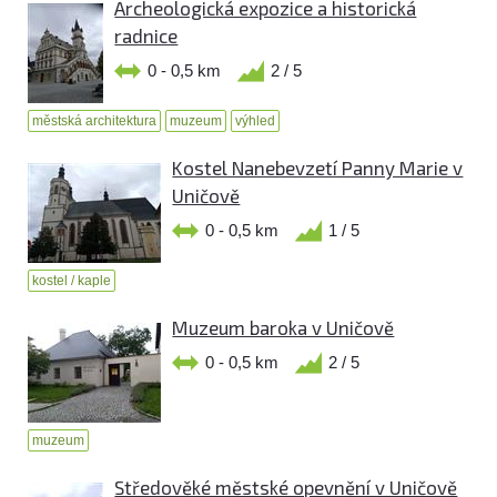
Archeologická expozice a historická
radnice
0 - 0,5 km
2 / 5
městská architektura
muzeum
výhled
Kostel Nanebevzetí Panny Marie v
Uničově
0 - 0,5 km
1 / 5
kostel / kaple
Muzeum baroka v Uničově
0 - 0,5 km
2 / 5
muzeum
Středověké městské opevnění v Uničově