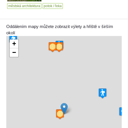
městská architektura
potok / řeka
Oddálením mapy můžete zobrazit výlety a hřiště v širším
okolí
+
−