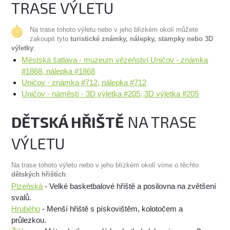
TRASE VÝLETU
Na trase tohoto výletu nebo v jeho blízkém okolí můžete
zakoupit tyto
turistické známky, nálepky, stampky nebo 3D
výletky
:
Městská šatlava - muzeum vězeňství Uničov - známka
#1868, nálepka #1868
Uničov - známka #712, nálepka #712
Uničov - náměstí - 3D výletka #205, 3D výletka #205
DĚTSKÁ HŘIŠTĚ
NA TRASE
VÝLETU
Na trase tohoto výletu nebo v jeho blízkém okolí víme o těchto
dětských hřištích
:
Plzeňská
- Velké basketbalové hřiště a posilovna na zvětšení
svalů.
Hrubého
- Menší hřiště s pískovištěm, kolotočem a
průlezkou.