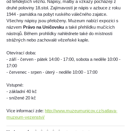
od tehdejších vězňů. Nápisy, malby a vzkazy pocházejí z
druhé poloviny 18.stol. Zajímavostí je nápis v azbuce z roku
1944 - památka na pobyt ruského válečného zajatce.
Všechny nápisy jsou přeloženy. Muzeum nabízí expozici s
názvem
Právo na Uničovsku
a také přehlídku mučících
nástrojů. Během prohlídky nahlédnete také do místnosti
strážných nebo zachovalé vězeňské kaple.
Otevírací doba:
- září - červen - pátek 14:00 - 17:00, sobota a neděle 10:00 -
17:00
- červenec - srpen - úterý - neděle 10:00 - 17:00
Vstupné:
- základní 40 kč
- snížené 20 kč
Více informací zde:
http://www.muzeumunicov.cz/satlava-
muzeum-vezenstvi/