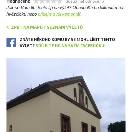
Hodnocení:
dosud nehodnoceno
Jak se Vám líbí tento tip na výlet? Ohodnoťte ho kliknutím na
hvězdičku nebo
přidejte svůj komentář.
ZPĚT NA MAPU / SEZNAM VÝLETŮ
ZNÁTE NĚKOHO KOMU BY SE MOHL LÍBIT TENTO
VÝLET?
SDÍLEJTE HO NA SVÉM FACEBOOKU!