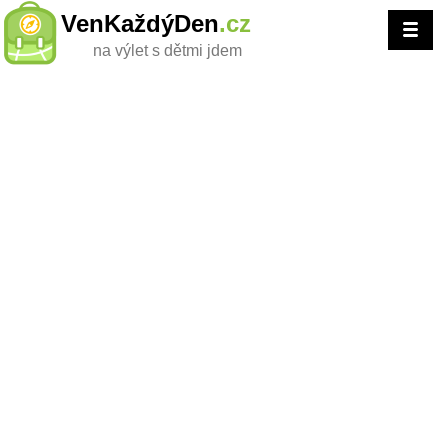
VenKaždýDen
.cz
na výlet s dětmi jdem