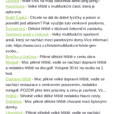
Žižkova
- Máte chuť na malý basketbal alebo ping pong?
Havlíčková
- Velké hřiště s multifunkční částí, která je
oplocená.
Bratří Čapků
- Chcete se dát do dobré fyzičky a potom si
posedět pod altánem? Pak využijte tuto venkovní posilovnu.
Šumperská
- Dětské hřiště v blízkosti železniční zastávky.
Sportovní areál v Uničově
- Velký multifunkční sportovní
areál, který se nachází mezi panelovými domy.Více informací
zde: https://www.ssrz.cz/hriste/multifunkcni-hriste-gen-
svobo...
Brníčko u Uničova
- Pěkné dětské hřiště v centu obce.
Minigolf
- Moc pěkné hřiště, vedle se nachází dopravní hřiště
a nedaleko hřiště na discgolf. Vstupné 30 kč na osobu na 1
hod.
Dopravní hřiště
- Moc pěkné velké dopravní hřiště, vedle se
nachází restaurace s venkovním posezením, nedaleko
minigolf. POZOR přes letní prázniny a zimu je zavřené. Vs...
Hrdinů
- Středně velké dtěké hřiště nedaleko hlavní cesty.
Dukelská
- Moc pěkné dětské hřiště chované mezi bytovými
domky.
Litovelská
- Pěkné středně velké hřiště, vedle se nachází