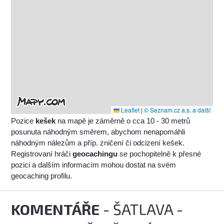
Leaflet
|
© Seznam.cz a.s. a další
Pozice
kešek
na mapě je záměrně o cca 10 - 30 metrů
posunuta náhodným směrem, abychom nenapomáhli
náhodným nálezům a příp. zničení či odcizení kešek.
Registrovaní hráči
geocachingu
se pochopitelně k přesné
pozici a dalším informacím mohou dostat na svém
geocaching profilu.
KOMENTÁŘE
- ŠATLAVA -