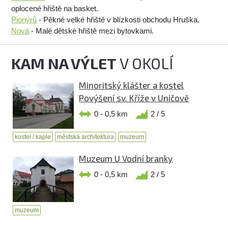
oplocené hřiště na basket.
Pionýrů
- Pěkné velké hřiště v blízkosti obchodu Hruška.
Nová
- Malé dětské hřiště mezi bytovkami.
KAM NA VÝLET
V OKOLÍ
Minoritský klášter a kostel
Povýšení sv. Kříže v Uničově
0 - 0,5 km
2 / 5
kostel / kaple
městská architektura
muzeum
Muzeum U Vodní branky
0 - 0,5 km
2 / 5
muzeum