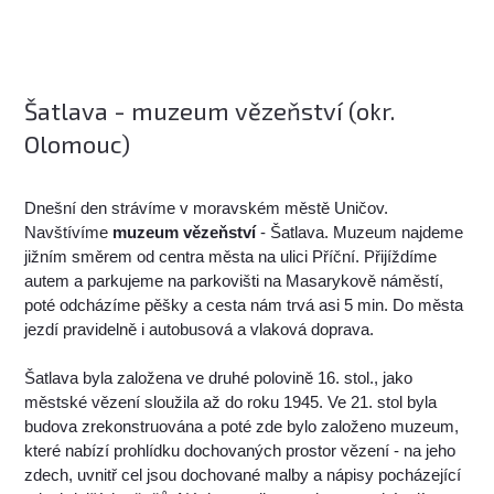
Šatlava - muzeum vězeňství (okr.
Olomouc)
Dnešní den strávíme v moravském městě Uničov.
Navštívíme
muzeum vězeňství
- Šatlava. Muzeum najdeme
jižním směrem od centra města na ulici Příční. Přijíždíme
autem a parkujeme na parkovišti na Masarykově náměstí,
poté odcházíme pěšky a cesta nám trvá asi 5 min. Do města
jezdí pravidelně i autobusová a vlaková doprava.
Šatlava byla založena ve druhé polovině 16. stol., jako
městské vězení sloužila až do roku 1945. Ve 21. stol byla
budova zrekonstruována a poté zde bylo založeno muzeum,
které nabízí prohlídku dochovaných prostor vězení - na jeho
zdech, uvnitř cel jsou dochované malby a nápisy pocházející