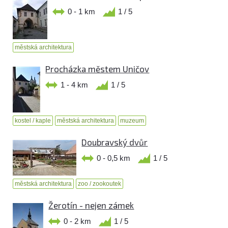
0 - 1 km
1 / 5
městská architektura
Procházka městem Uničov
1 - 4 km
1 / 5
kostel / kaple
městská architektura
muzeum
Doubravský dvůr
0 - 0,5 km
1 / 5
městská architektura
zoo / zookoutek
Žerotín - nejen zámek
0 - 2 km
1 / 5